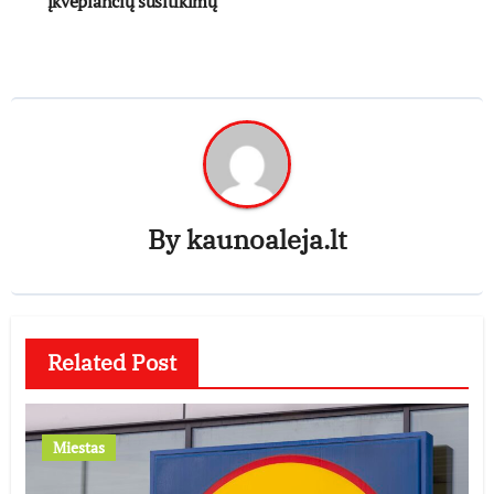
įkvepiančių susitikimų
By
kaunoaleja.lt
Related Post
Miestas