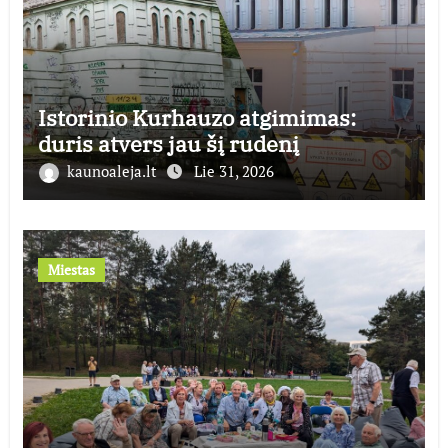
Istorinio Kurhauzo atgimimas:
duris atvers jau šį rudenį
kaunoaleja.lt
Lie 31, 2026
Miestas