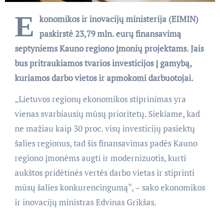
E
konomikos ir inovacijų ministerija (EIMIN)
paskirstė 23,79 mln. eurų finansavimą
septyniems Kauno regiono įmonių projektams. Jais
bus pritraukiamos tvarios investicijos į gamybą,
kuriamos darbo vietos ir apmokomi darbuotojai.
„Lietuvos regionų ekonomikos stiprinimas yra
vienas svarbiausių mūsų prioritetų. Siekiame, kad
ne mažiau kaip 30 proc. visų investicijų pasiektų
šalies regionus, tad šis finansavimas padės Kauno
regiono įmonėms augti ir modernizuotis, kurti
aukštos pridėtinės vertės darbo vietas ir stiprinti
mūsų šalies konkurencingumą“, – sako ekonomikos
ir inovacijų ministras Edvinas Grikšas.