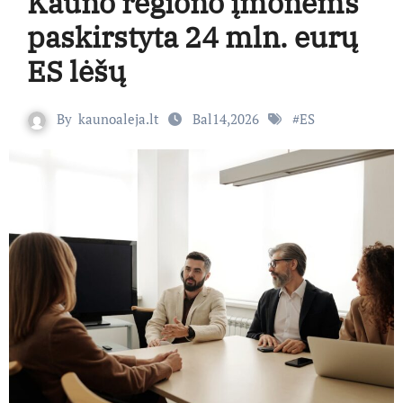
Kauno regiono įmonėms
paskirstyta 24 mln. eurų
ES lėšų
By
kaunoaleja.lt
Bal14,2026
#
ES