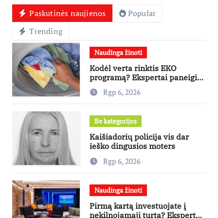
Paskutinės naujienos
Popular
Trending
Naudinga žinoti
Kodėl verta rinktis EKO
programą? Ekspertai paneigia
dažniausius mitus
Rgp 6, 2026
Be kategorijos
Kaišiadorių policija vis dar
ieško dingusios moters
Rgp 6, 2026
Naudinga žinoti
Pirmą kartą investuojate į
nekilnojamąjį turtą? Ekspertas