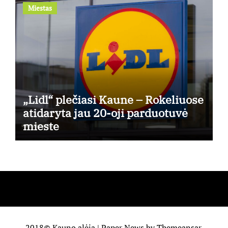
Miestas
„Lidl“ plečiasi Kaune – Rokeliuose
atidaryta jau 20-oji parduotuvė
mieste
2018© Kauno alėja
|
Paper News
by
Themeansar
.