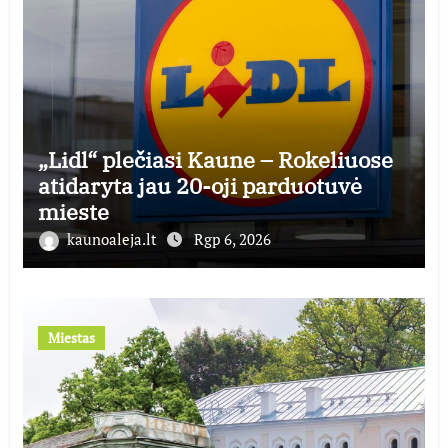
„Lidl“ plečiasi Kaune – Rokeliuose
atidaryta jau 20-oji parduotuvė
mieste
kaunoaleja.lt
Rgp 6, 2026
Miestas