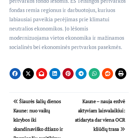
pertvarkos fondo lėšomis. ES Teisingos pertvarkos
fondas remia regionus ir darbuotojus, kuriuos
labiausiai paveikia perėjimas prie klimatui
neutralios ekonomikos. Jo lėšomis
modernizuojama vietos ekonomika ir mažinamos
socialinės bei ekonominės pertvarkos pasekmės.
Navigacija
Šiaurės šalių dienos
Kaune – nauja erdvė
tarp
Kaune: nuo vaikų
aktyviam laisvalaikiui:
kūrybos iki
atidaryta dar viena OCR
įrašų
skandinaviško džiazo ir
kliūčių trasa