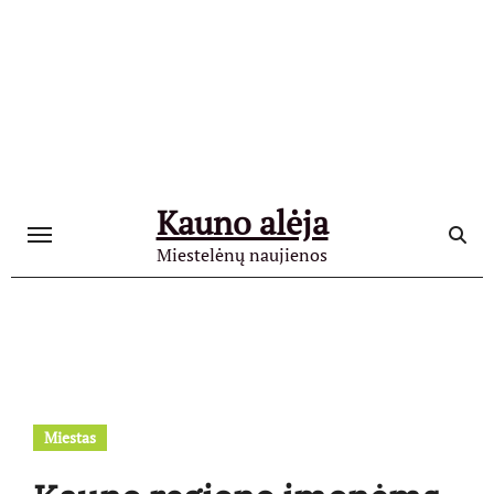
Skip
to
content
Kauno alėja
Miestelėnų naujienos
Miestas