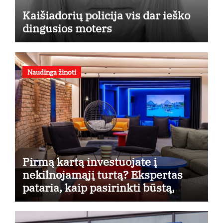
Kaišiadorių policija vis dar ieško
dingusios moters
Naudinga žinoti
Pirmą kartą investuojate į
nekilnojamąjį turtą? Ekspertas
pataria, kaip pasirinkti būstą,
kuris generuos grąžą