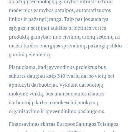
aukštųjų technologijų gamybos infrastruktūra:
modernios gamybos patalpos, automatizuotos
linijos ir pažangi įranga. Taip pat jos sudarys
sąlygas ir serijinei aukštos pridėtinės vertės
produktų gamybai: nuo civilinių dronų sistemų iki
mažai taršios energijos sprendimų, pažangių stiklo
gaminių elementų.
Planuojama, kad įgyvendinus projektus bus
sukurta daugiau kaip 340 tvarių darbo vietų bei
apmokyti darbuotojai. Vykdant darbuotojų
mokymo veiklą, bus finansuojamos išlaidos
darbuotojų darbo užmokesčiui, mokymų
organizavimo ir įgyvendinimo paslaugoms.
Finansavimas skirtas Europos Sąjungos Teisingos