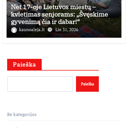
Net 17-oje Lietuvos miestų –
kvietimas senjorams: „Švęskime
gyvenimą čia ir dabar!“
kaunoaleja.lt
Lie 31, 2026
Paieška
Paieška
Be kategorijos