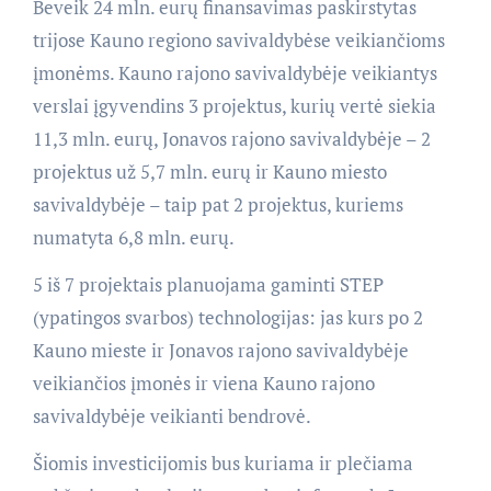
Beveik 24 mln. eurų finansavimas paskirstytas
trijose Kauno regiono savivaldybėse veikiančioms
įmonėms. Kauno rajono savivaldybėje veikiantys
verslai įgyvendins 3 projektus, kurių vertė siekia
11,3 mln. eurų, Jonavos rajono savivaldybėje – 2
projektus už 5,7 mln. eurų ir Kauno miesto
savivaldybėje – taip pat 2 projektus, kuriems
numatyta 6,8 mln. eurų.
5 iš 7 projektais planuojama gaminti STEP
(ypatingos svarbos) technologijas: jas kurs po 2
Kauno mieste ir Jonavos rajono savivaldybėje
veikiančios įmonės ir viena Kauno rajono
savivaldybėje veikianti bendrovė.
Šiomis investicijomis bus kuriama ir plečiama