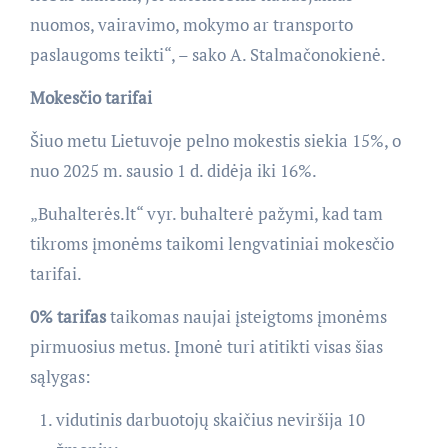
nuomos, vairavimo, mokymo ar transporto
paslaugoms teikti“, – sako A. Stalmačonokienė.
Mokesčio tarifai
Šiuo metu Lietuvoje pelno mokestis siekia 15%, o
nuo 2025 m. sausio 1 d. didėja iki 16%.
„Buhalterės.lt“ vyr. buhalterė pažymi, kad tam
tikroms įmonėms taikomi lengvatiniai mokesčio
tarifai.
0% tarifas
taikomas naujai įsteigtoms įmonėms
pirmuosius metus. Įmonė turi atitikti visas šias
sąlygas:
vidutinis darbuotojų skaičius neviršija 10