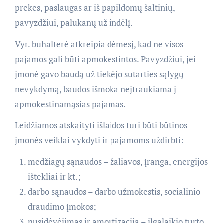
prekes, paslaugas ar iš papildomų šaltinių,
pavyzdžiui, palūkanų už indėlį.
Vyr. buhalterė atkreipia dėmesį, kad ne visos
pajamos gali būti apmokestintos. Pavyzdžiui, jei
įmonė gavo baudą už tiekėjo sutarties sąlygų
nevykdymą, baudos išmoka neįtraukiama į
apmokestinamąsias pajamas.
Leidžiamos atskaityti išlaidos turi būti būtinos
įmonės veiklai vykdyti ir pajamoms uždirbti:
medžiagų sąnaudos – žaliavos, įranga, energijos
ištekliai ir kt.;
darbo sąnaudos – darbo užmokestis, socialinio
draudimo įmokos;
nusidėvėjimas ir amortizacija – ilgalaikio turto