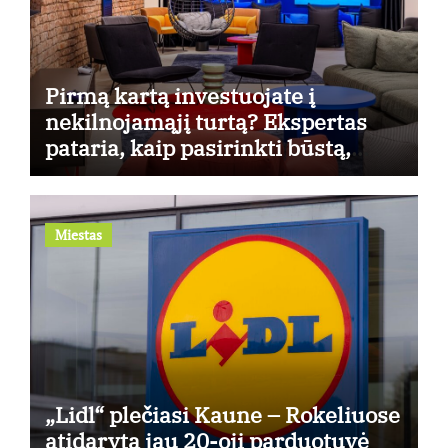
Pirmą kartą investuojate į
nekilnojamąjį turtą? Ekspertas
pataria, kaip pasirinkti būstą,
kuris generuos grąžą
Miestas
„Lidl“ plečiasi Kaune – Rokeliuose
atidaryta jau 20-oji parduotuvė