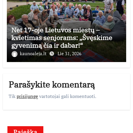
Net 17-oje Lietuvos miestų –
kvietimas senjorams: „Švęskime
gyvenimą čia ir dabar!“
kaunoaleja.lt
Lie 31, 2026
Parašykite komentarą
Tik
prisijungę
vartotojai gali komentuoti.
Paieška