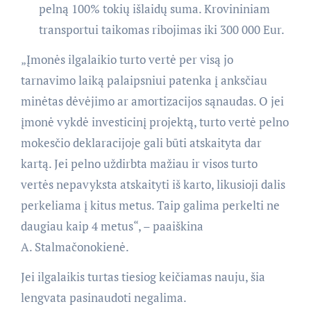
pelną 100% tokių išlaidų suma. Krovininiam
transportui taikomas ribojimas iki 300 000 Eur.
„Įmonės ilgalaikio turto vertė per visą jo
tarnavimo laiką palaipsniui patenka į anksčiau
minėtas dėvėjimo ar amortizacijos sąnaudas. O jei
įmonė vykdė investicinį projektą, turto vertė pelno
mokesčio deklaracijoje gali būti atskaityta dar
kartą. Jei pelno uždirbta mažiau ir visos turto
vertės nepavyksta atskaityti iš karto, likusioji dalis
perkeliama į kitus metus. Taip galima perkelti ne
daugiau kaip 4 metus“, – paaiškina
A. Stalmačonokienė.
Jei ilgalaikis turtas tiesiog keičiamas nauju, šia
lengvata pasinaudoti negalima.