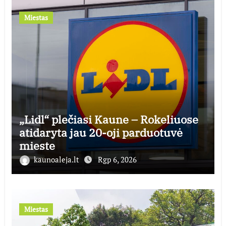
Miestas
„Lidl“ plečiasi Kaune – Rokeliuose
atidaryta jau 20-oji parduotuvė
mieste
kaunoaleja.lt
Rgp 6, 2026
Miestas