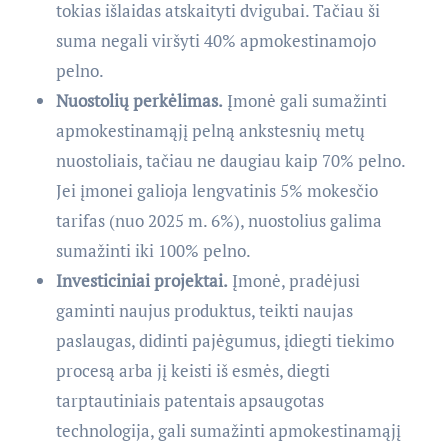
tokias išlaidas atskaityti dvigubai. Tačiau ši
suma negali viršyti 40% apmokestinamojo
pelno.
Nuostolių perkėlimas.
Įmonė gali sumažinti
apmokestinamąjį pelną ankstesnių metų
nuostoliais, tačiau ne daugiau kaip 70% pelno.
Jei įmonei galioja lengvatinis 5% mokesčio
tarifas (nuo 2025 m. 6%), nuostolius galima
sumažinti iki 100% pelno.
Investiciniai projektai.
Įmonė, pradėjusi
gaminti naujus produktus, teikti naujas
paslaugas, didinti pajėgumus, įdiegti tiekimo
procesą arba jį keisti iš esmės, diegti
tarptautiniais patentais apsaugotas
technologija, gali sumažinti apmokestinamąjį