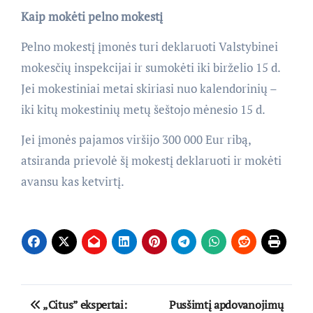
Kaip mokėti pelno mokestį
Pelno mokestį įmonės turi deklaruoti Valstybinei
mokesčių inspekcijai ir sumokėti iki birželio 15 d.
Jei mokestiniai metai skiriasi nuo kalendorinių –
iki kitų mokestinių metų šeštojo mėnesio 15 d.
Jei įmonės pajamos viršijo 300 000 Eur ribą,
atsiranda prievolė šį mokestį deklaruoti ir mokėti
avansu kas ketvirtį.
Navigacija
„Citus” ekspertai:
Pusšimtį apdovanojimų