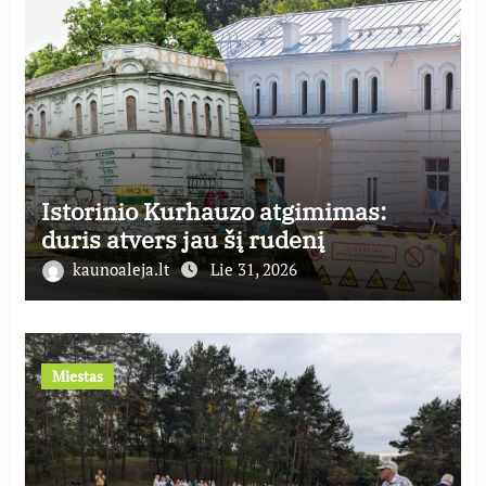
Istorinio Kurhauzo atgimimas:
duris atvers jau šį rudenį
kaunoaleja.lt
Lie 31, 2026
Miestas