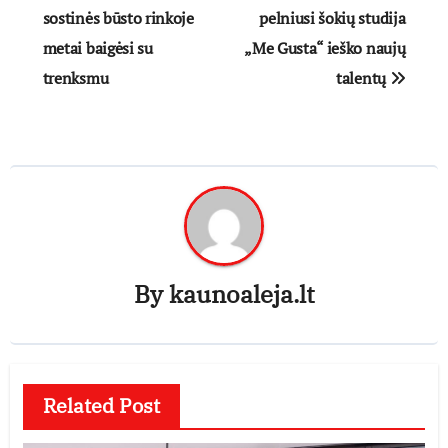
tarp
sostinės būsto rinkoje
pelniusi šokių studija
metai baigėsi su
„Me Gusta“ ieško naujų
įrašų
trenksmu
talentų
By
kaunoaleja.lt
Related Post