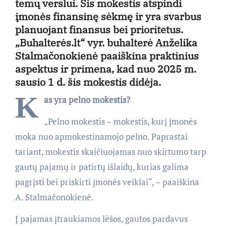
temų verslui. Šis mokestis atspindi
įmonės finansinę sėkmę ir yra svarbus
planuojant finansus bei prioritetus.
„Buhalterės.lt“ vyr. buhalterė Anželika
Stalmačonokienė paaiškina praktinius
aspektus ir primena, kad nuo 2025 m.
sausio 1 d. šis mokestis didėja.
K
as yra pelno mokestis?
„Pelno mokestis – mokestis, kurį įmonės
moka nuo apmokestinamojo pelno. Paprastai
tariant, mokestis skaičiuojamas nuo skirtumo tarp
gautų pajamų ir patirtų išlaidų, kurias galima
pagrįsti bei priskirti įmonės veiklai“, – paaiškina
A. Stalmačonokienė.
Į pajamas įtraukiamos lėšos, gautos pardavus