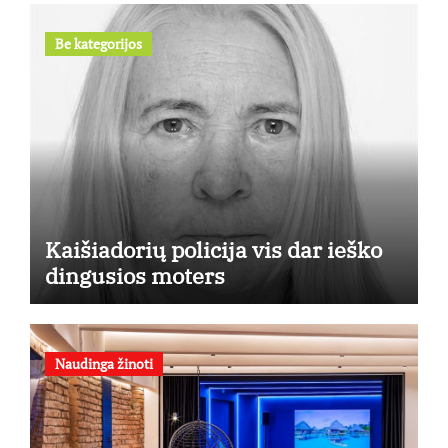
Be kategorijos
Kaišiadorių policija vis dar ieško
dingusios moters
Naudinga žinoti