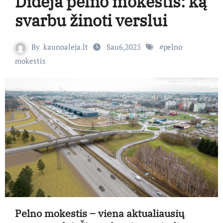
Didėja pelno mokestis: ką
svarbu žinoti verslui
By
kaunoaleja.lt
Sau6,2025
#
pelno
mokestis
Pelno mokestis – viena aktualiausių