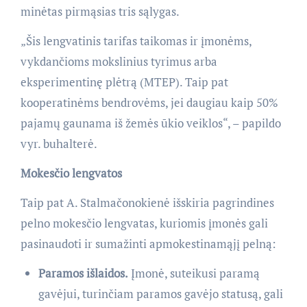
minėtas pirmąsias tris sąlygas.
„Šis lengvatinis tarifas taikomas ir įmonėms,
vykdančioms mokslinius tyrimus arba
eksperimentinę plėtrą (MTEP). Taip pat
kooperatinėms bendrovėms, jei daugiau kaip 50%
pajamų gaunama iš žemės ūkio veiklos“, – papildo
vyr. buhalterė.
Mokesčio lengvatos
Taip pat A. Stalmačonokienė išskiria pagrindines
pelno mokesčio lengvatas, kuriomis įmonės gali
pasinaudoti ir sumažinti apmokestinamąjį pelną:
Paramos išlaidos.
Įmonė, suteikusi paramą
gavėjui, turinčiam paramos gavėjo statusą, gali