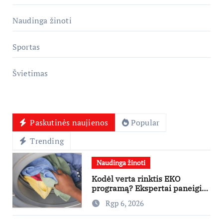
Naudinga žinoti
Sportas
Švietimas
Paskutinės naujienos
Popular
Trending
Naudinga žinoti
Kodėl verta rinktis EKO
programą? Ekspertai paneigia
dažniausius mitus
Rgp 6, 2026