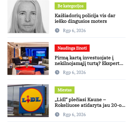
Be kategorijos
Kaišiadorių policija vis dar
ieško dingusios moters
Rgp 6, 2026
Naudinga žinoti
Pirmą kartą investuojate į
nekilnojamąjį turtą? Ekspertas
pataria, kaip pasirinkti būstą,
Rgp 6, 2026
kuris generuos grąžą
Miestas
„Lidl“ plečiasi Kaune –
Rokeliuose atidaryta jau 20-oji
parduotuvė mieste
Rgp 6, 2026