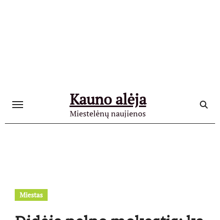
Skip
to
content
Kauno alėja
Miestelėnų naujienos
Miestas