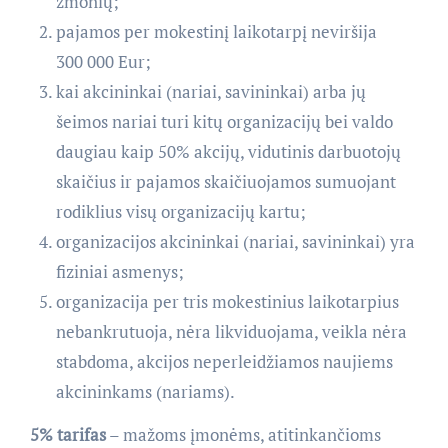
žmonių;
pajamos per mokestinį laikotarpį neviršija
300 000 Eur;
kai akcininkai (nariai, savininkai) arba jų
šeimos nariai turi kitų organizacijų bei valdo
daugiau kaip 50% akcijų, vidutinis darbuotojų
skaičius ir pajamos skaičiuojamos sumuojant
rodiklius visų organizacijų kartu;
organizacijos akcininkai (nariai, savininkai) yra
fiziniai asmenys;
organizacija per tris mokestinius laikotarpius
nebankrutuoja, nėra likviduojama, veikla nėra
stabdoma, akcijos neperleidžiamos naujiems
akcininkams (nariams).
5% tarifas
– mažoms įmonėms, atitinkančioms