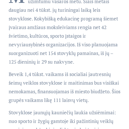
užimtumu vasaros metu. Šiais metais
daugiau nei 4 tūkst. jų turiningai laiką leis
stovyklose. Kokybišką edukacinę programą šiemet
įvairaus amžiaus moksleiviams rengia net 42
švietimo, kultūros, sporto įstaigos ir
nevyriausybinės organizacijos. Iš viso planuojama
suorganizuoti net 154 stovyklų pamainas, iš jų –
125 dieninių ir 29 su nakvyne.
Beveik 1,4 tūkst. vaikams iš socialiai jautresnių
šeimų veiklos stovyklose ir maitinimas bus visiškai
nemokamas, finansuojamas iš miesto biudžeto. Šios
grupės vaikams likę 111 laisvų vietų.
Stovyklose jaunųjų kauniečių laukia užsiėmimai:
nuo sporto ir žygių gamtoje iki pažintinių veiklų