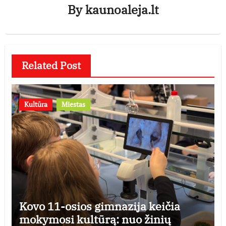
By
kaunoaleja.lt
Related Post
Kultūra
Miestas
Kovo 11-osios gimnazija keičia
mokymosi kultūrą: nuo žinių