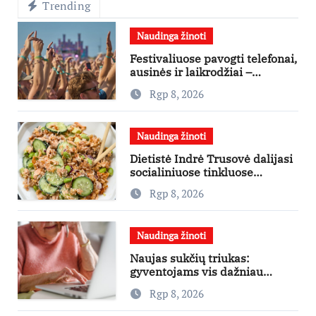
Trending
Naudinga žinoti
Festivaliuose pavogti telefonai,
ausinės ir laikrodžiai –
ekspertai primena apie
Rgp 8, 2026
didžiausias finansines rizikas
Naudinga žinoti
Dietistė Indrė Trusovė dalijasi
socialiniuose tinkluose
išpopuliarėjusiu lašišos salotų
Rgp 8, 2026
receptu
Naudinga žinoti
Naujas sukčių triukas:
gyventojams vis dažniau
skambina per „Viber“
Rgp 8, 2026