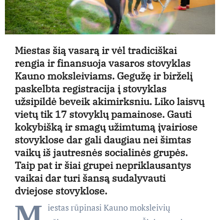
Miestas šią vasarą ir vėl tradiciškai
rengia ir finansuoja vasaros stovyklas
Kauno moksleiviams. Gegužę ir birželį
paskelbta registracija į stovyklas
užsipildė beveik akimirksniu. Liko laisvų
vietų tik 17 stovyklų pamainose. Gauti
kokybišką ir smagų užimtumą įvairiose
stovyklose dar gali daugiau nei šimtas
vaikų iš jautresnės socialinės grupės.
Taip pat ir šiai grupei nepriklausantys
vaikai dar turi šansą sudalyvauti
dviejose stovyklose.
M
iestas rūpinasi Kauno moksleivių