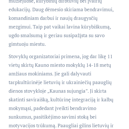
muziejuose, kūrybinių dirbtuvių bei įvairių
edukacijų. Daug dėmesio skiriama bendravimui,
komandiniam darbui ir naujų draugysčių
mezgimui. Taip pat vaikai lavina kūrybiškumą,
ugdo smalsumą ir geriau susipažįsta su savo
gimtuoju miestu.
Stovyklų organizatoriai primena, jog dar likę 11
vietų skirtų Kauno miesto mokyklų 14-18 metų
amžiaus mokiniams. Jie gali dalyvauti
tarpkultūrinėje lietuvių ir ukrainiečių paauglių
dienos stovykloje „Kaunas sujungia”. Ji skirta
skatinti saviraišką, kultūrinę integraciją ir kalbų
mokymąsi, padedant įveikti bendravimo
sunkumus, pasitikėjimo savimi stoką bei
motyvacijos trūkumą. Paaugliai gilins lietuvių ir