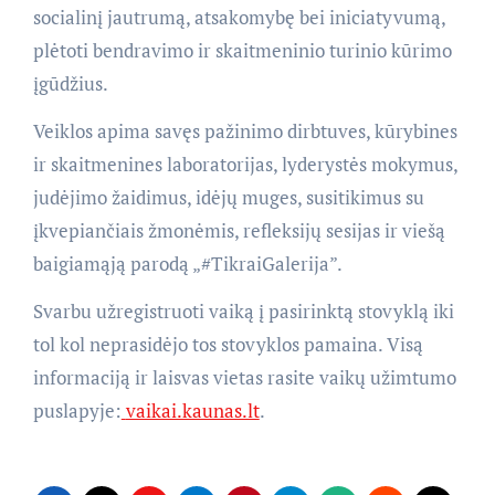
socialinį jautrumą, atsakomybę bei iniciatyvumą,
plėtoti bendravimo ir skaitmeninio turinio kūrimo
įgūdžius.
Veiklos apima savęs pažinimo dirbtuves, kūrybines
ir skaitmenines laboratorijas, lyderystės mokymus,
judėjimo žaidimus, idėjų muges, susitikimus su
įkvepiančiais žmonėmis, refleksijų sesijas ir viešą
baigiamąją parodą „#TikraiGalerija”.
Svarbu užregistruoti vaiką į pasirinktą stovyklą iki
tol kol neprasidėjo tos stovyklos pamaina. Visą
informaciją ir laisvas vietas rasite vaikų užimtumo
puslapyje:
vaikai.kaunas.lt
.