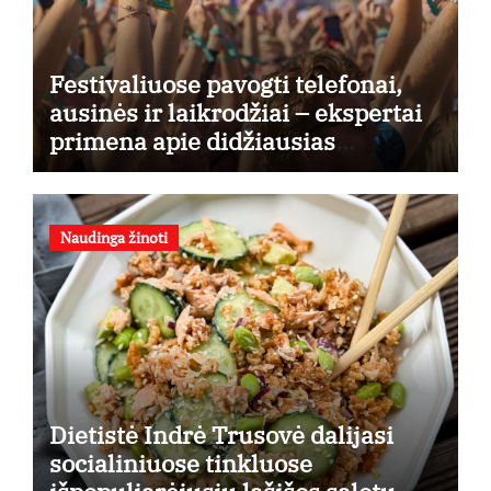
Festivaliuose pavogti telefonai,
ausinės ir laikrodžiai – ekspertai
primena apie didžiausias
finansines rizikas
Naudinga žinoti
Dietistė Indrė Trusovė dalijasi
socialiniuose tinkluose