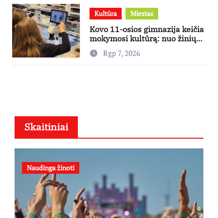
Kultūra
Miestas
Kovo 11-osios gimnazija keičia
mokymosi kultūrą: nuo žinių
kaupimo – prie jų supratimo ir
Rgp 7, 2026
taikymo
Skaitiniai
Naudinga žinoti