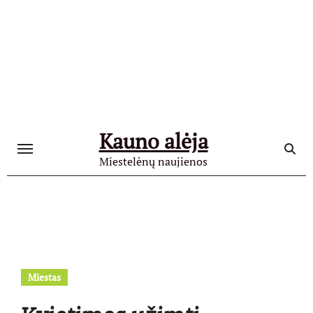
Skip
to
content
Kauno alėja
Miestelėnų naujienos
Miestas