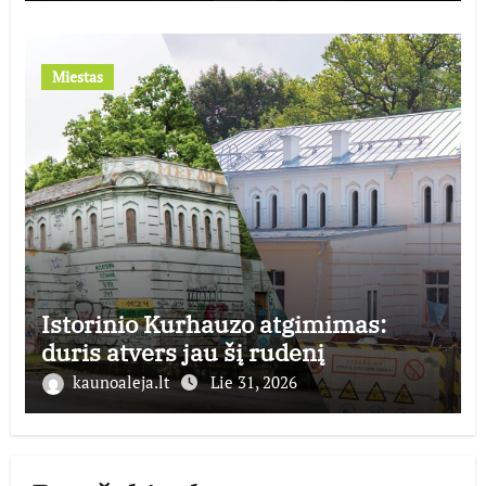
Miestas
Istorinio Kurhauzo atgimimas:
duris atvers jau šį rudenį
kaunoaleja.lt
Lie 31, 2026