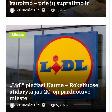
kaupimo – prie jų supratimo ir
taikymo
kaunoaleja.lt
Rgp 7, 2026
Miestas
„Lidl“ plečiasi Kaune – Rokeliuose
atidaryta jau 20-oji parduotuvė
mieste
kaunoaleja.lt
Rgp 6, 2026