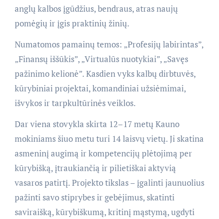
anglų kalbos įgūdžius, bendraus, atras naujų
pomėgių ir įgis praktinių žinių.
Numatomos pamainų temos: „Profesijų labirintas”,
„Finansų iššūkis”, „Virtualūs nuotykiai”, „Savęs
pažinimo kelionė”. Kasdien vyks kalbų dirbtuvės,
kūrybiniai projektai, komandiniai užsiėmimai,
išvykos ir tarpkultūrinės veiklos.
Dar viena stovykla skirta 12–17 metų Kauno
mokiniams šiuo metu turi 14 laisvų vietų. Ji skatina
asmeninį augimą ir kompetencijų plėtojimą per
kūrybišką, įtraukiančią ir pilietiškai aktyvią
vasaros patirtį. Projekto tikslas – įgalinti jaunuolius
pažinti savo stiprybes ir gebėjimus, skatinti
saviraišką, kūrybiškumą, kritinį mąstymą, ugdyti