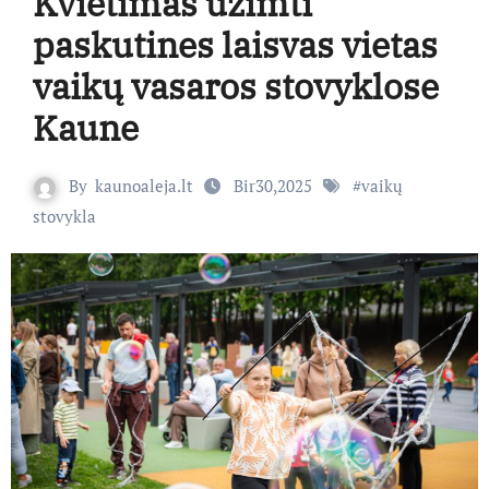
Kvietimas užimti
paskutines laisvas vietas
vaikų vasaros stovyklose
Kaune
By
kaunoaleja.lt
Bir30,2025
#
vaikų
stovykla