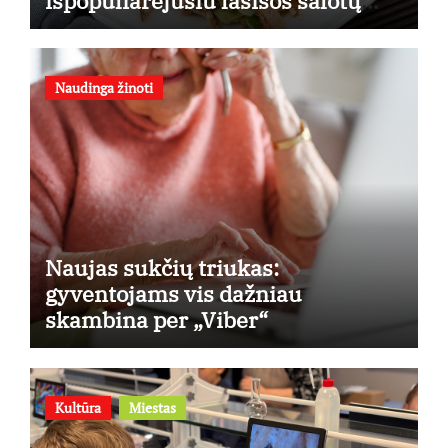
išpopuliarėjusiu lašišos salotų
receptu
Naudinga žinoti
Naujas sukčių triukas:
gyventojams vis dažniau
skambina per „Viber“
Kultūra
Miestas