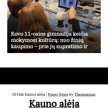
Kovo 11-osios gimnazija keičia
mokymosi kultūrą: nuo žinių
kaupimo – prie jų supratimo ir
taikymo
2018© Kauno alėja
|
Paper News
by
Themeansar
.
Kauno alėja