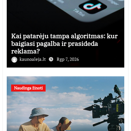
Kai patarėju tampa algoritmas: kur
baigiasi pagalba ir prasideda
reklama?
kaunoaleja.lt
Rgp 7, 2026
Naudinga žinoti