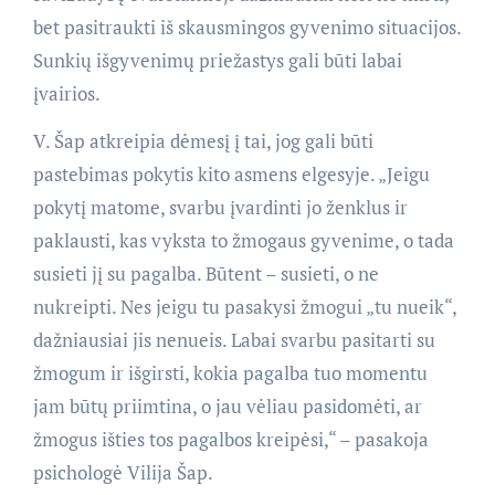
bet pasitraukti iš skausmingos gyvenimo situacijos.
Sunkių išgyvenimų priežastys gali būti labai
įvairios.
V. Šap atkreipia dėmesį į tai, jog gali būti
pastebimas pokytis kito asmens elgesyje. „Jeigu
pokytį matome, svarbu įvardinti jo ženklus ir
paklausti, kas vyksta to žmogaus gyvenime, o tada
susieti jį su pagalba. Būtent – susieti, o ne
nukreipti. Nes jeigu tu pasakysi žmogui „tu nueik“,
dažniausiai jis nenueis. Labai svarbu pasitarti su
žmogum ir išgirsti, kokia pagalba tuo momentu
jam būtų priimtina, o jau vėliau pasidomėti, ar
žmogus išties tos pagalbos kreipėsi,“ – pasakoja
psichologė Vilija Šap.