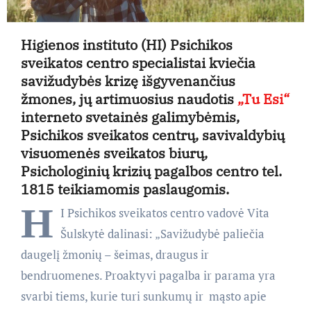
Higienos instituto (HI) Psichikos
sveikatos centro specialistai kviečia
savižudybės krizę išgyvenančius
žmones, jų artimuosius naudotis
„Tu Esi“
interneto svetainės galimybėmis,
Psichikos sveikatos centrų, savivaldybių
visuomenės sveikatos biurų,
Psichologinių krizių pagalbos centro tel.
1815 teikiamomis paslaugomis.
H
I Psichikos sveikatos centro vadovė Vita
Šulskytė dalinasi: „Savižudybė paliečia
daugelį žmonių – šeimas, draugus ir
bendruomenes. Proaktyvi pagalba ir parama yra
svarbi tiems, kurie turi sunkumų ir mąsto apie