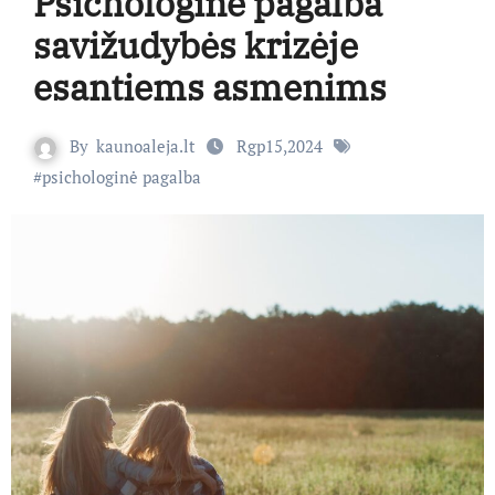
Psichologinė pagalba
savižudybės krizėje
esantiems asmenims
By
kaunoaleja.lt
Rgp15,2024
#
psichologinė pagalba