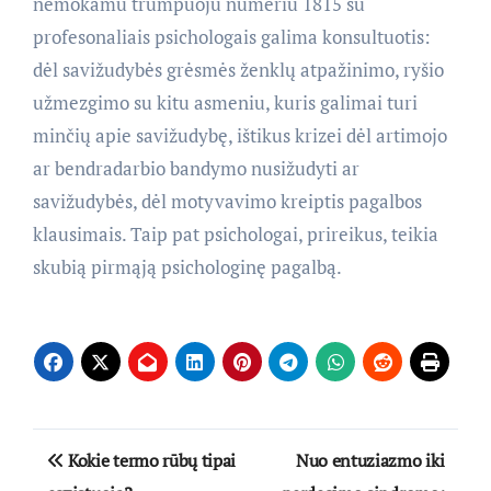
nemokamu trumpuoju numeriu 1815 su
profesonaliais psichologais galima konsultuotis:
dėl savižudybės grėsmės ženklų atpažinimo, ryšio
užmezgimo su kitu asmeniu, kuris galimai turi
minčių apie savižudybę, ištikus krizei dėl artimojo
ar bendradarbio bandymo nusižudyti ar
savižudybės, dėl motyvavimo kreiptis pagalbos
klausimais. Taip pat psichologai, prireikus, teikia
skubią pirmąją psichologinę pagalbą.
Navigacija
Kokie termo rūbų tipai
Nuo entuziazmo iki