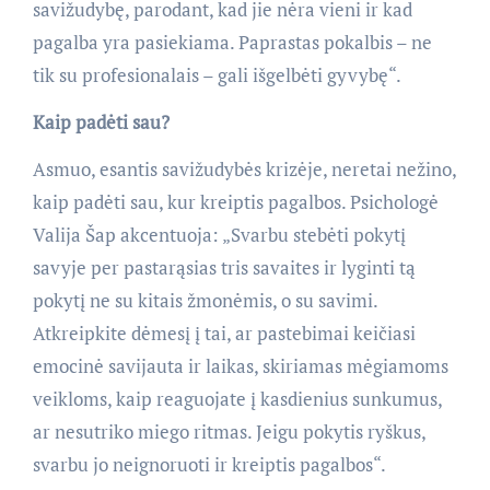
savižudybę, parodant, kad jie nėra vieni ir kad
pagalba yra pasiekiama. Paprastas pokalbis – ne
tik su profesionalais – gali išgelbėti gyvybę“.
Kaip padėti sau?
Asmuo, esantis savižudybės krizėje, neretai nežino,
kaip padėti sau, kur kreiptis pagalbos. Psichologė
Valija Šap akcentuoja: „Svarbu stebėti pokytį
savyje per pastarąsias tris savaites ir lyginti tą
pokytį ne su kitais žmonėmis, o su savimi.
Atkreipkite dėmesį į tai, ar pastebimai keičiasi
emocinė savijauta ir laikas, skiriamas mėgiamoms
veikloms, kaip reaguojate į kasdienius sunkumus,
ar nesutriko miego ritmas. Jeigu pokytis ryškus,
svarbu jo neignoruoti ir kreiptis pagalbos“.