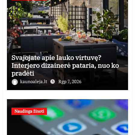
Svajojate apie lauko virtuvę?
Interjero dizainerė pataria, nuo ko
pradėti
kaunoaleja.lt
Rgp 7, 2026
Naudinga žinoti