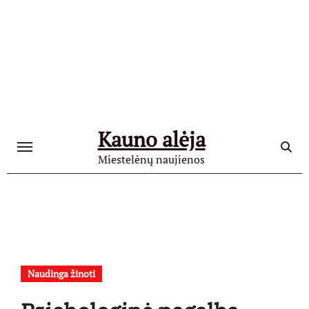
Skip
to
content
Kauno alėja
Miestelėnų naujienos
Naudinga žinoti