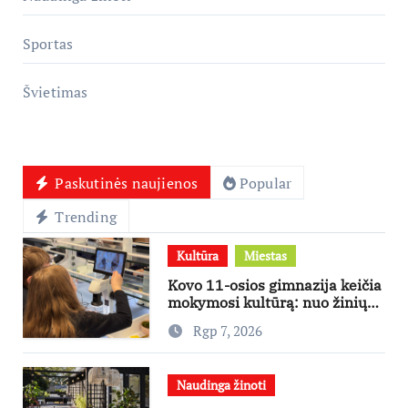
Sportas
Švietimas
Paskutinės naujienos
Popular
Trending
Kultūra
Miestas
Kovo 11-osios gimnazija keičia
mokymosi kultūrą: nuo žinių
kaupimo – prie jų supratimo ir
Rgp 7, 2026
taikymo
Naudinga žinoti