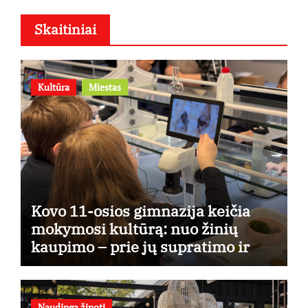
Skaitiniai
Kultūra
Miestas
Kovo 11-osios gimnazija keičia
mokymosi kultūrą: nuo žinių
kaupimo – prie jų supratimo ir
taikymo
Naudinga žinoti