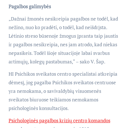
Pagalbos galimybės
„Dažnai žmonės nesikreipia pagalbos ne todėl, kad
nežino, nuo ko pradėti, o todėl, kad neišdrįsta.
Lėtinio streso būsenoje žmogus įpranta taip jaustis
ir pagalbos nesikreipia, nes jam atrodo, kad niekas
nepasikeis. Todėl šioje situacijoje labai svarbus
artimųjų, kolegų pastabumas,“ – sako V. Šap.
HI Psichikos sveikatos centro specialistai atkreipia
dėmesį, jog pagalba Psichikos sveikatos centruose
yra nemokama, o savivaldybių visuomenės
sveikatos biuruose teikiamos nemokamos
psichologinės konsultacijos.
Psichologinės pagalbos krizių centro komandos