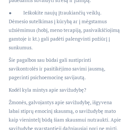
padedantis suvaldyti stresą ir įtampą.
● Ieškokite naujų įtraukiančių veiklų.
Dėmesio sutelkimas į kūrybą ar į mėgstamus
užsiėmimus (hobį, meno terapiją, pasivaikščiojimą
gamtoje ir kt.) gali padėti palengvinti požiūrį į
sunkumus.
Šie pagalbos sau būdai gali sustiprinti
savikontrolės ir pasitikėjimo savimi jausmą,
pagerinti psichoemocinę savijautą.
Kodėl kyla mintys apie savižudybę?
Žmonės, galvojantys apie savižudybę, išgyvena
labai stiprų emocinį skausmą, o savižudybę mato
kaip vienintelį būdą šiam skausmui nutraukti. Apie
savižudybę svarstantieji dažniausiai nori ne mirti,