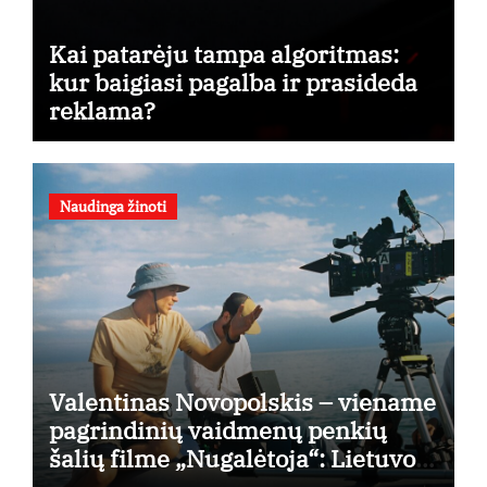
Kai patarėju tampa algoritmas:
kur baigiasi pagalba ir prasideda
reklama?
Naudinga žinoti
Valentinas Novopolskis – viename
pagrindinių vaidmenų penkių
šalių filme „Nugalėtoja“: Lietuvos
kino teatruose – nuo rugpjūčio 7-