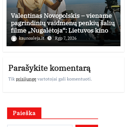
Valentinas Novopolskis – viename
pagrindinių vaidmenų penkių šalių
filme „Nugalėtoja“: Lietuvos kino
teatruose – nuo rugpjūčio 7-osios
kaunoaleja.lt
Rgp 7, 2026
Parašykite komentarą
Tik
prisijungę
vartotojai gali komentuoti.
Paieška