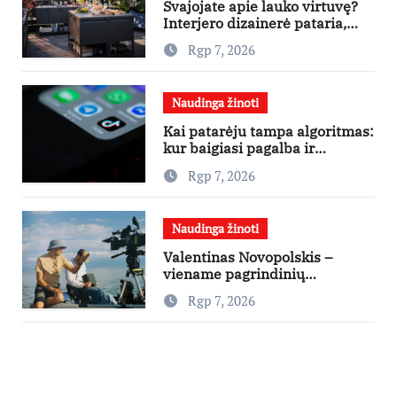
Svajojate apie lauko virtuvę?
Interjero dizainerė pataria,
nuo ko pradėti
Rgp 7, 2026
Naudinga žinoti
Kai patarėju tampa algoritmas:
kur baigiasi pagalba ir
prasideda reklama?
Rgp 7, 2026
Naudinga žinoti
Valentinas Novopolskis –
viename pagrindinių
vaidmenų penkių šalių filme
Rgp 7, 2026
„Nugalėtoja“: Lietuvos kino
teatruose – nuo rugpjūčio 7-
osios