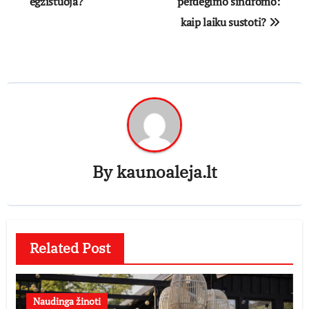
tarp
egzistuoja?
perdegimo sindromo:
kaip laiku sustoti?
įrašų
By
kaunoaleja.lt
Related Post
Naudinga žinoti