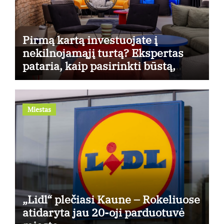
Pirmą kartą investuojate į
nekilnojamąjį turtą? Ekspertas
pataria, kaip pasirinkti būstą,
kuris generuos grąžą
Miestas
„Lidl“ plečiasi Kaune – Rokeliuose
atidaryta jau 20-oji parduotuvė