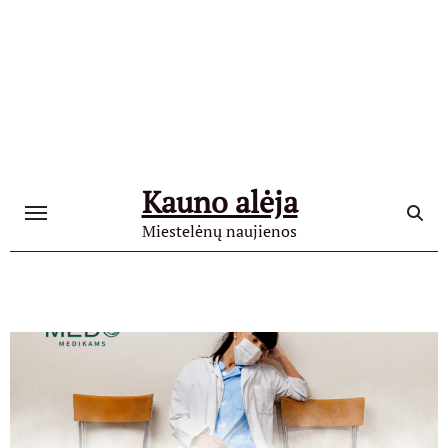
Skip
to
content
Kauno alėja
Miestelėnų naujienos