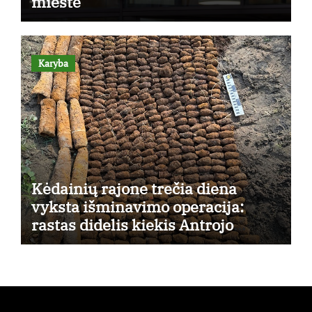
mieste
Karyba
Kėdainių rajone trečia diena
vyksta išminavimo operacija:
rastas didelis kiekis Antrojo
pasaulinio karo laikų standartinės
amunicijos ir jos dalių