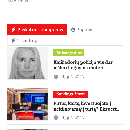
Švietimas
Paskutinės naujienos
Popular
Trending
Be kategorijos
Kaišiadorių policija vis dar
ieško dingusios moters
Rgp 6, 2026
Naudinga žinoti
Pirmą kartą investuojate į
nekilnojamąjį turtą? Ekspertas
pataria, kaip pasirinkti būstą,
Rgp 6, 2026
kuris generuos grąžą