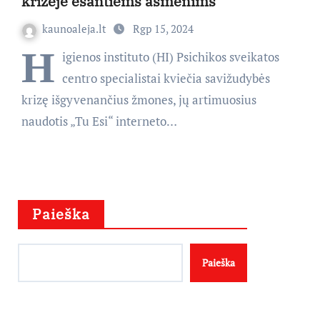
krizėje esantiems asmenims
kaunoaleja.lt
Rgp 15, 2024
H
igienos instituto (HI) Psichikos sveikatos
centro specialistai kviečia savižudybės
krizę išgyvenančius žmones, jų artimuosius
naudotis „Tu Esi“ interneto…
Paieška
Paieška