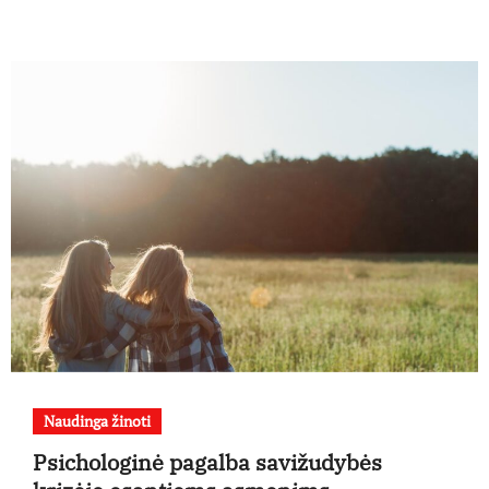
Naudinga žinoti
Psichologinė pagalba savižudybės