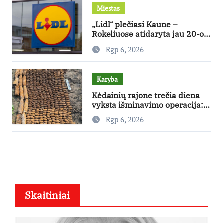
Miestas
„Lidl“ plečiasi Kaune –
Rokeliuose atidaryta jau 20-oji
parduotuvė mieste
Rgp 6, 2026
Karyba
Kėdainių rajone trečia diena
vyksta išminavimo operacija:
rastas didelis kiekis Antrojo
Rgp 6, 2026
pasaulinio karo laikų
standartinės amunicijos ir jos
dalių
Skaitiniai