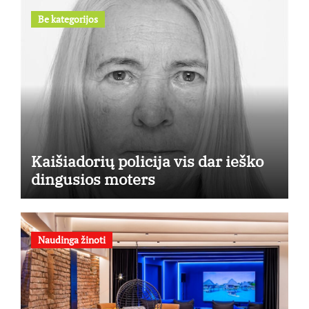
Be kategorijos
Kaišiadorių policija vis dar ieško
dingusios moters
Naudinga žinoti