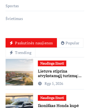
Sportas
Švietimas
Paskutinės naujienos
Popular
Trending
Naudinga žinoti
Lietuva stiprina
atvykstamąjį turizmą:
70 tūkst. eurų investicijų
Rgp 5, 2026
užsienio turistams
pritraukti
Naudinga žinoti
Ikoniškas Honda kupė