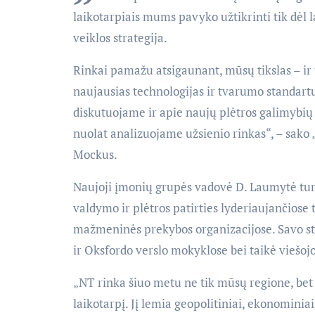
laikotarpiais mums pavyko užtikrinti tik dėl 
veiklos strategija.
Rinkai pamažu atsigaunant, mūsų tikslas – ir t
naujausias technologijas ir tvarumo standartu
diskutuojame ir apie naujų plėtros galimybių
nuolat analizuojame užsienio rinkas“, – sako
Mockus.
Naujoji įmonių grupės vadovė D. Laumytė tur
valdymo ir plėtros patirties lyderiaujančiose 
mažmeninės prekybos organizacijose. Savo st
ir Oksfordo verslo mokyklose bei taikė viešoj
„NT rinka šiuo metu ne tik mūsų regione, bet
laikotarpį. Jį lemia geopolitiniai, ekonominiai 