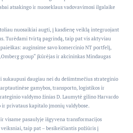
labai atsakingo ir nuoseklaus vadovavimosi ilgalaike
oliau nuosaikiai augti, į kasdienę veiklą integruojant
s. Turėdami tvirtą pagrindą, taip pat vis aktyviau
 paieškas: auginsime savo komercinio NT portfelį,
 „Omberg group“ įkūrėjas ir akcininkas Mindaugas
i sukaupusi daugiau nei du dešimtmečius strateginio
tarptautinėse gamybos, transporto, logistikos ir
rateginio valdymo žinias D. Laumytė gilino Harvardo
o ir privataus kapitalo įmonių valdybose.
 ir visame pasaulyje išgyvena transformacijos
veiksniai, taip pat – besikeičiantis požiūris į