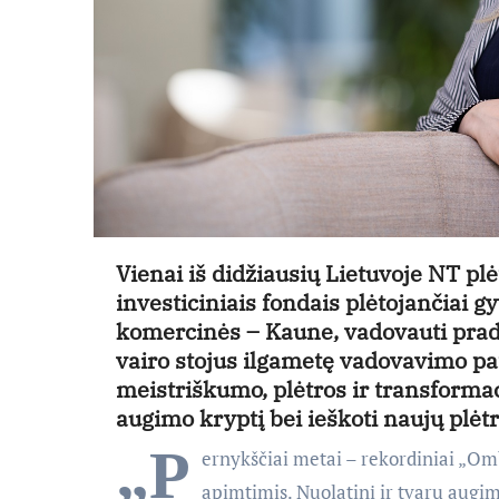
Vienai iš didžiausių Lietuvoje NT pl
investiciniais fondais plėtojančiai g
komercinės – Kaune, vadovauti pra
vairo stojus ilgametę vadovavimo pati
meistriškumo, plėtros ir transformac
augimo kryptį bei ieškoti naujų plėt
„P
ernykščiai metai – rekordiniai „Omb
apimtimis. Nuolatinį ir tvarų augim