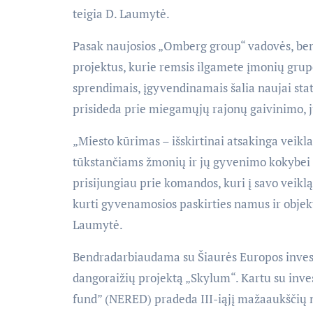
teigia D. Laumytė.
Pasak naujosios „Omberg group“ vadovės, ben
projektus, kurie remsis ilgamete įmonių grupės 
sprendimais, įgyvendinamais šalia naujai st
prisideda prie miegamųjų rajonų gaivinimo, 
„Miesto kūrimas – išskirtinai atsakinga veikla
tūkstančiams žmonių ir jų gyvenimo kokybei ta
prisijungiau prie komandos, kuri į savo veiklą 
kurti gyvenamosios paskirties namus ir objekt
Laumytė.
Bendradarbiaudama su Šiaurės Europos invest
dangoraižių projektą „Skylum“. Kartu su inv
fund” (NERED) pradeda III-iąjį mažaaukščių 