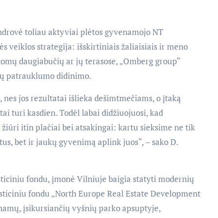
drovė toliau aktyviai plėtos gyvenamojo NT
veiklos strategija: išskirtiniais žaliaisiais ir meno
atomų daugiabučių ar jų terasose, „Omberg group“
jų patrauklumo didinimo.
, nes jos rezultatai išlieka dešimtmečiams, o įtaką
i turi kasdien. Todėl labai didžiuojuosi, kad
žiūri itin plačiai bei atsakingai: kartu sieksime ne tik
us, bet ir jaukų gyvenimą aplink juos“, – sako D.
iciniu fondu, įmonė Vilniuje baigia statyti modernių
esticiniu fondu „North Europe Real Estate Development
namų, įsikursiančių vyšnių parko apsuptyje,