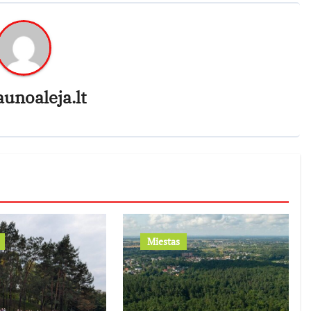
aunoaleja.lt
Miestas