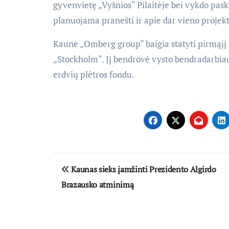
gyvenvietę „Vyšnios“ Pilaitėje bei vykdo pask
planuojama pranešti ir apie dar vieno projekt
Kaune „Omberg group“ baigia statyti pirmąjį 
„Stockholm“. Jį bendrovė vysto bendradarbia
erdvių plėtros fondu.
Navigacija
Kaunas sieks įamžinti Prezidento Algirdo
tarp
Brazausko atminimą
įrašų