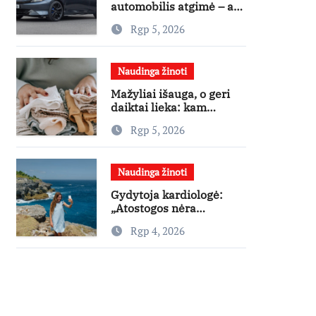
automobilis atgimė – ar
jis pateisins pirkėjų
Rgp 5, 2026
lūkesčius?
Naudinga žinoti
Mažyliai išauga, o geri
daiktai lieka: kam
paaukoti jie gali būti
Rgp 5, 2026
aukso vertės?
Naudinga žinoti
Gydytoja kardiologė:
„Atostogos nėra
varžybos – nereikia
Rgp 4, 2026
stengtis per vieną dieną
pamatyti visų lankytinų
vietų“