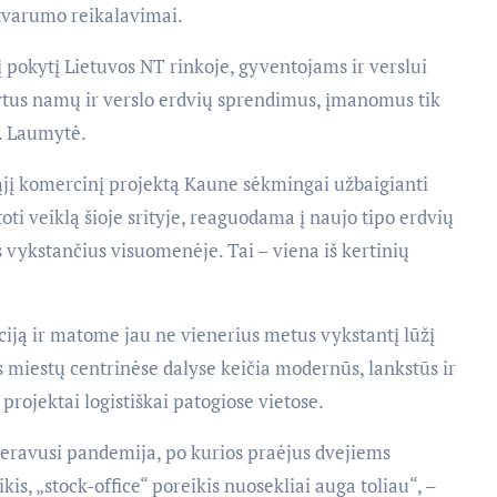
 tvarumo reikalavimai.
 pokytį Lietuvos NT rinkoje, gyventojams ir verslui
kytus namų ir verslo erdvių sprendimus, įmanomus tik
D. Laumytė.
ąjį komercinį projektą Kaune sėkmingai užbaigianti
ti veiklą šioje srityje, reaguodama į naujo tipo erdvių
s vykstančius visuomenėje. Tai – viena iš kertinių
iją ir matome jau ne vienerius metus vykstantį lūžį
 miestų centrinėse dalyse keičia modernūs, lankstūs ir
projektai logistiškai patogiose vietose.
leravusi pandemija, po kurios praėjus dvejiems
s, „stock-office“ poreikis nuosekliai auga toliau“, –