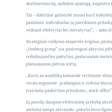
skaitmenizaciją, aplinkos apsaugą, augantys
Tai – išskirtinė galimybė mums kurti kokybinį
pasiūlant individualiai jų poreikiams pritai
veikiant efektyviai bei inovatyviai“, – sako 
Strateginio valdymo ekspertės teigimu, pirm
„Omberg group“ yra pasirengusi aktyviai plėto
reikalaujančius pokyčius, pastaraisiais metai
planuojamos plėtros sričių.
„Kartu su analitikų komanda vertiname situac
verslo segmente: prabangius ir erdvius biurus
įvairioms paskirtims pritaikomi „stock-office“ 
Jų poreikį išaugino elektroninę prekybą akce
metams tampa akivaizdu: pokytis buvo ilgalaiki