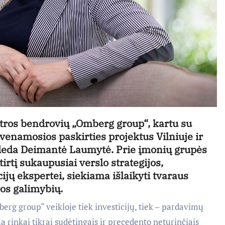
ėtros bendrovių „Omberg group“, kartu su
yvenamosios paskirties projektus Vilniuje ir
deda Deimantė Laumytė. Prie įmonių grupės
rtį sukaupusiai verslo strategijos,
ijų ekspertei, siekiama išlaikyti tvaraus
ros galimybių.
erg group“ veikloje tiek investicijų, tiek – pardavimų
ą rinkai tikrai sudėtingais ir precedento neturinčiais