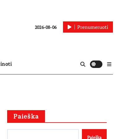
Prenumeruoti
2026-08-06
inoti
Paieška
Paieška