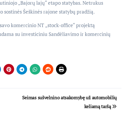
utiniojo „Bajorų lajų“ etapo statybas. Netrukus
o sostinės Šeškinės rajone statybų pradžią.
savo komercinio NT „stock-office“ projektą
udama su investiciniu Sandėliavimo ir komercinių
Seimas sušvelnino atsakomybę už automobilių
keliamą taršą