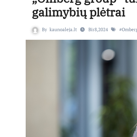
galimybių plėtrai
By
kaunoaleja.lt
Bir8,2024
#
Omberg