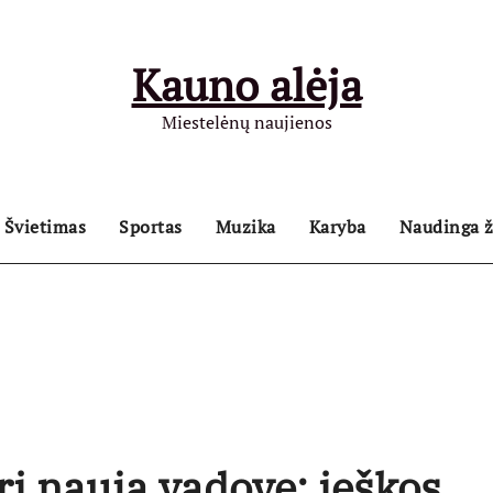
Kauno alėja
Miestelėnų naujienos
Švietimas
Sportas
Muzika
Karyba
Naudinga ž
i naują vadovę: ieškos