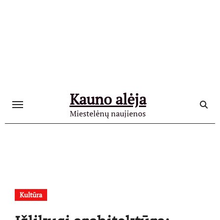
Skip
to
content
Kauno alėja
Miestelėnų naujienos
Kultūra