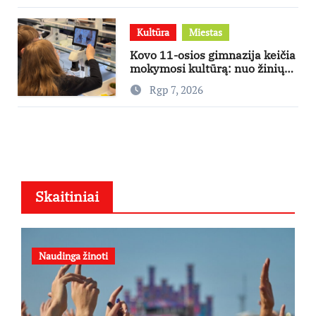
Kultūra
Miestas
Kovo 11-osios gimnazija keičia
mokymosi kultūrą: nuo žinių
kaupimo – prie jų supratimo ir
Rgp 7, 2026
taikymo
Skaitiniai
Naudinga žinoti