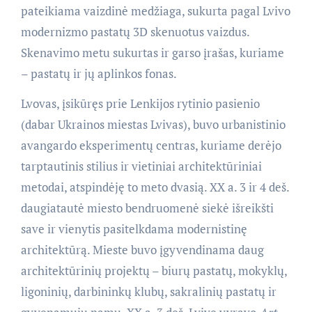
pateikiama vaizdinė medžiaga, sukurta pagal Lvivo
modernizmo pastatų 3D skenuotus vaizdus.
Skenavimo metu sukurtas ir garso įrašas, kuriame
– pastatų ir jų aplinkos fonas.
Lvovas, įsikūręs prie Lenkijos rytinio pasienio
(dabar Ukrainos miestas Lvivas), buvo urbanistinio
avangardo eksperimentų centras, kuriame derėjo
tarptautinis stilius ir vietiniai architektūriniai
metodai, atspindėję to meto dvasią. XX a. 3 ir 4 deš.
daugiatautė miesto bendruomenė siekė išreikšti
save ir vienytis pasitelkdama modernistinę
architektūrą. Mieste buvo įgyvendinama daug
architektūrinių projektų – biurų pastatų, mokyklų,
ligoninių, darbininkų klubų, sakralinių pastatų ir