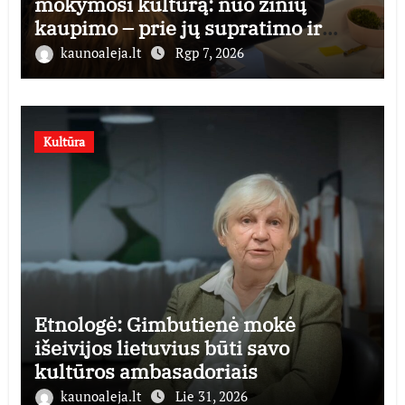
mokymosi kultūrą: nuo žinių
kaupimo – prie jų supratimo ir
taikymo
kaunoaleja.lt
Rgp 7, 2026
Kultūra
Etnologė: Gimbutienė mokė
išeivijos lietuvius būti savo
kultūros ambasadoriais
kaunoaleja.lt
Lie 31, 2026