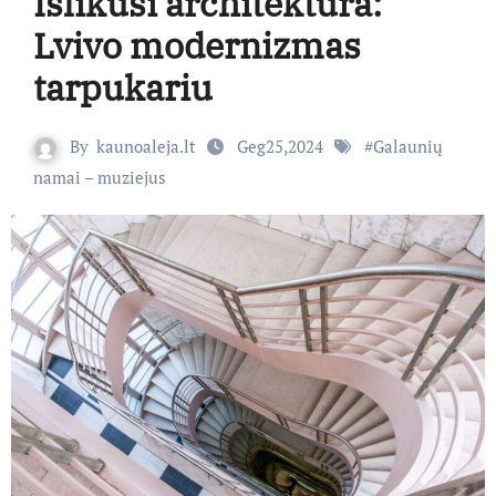
Išlikusi architektūra:
Lvivo modernizmas
tarpukariu
By
kaunoaleja.lt
Geg25,2024
#
Galaunių
namai – muziejus