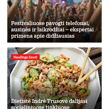
Festivaliuose pavogti telefonai,
ausinės ir laikrodžiai – ekspertai
primena apie didžiausias
finansines rizikas
Naudinga žinoti
Dietistė Indrė Trusovė dalijasi
socialiniuose tinkluose