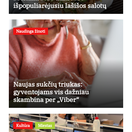
išpopuliarėjusiu lašišos salotų
receptu
Naudinga žinoti
Naujas sukčių triukas:
gyventojams vis dažniau
skambina per „Viber“
Kultūra
Miestas