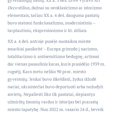
gyvenamųjų namų. XX a. 3 deš. Lvive vyravo
Art
Deco
stilius, dažnai su neoklasicizmo ar istorizmo
elementais, tačiau XX a. 4 deš. dauguma pastatų
buvo statomi funkcionalizmo, modernistiniu –
tarptautiniu, ekspresionizmo ir kt. stiliais.
XX a. 4 deš. antroje pusėje nuotaikos mieste
smarkiai pasikeitė – Europa grimzdo į nacizmo,
totalitarizmo ir antisemitizmo bedugnę, artinosi
dar vienas pasaulinis karas, kuris prasidėjo 1939 m.
rugsėjį. Karo metu neliko 90 proc. miesto
gyventojų: lenkai buvo iškeldinti, žydus išžudė
naciai, ukrainiečiai buvo deportuoti arba nužudyti
sovietų. Nepaliesti liko tik pastatai, slepiantys
užmirštų žmonių vardus ir istorijas bei prarastą
miesto tapatybę. Nuo 2022 m. vasario 24 d., beveik