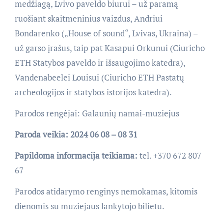
medžiagą, Lvivo paveldo biurui – už paramą
ruošiant skaitmeninius vaizdus, Andriui
Bondarenko („House of sound“, Lvivas, Ukraina) –
už garso įrašus, taip pat Kasapui Orkunui (Ciuricho
ETH Statybos paveldo ir išsaugojimo katedra),
Vandenabeelei Louisui (Ciuricho ETH Pastatų
archeologijos ir statybos istorijos katedra).
Parodos rengėjai: Galaunių namai-muziejus
Paroda veikia: 2024 06 08 – 08 31
Papildoma informacija teikiama:
tel. +370 672 807
67
Parodos atidarymo renginys nemokamas, kitomis
dienomis su muziejaus lankytojo bilietu.