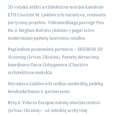
3D vaizdai atlikti architektūros teorijos katedroje
ETH Ciuriche M. Liakhovych iniciatyva, remiantis
jos tyrimų projektu. Videomedžiagą parengė Pan
Hu ir Meghan Rolvien (station+) pagal Lvivo
modernizmo pastatų lazerinius vaizdus.
Pagrindinis pramoninis partneris –
SKEIRON 3D
Scanning
(Lvivas, Ukraina). Pastatų skenavimą
koordinavo Daria Ozhyganova (Charkivo
architektūros mokykla.
Myroslava Liakhovych reiškia nuoširdžią padėką
bendradarbiams ir partneriams:
Rytų ir Vidurio Europos miestų istorijos centrui
(Lvivas, Ukraina) – už suteiktą archyvinę