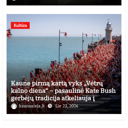
Kultūra
Kaune pirmą kartą vyks „Vėtrų
kalno diena“ – pasaulinė Kate Bush
gerbėjų tradicija atkeliauja į
Lietuvą
kaunoaleja.lt
Lie 23, 2026