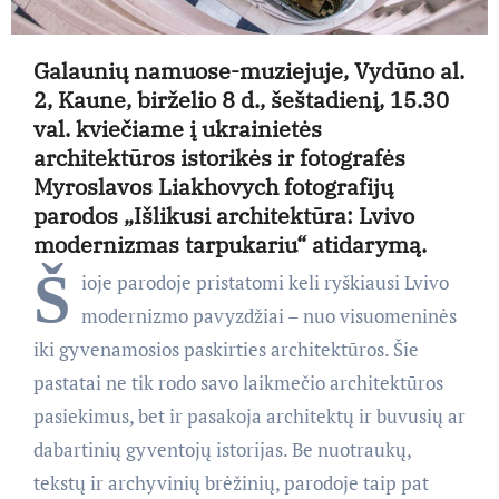
Galaunių namuose-muziejuje,
Vydūno al.
2, Kaune,
birželio 8 d., šeštadienį, 15.30
val.
kviečiame į ukrainietės
architektūros istorikės ir fotografės
Myroslavos Liakhovych fotografijų
parodos „Išlikusi architektūra: Lvivo
modernizmas tarpukariu“ atidarymą.
Š
ioje parodoje pristatomi keli ryškiausi Lvivo
modernizmo pavyzdžiai – nuo visuomeninės
iki gyvenamosios paskirties architektūros. Šie
pastatai ne tik rodo savo laikmečio architektūros
pasiekimus, bet ir pasakoja architektų ir buvusių ar
dabartinių gyventojų istorijas. Be nuotraukų,
tekstų ir archyvinių brėžinių, parodoje taip pat