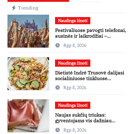
Trending
Naudinga žinoti
Festivaliuose pavogti telefonai,
ausinės ir laikrodžiai –
ekspertai primena apie
Rgp 8, 2026
didžiausias finansines rizikas
Naudinga žinoti
Dietistė Indrė Trusovė dalijasi
socialiniuose tinkluose
išpopuliarėjusiu lašišos salotų
Rgp 8, 2026
receptu
Naudinga žinoti
Naujas sukčių triukas:
gyventojams vis dažniau
skambina per „Viber“
Rgp 8, 2026