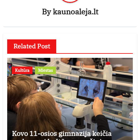
By
kaunoaleja.lt
Related Post
Kultūra
Miestas
Kovo 11-osios gimnazija keičia