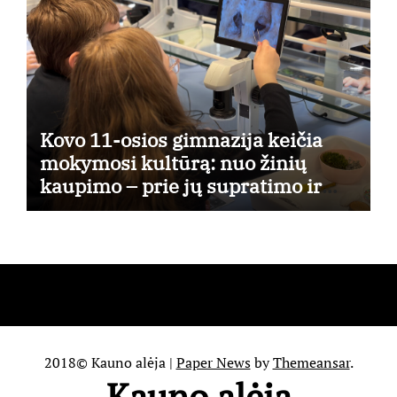
Kovo 11-osios gimnazija keičia
mokymosi kultūrą: nuo žinių
kaupimo – prie jų supratimo ir
taikymo
2018© Kauno alėja
|
Paper News
by
Themeansar
.
Kauno alėja