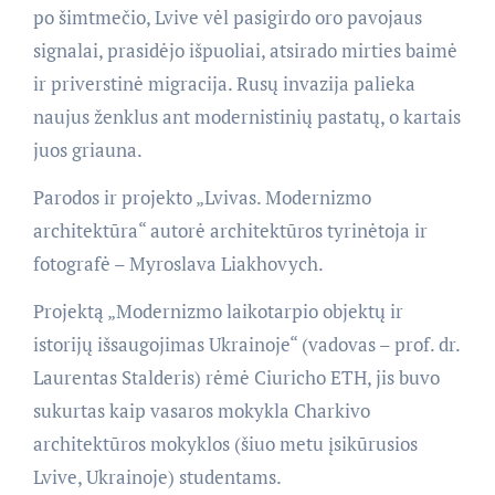
po šimtmečio, Lvive vėl pasigirdo oro pavojaus
signalai, prasidėjo išpuoliai, atsirado mirties baimė
ir priverstinė migracija. Rusų invazija palieka
naujus ženklus ant modernistinių pastatų, o kartais
juos griauna.
Parodos ir projekto „Lvivas. Modernizmo
architektūra“ autorė architektūros tyrinėtoja ir
fotografė – Myroslava Liakhovych.
Projektą „Modernizmo laikotarpio objektų ir
istorijų išsaugojimas Ukrainoje“ (vadovas – prof. dr.
Laurentas Stalderis) rėmė Ciuricho ETH, jis buvo
sukurtas kaip vasaros mokykla Charkivo
architektūros mokyklos (šiuo metu įsikūrusios
Lvive, Ukrainoje) studentams.