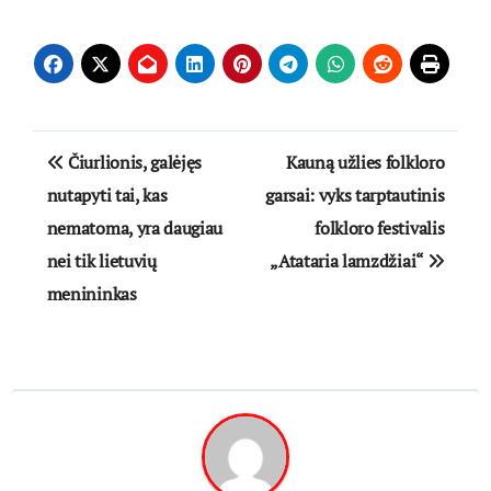
Navigacija
Čiurlionis, galėjęs
Kauną užlies folkloro
tarp
nutapyti tai, kas
garsai: vyks tarptautinis
nematoma, yra daugiau
folkloro festivalis
įrašų
nei tik lietuvių
„Atataria lamzdžiai“
menininkas