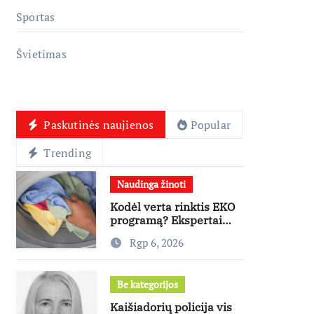
Sportas
Švietimas
Paskutinės naujienos
Popular
Trending
Naudinga žinoti
Kodėl verta rinktis EKO
programą? Ekspertai
paneigia dažniausius
Rgp 6, 2026
mitus
Be kategorijos
Kaišiadorių policija vis