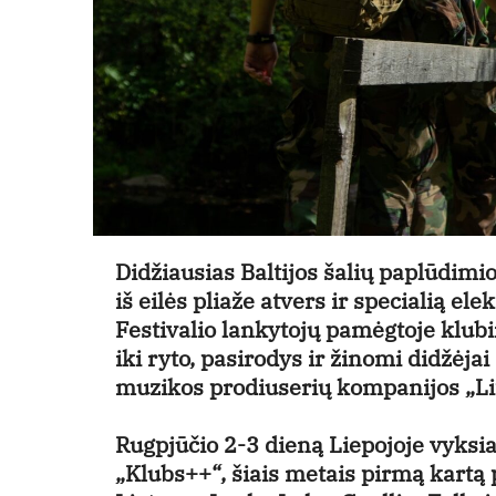
Didžiausias Baltijos šalių paplūdim
iš eilės pliaže atvers ir specialią el
Festivalio lankytojų pamėgtoje klubi
iki ryto, pasirodys ir žinomi didžėja
muzikos prodiuserių kompanijos „Li
Rugpjūčio 2-3 dieną Liepojoje vyksi
„Klubs++“, šiais metais pirmą kartą 