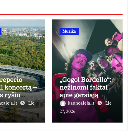
Muzika
 reperio
„Gogol Bordello“:
ll koncertą –
nežinomi faktai
s ryšio
apie garsiąją
ndimas
Niujorko grupę
oaleja.lt
Lie
kaunoaleja.lt
Lie
us ir Girėno
27, 2026
one