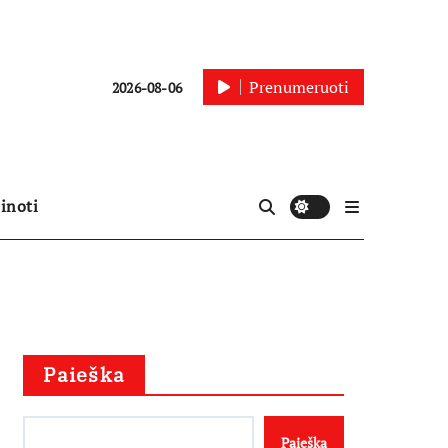
Prenumeruoti
2026-08-06
inoti
Paieška
Paieška