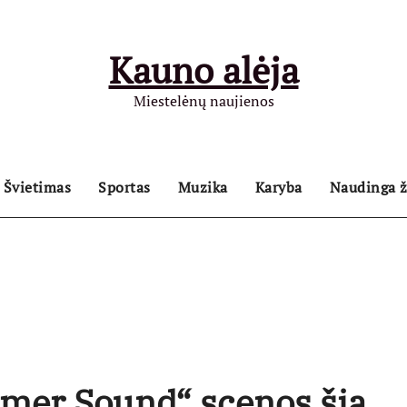
Kauno alėja
Miestelėnų naujienos
Švietimas
Sportas
Muzika
Karyba
Naudinga ž
mmer Sound“ scenos šią