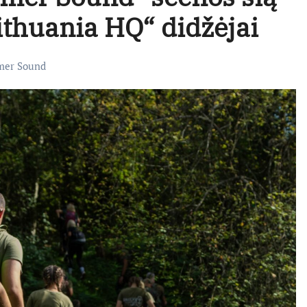
ithuania HQ“ didžėjai
er Sound