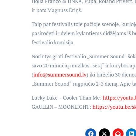
Holla Franco & DNKA, Pupa, Roland Privert, E:
ir pats Magnuss Eriņš.
Taip pat festivalis toje pačioje scenoje, kurio
pasirodyti ir dviem kylantiems didžėjams iš be
festivalio komisija.
Norintys groti festivalio „Summer Sound“ šoki
savo 20 minučių muzikos „setą“ ir kūrybos ap
(
info@summersound.lv
) iki birželio 30 dien
„Summer Sound“ rugpjūčio 2-3 dieną. Apie tai
Lucky Luke – Cooler Than Me:
https://yout
GAULLIN – MOONLIGHT:
https://youtu.be/