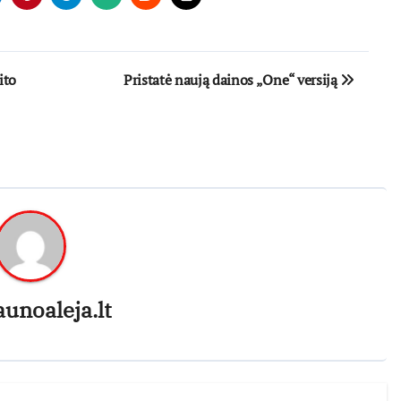
ito
Pristatė naują dainos „One“ versiją
aunoaleja.lt