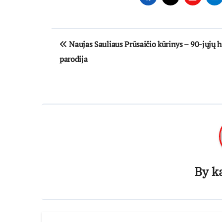
Navigacija
Naujas Sauliaus Prūsaičio kūrinys – 90-jųjų h
tarp
parodija
įrašų
By
k