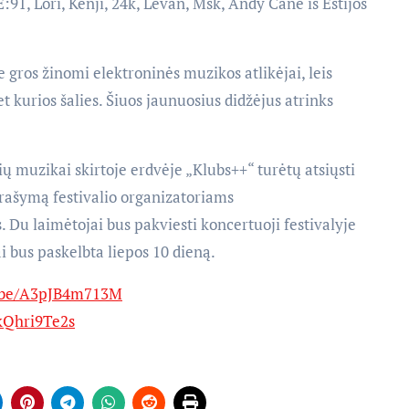
91, Lori, Kenji, 24k, Levan, Msk, Andy Cane iš Estijos
je gros žinomi elektroninės muzikos atlikėjai, leis
t kurios šalies. Šiuos jaunuosius didžėjus atrinks
ų muzikai skirtoje erdvėje „Klubs++“ turėtų atsiųsti
rašymą festivalio organizatoriams
os. Du laimėtojai bus pakviesti koncertuoji festivalyje
 bus paskelbta liepos 10 dieną.
u.be/A3pJB4m713M
skQhri9Te2s