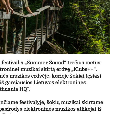
io festivalis „Summer Sound“ trečius metus
ektroninei muzikai skirtą erdvę „Klubs++“.
nės muzikos erdvėje, kurioje šokiai tęsiasi
i iš garsiausios Lietuvos elektroninės
thuania HQ“.
ančiame festivalyje, šokių muzikai skirtame
pasirodys elektroninės muzikos atlikėjai iš