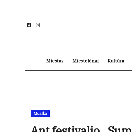
Skip
to
content
Miestas
Miestelėnai
Kultūra
Muzika
Ant festivalio „Su