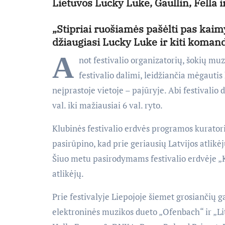
Lietuvos Lucky Luke, Gaullin, Fella i
„Stipriai ruošiamės pašėlti pas kai
džiaugiasi Lucky Luke ir kiti komand
A
not festivalio organizatorių, šokių muz
festivalio dalimi, leidžiančia mėgauti
neįprastoje vietoje – pajūryje. Abi festivalio
val. iki mažiausiai 6 val. ryto.
Klubinės festivalio erdvės programos kurator
pasirūpino, kad prie geriausių Latvijos atlikėj
Šiuo metu pasirodymams festivalio erdvėje „K
atlikėjų.
Prie festivalyje Liepojoje šiemet grosiančių 
elektroninės muzikos dueto „Ofenbach“ ir „Lit