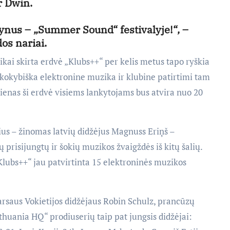
r Dwin.
mynus – „Summer Sound“ festivalyje!“, –
os nariai.
ikai skirta erdvė „Klubs++“ per kelis metus tapo ryškia
s kokybiška elektronine muzika ir klubine patirtimi tam
 dienas ši erdvė visiems lankytojams bus atvira nuo 20
ius – žinomas latvių didžėjus Magnuss Eriņš –
ų prisijungtų ir šokių muzikos žvaigždės iš kitų šalių.
lubs++“ jau patvirtinta 15 elektroninės muzikos
garsaus Vokietijos didžėjaus Robin Schulz, prancūzų
huania HQ“ prodiuserių taip pat jungsis didžėjai: