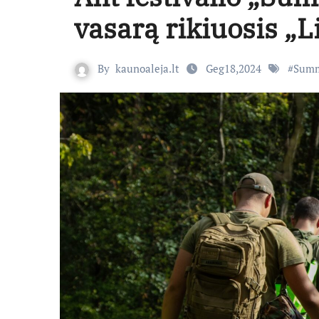
vasarą rikiuosis „L
By
kaunoaleja.lt
Geg18,2024
#
Summ