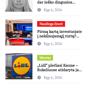
dar ieško dingusios
moters
Rgp 6, 2026
Naudinga žinoti
Pirmą kartą investuojate
į nekilnojamąjį turtą?
Ekspertas pataria, kaip
Rgp 6, 2026
pasirinkti būstą, kuris
generuos grąžą
Miestas
„Lidl“ plečiasi Kaune –
Rokeliuose atidaryta jau
20-oji parduotuvė
Rgp 6, 2026
mieste