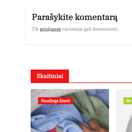
Parašykite komentarą
Tik
prisijungę
vartotojai gali komentuoti.
Skaitiniai
Naudinga žinoti
Be 