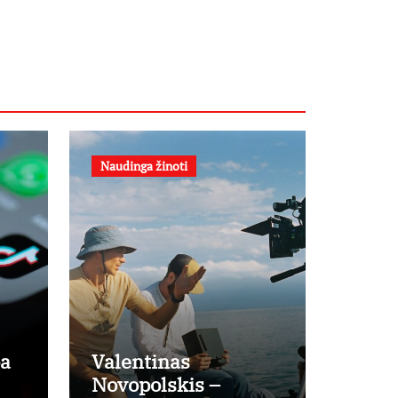
filme
„Nugalėtoja“:
Lietuvos kino
teatruose –
nuo rugpjūčio
7-osios
Naudinga žinoti
pa
Valentinas
Novopolskis –