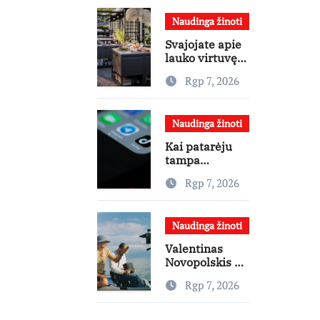
žinių kaupimo
Naudinga žinoti
– prie jų
supratimo ir
Svajojate apie
taikymo
lauko virtuvę?
Interjero
Rgp 7, 2026
dizainerė
pataria, nuo ko
pradėti
Naudinga žinoti
Kai patarėju
tampa
algoritmas: kur
Rgp 7, 2026
baigiasi
pagalba ir
prasideda
Naudinga žinoti
reklama?
Valentinas
Novopolskis –
viename
Rgp 7, 2026
pagrindinių
vaidmenų
penkių šalių