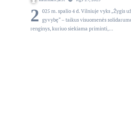
2
025 m. spalio 4 d. Vilniuje vyks „Žygis u
gyvybę“ – taikus visuomenės solidarum
renginys, kuriuo siekiama priminti,…