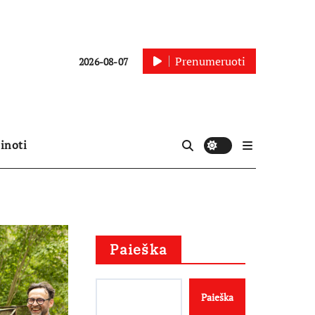
Prenumeruoti
2026-08-07
inoti
Paieška
Paieška