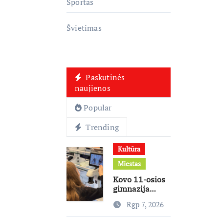
Sportas
Švietimas
Paskutinės
naujienos
Popular
Trending
Kultūra
Miestas
Kovo 11-osios
gimnazija
keičia
Rgp 7, 2026
mokymosi
kultūrą: nuo