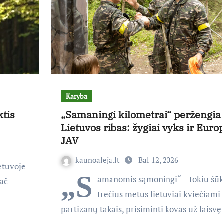
Karyba
ktis
„Samaningi kilometrai“ peržengia
Lietuvos ribas: žygiai vyks ir Europ
JAV
kaunoaleja.lt
Bal 12, 2026
ietuvoje
„S
amanomis sąmoningi“ – tokiu šūk
ač
trečius metus lietuviai kviečiami
partizanų takais, prisiminti kovas už laisvę