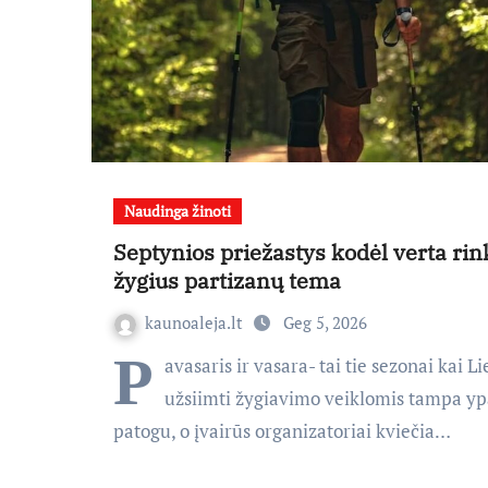
Naudinga žinoti
Septynios priežastys kodėl verta rin
žygius partizanų tema
kaunoaleja.lt
Geg 5, 2026
P
avasaris ir vasara- tai tie sezonai kai L
užsiimti žygiavimo veiklomis tampa yp
patogu, o įvairūs organizatoriai kviečia…