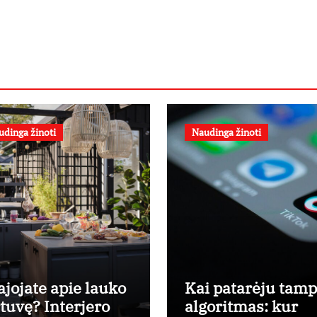
udinga žinoti
Naudinga žinoti
ajojate apie lauko
Kai patarėju tam
rtuvę? Interjero
algoritmas: kur