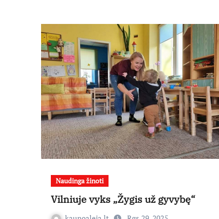
Naudinga žinoti
Vilniuje vyks „Žygis už gyvybę“
kaunoaleja.lt
Rgs 29, 2025