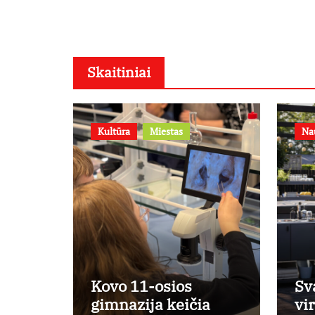
Skaitiniai
Kultūra
Miestas
Na
Kovo 11-osios
Sv
gimnazija keičia
vi