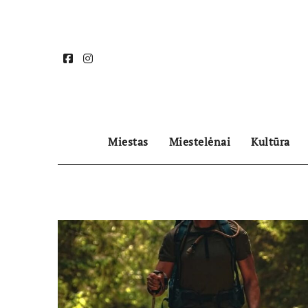
Skip
to
content
Miestas
Miestelėnai
Kultūra