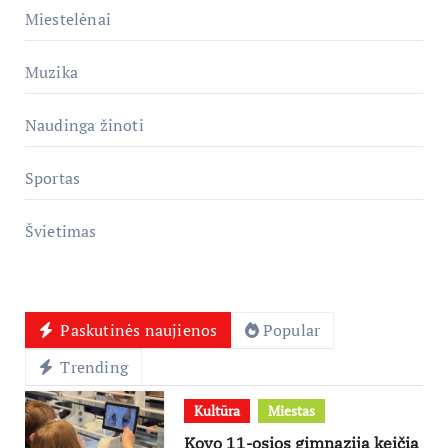
Miestelėnai
Muzika
Naudinga žinoti
Sportas
Švietimas
Paskutinės naujienos
Popular
Trending
Kultūra
Miestas
Kovo 11-osios gimnazija keičia