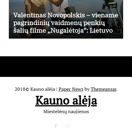
Valentinas Novopolskis – viename
pagrindinių vaidmenų penkių
šalių filme „Nugalėtoja“: Lietuvos
kino teatruose – nuo rugpjūčio 7-
osios
2018© Kauno alėja
|
Paper News
by
Themeansar
.
Kauno alėja
Miestelėnų naujienos