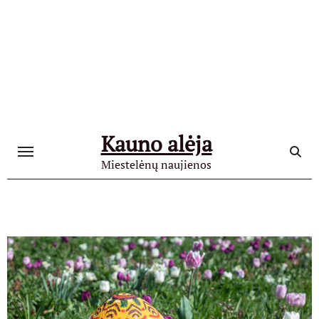
Skip
to
content
Kauno alėja
Miestelėnų naujienos