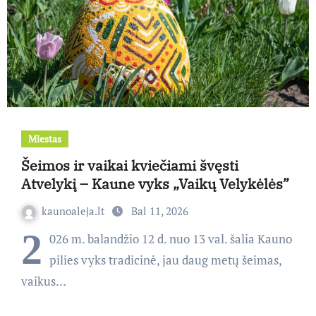
Miestas
Šeimos ir vaikai kviečiami švęsti
Atvelykį – Kaune vyks „Vaikų Velykėlės”
kaunoaleja.lt
Bal 11, 2026
2
026 m. balandžio 12 d. nuo 13 val. šalia Kauno
pilies vyks tradicinė, jau daug metų šeimas,
vaikus…