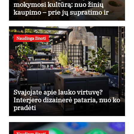
mokymosi kultūrą: nuo žinių
kaupimo – prie jų supratimo ir
taikymo
Naudinga žinoti
Svajojate apie lauko virtuvę?
Interjero dizainerė pataria, nuo ko
pradėti
Naudinga žinoti