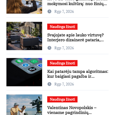
mokymosi kultūrą: nuo žinių
kaupimo – prie jų supratimo ir
Rgp 7, 2026
taikymo
Naudinga žinoti
Svajojate apie lauko virtuvę?
Interjero dizainerė pataria,
nuo ko pradėti
Rgp 7, 2026
Naudinga žinoti
Kai patarėju tampa algoritmas:
kur baigiasi pagalba ir
prasideda reklama?
Rgp 7, 2026
Naudinga žinoti
Valentinas Novopolskis –
viename pagrindinių