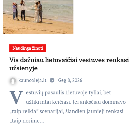
Naudinga žinoti
Vis dažniau lietuvaičiai vestuves renkasi
užsienyje
kaunoaleja.lt
Geg 8, 2026
V
estuvių pasaulis Lietuvoje tyliai, bet
užtikrintai keičiasi. Jei anksčiau dominavo
„taip reikia” scenarijai, šiandien jaunieji renkasi
„taip norime…