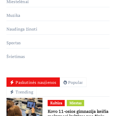
Miestelėnai
Muzika
Naudinga žinoti
Sportas
Švietimas
Paskutinės naujienos
Popular
Trending
Kultūra
Miestas
Kovo 11-osios gimnazija keičia