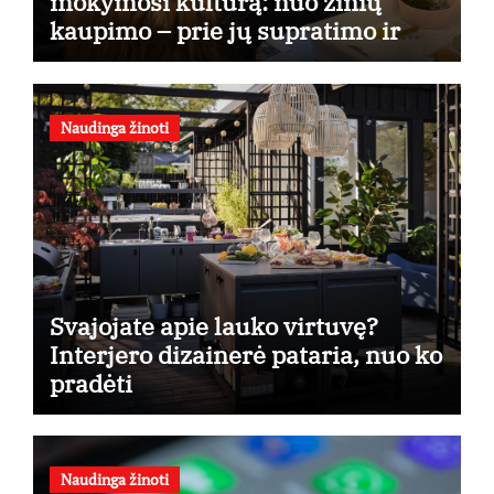
mokymosi kultūrą: nuo žinių
kaupimo – prie jų supratimo ir
taikymo
Naudinga žinoti
Svajojate apie lauko virtuvę?
Interjero dizainerė pataria, nuo ko
pradėti
Naudinga žinoti