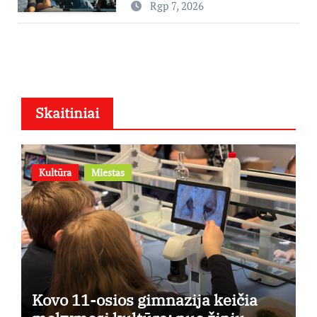
Rgp 7, 2026
„Nugalėtoja“: Lietuvos kino
teatruose – nuo rugpjūčio 7-
osios
Skaitiniai
Kultūra
Miestas
Kovo 11-osios gimnazija keičia