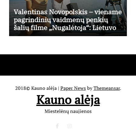
Valentinas Novopolskis – viename
pagrindinių vaidmenų penkių
šalių filme „Nugalėtoja“: Lietuvos
kino teatruose – nuo rugpjūčio 7-
osios
2018© Kauno alėja
|
Paper News
by
Themeansar
.
Kauno alėja
Miestelėnų naujienos