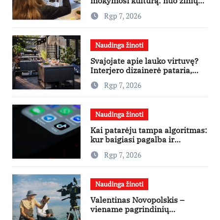
mokymosi kultūrą: nuo žinių
kaupimo – prie jų supratimo ir
Rgp 7, 2026
taikymo
Naudinga žinoti
Svajojate apie lauko virtuvę?
Interjero dizainerė pataria,
nuo ko pradėti
Rgp 7, 2026
Naudinga žinoti
Kai patarėju tampa algoritmas:
kur baigiasi pagalba ir
prasideda reklama?
Rgp 7, 2026
Naudinga žinoti
Valentinas Novopolskis –
viename pagrindinių
vaidmenų penkių šalių filme