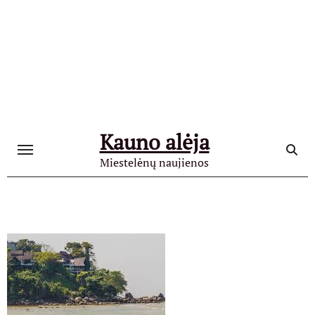
Skip
to
content
Kauno alėja
Miestelėnų naujienos