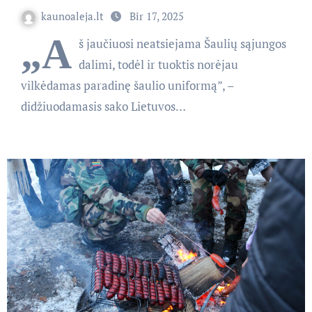
kaunoaleja.lt
Bir 17, 2025
„A
š jaučiuosi neatsiejama Šaulių sąjungos
dalimi, todėl ir tuoktis norėjau
vilkėdamas paradinę šaulio uniformą”, –
didžiuodamasis sako Lietuvos…