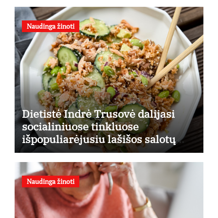
Naudinga žinoti
Dietistė Indrė Trusovė dalijasi
socialiniuose tinkluose
išpopuliarėjusiu lašišos salotų
receptu
Naudinga žinoti