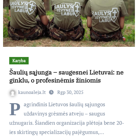
Karyba
Šaulių sąjunga – saugesnei Lietuvai: ne
ginklu, o profesinėmis žiniomis
kaunoaleja.lt
Rgp 30, 2025
P
agrindinis Lietuvos šaulių sąjungos
uždavinys grėsmės atveju – saugus
užnugaris. Šiandien organizacija plėtoja bene 20-
ies skirtingų specializacijų pajėgumus,…