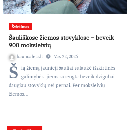
Švietimas
Šauliškose žiemos stovyklose – beveik
900 moksleivių
kaunoaleja.lt
Vas 22, 2025
Š
ią žiemą jaunieji šauliai sulaukė išskirtinės
galimybės: jiems surengta beveik dvigubai
daugiau stovyklų nei pernai. Per moksleivių
žiemos…