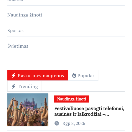
Naudinga žinoti
Sportas
Švietimas
Paskutinės naujienos
Popular
Trending
Naudinga žinoti
Festivaliuose pavogti telefonai,
ausinės ir laikrodžiai –
ekspertai primena apie
Rgp 8, 2026
didžiausias finansines rizikas