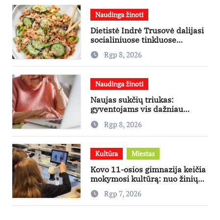
Naudinga žinoti
Dietistė Indrė Trusovė dalijasi
socialiniuose tinkluose
išpopuliarėjusiu lašišos salotų
Rgp 8, 2026
receptu
Naudinga žinoti
Naujas sukčių triukas:
gyventojams vis dažniau
skambina per „Viber“
Rgp 8, 2026
Kultūra
Miestas
Kovo 11-osios gimnazija keičia
mokymosi kultūrą: nuo žinių
kaupimo – prie jų supratimo ir
Rgp 7, 2026
taikymo