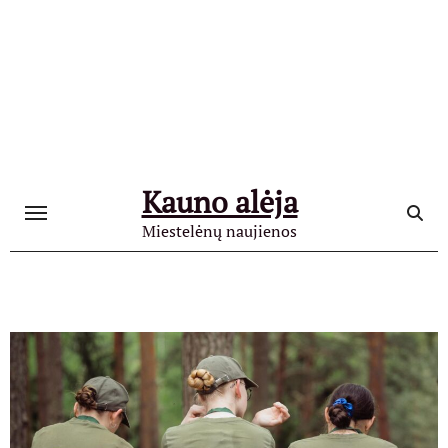
Skip
to
content
Kauno alėja
Miestelėnų naujienos