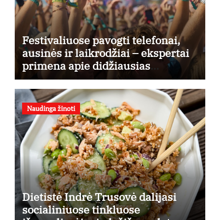
Festivaliuose pavogti telefonai,
ausinės ir laikrodžiai – ekspertai
primena apie didžiausias
finansines rizikas
Naudinga žinoti
Dietistė Indrė Trusovė dalijasi
socialiniuose tinkluose