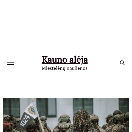
Skip
to
content
Kauno alėja
Miestelėnų naujienos