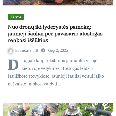
Karyba
Nuo dronų iki lyderystės pamokų:
jaunieji šauliai per pavasario atostogas
renkasi iššūkius
kaunoaleja.lt
Geg 2, 2025
D
augiau kaip tūkstantis jaunuolių visoje
Lietuvoje velykines atostogas leidžia
šauliškose stovyklose. Jaunieji šauliai veltui laiko
nešvaisto: mokosi valdyti…