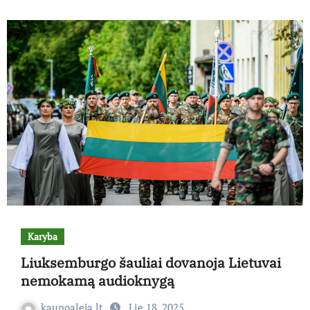
Karyba
Liuksemburgo šauliai dovanoja Lietuvai
nemokamą audioknygą
kaunoaleja.lt
Lie 18, 2025