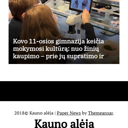
Kovo 11-osios gimnazija keičia
mokymosi kultūrą: nuo žinių
kaupimo – prie jų supratimo ir
taikymo
2018© Kauno alėja
|
Paper News
by
Themeansar
.
Kauno alėja