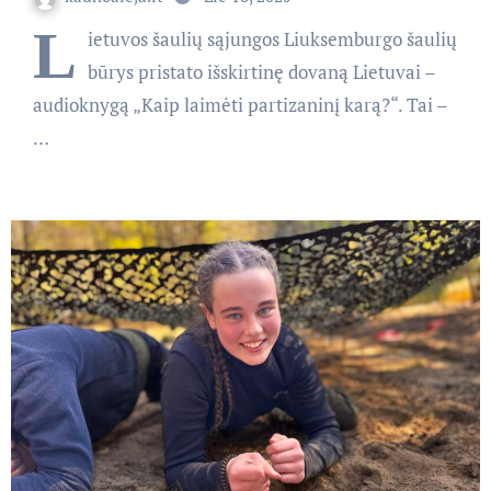
L
ietuvos šaulių sąjungos Liuksemburgo šaulių
būrys pristato išskirtinę dovaną Lietuvai –
audioknygą „Kaip laimėti partizaninį karą?“. Tai –
…