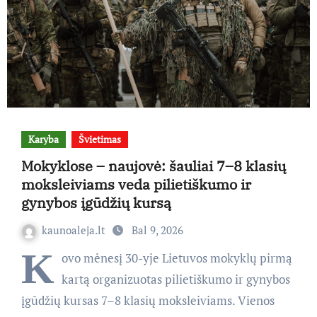
Karyba
Švietimas
Mokyklose – naujovė: šauliai 7–8 klasių
moksleiviams veda pilietiškumo ir
gynybos įgūdžių kursą
kaunoaleja.lt
Bal 9, 2026
K
ovo mėnesį 30-yje Lietuvos mokyklų pirmą
kartą organizuotas pilietiškumo ir gynybos
įgūdžių kursas 7–8 klasių moksleiviams. Vienos