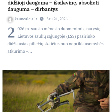
didžioji dauguma – išsilavinę, absoliuti
dauguma – dirbantys
kaunoaleja.lt
Sau 21, 2026
2
026 m. sausio mėnesio duomenimis, narystę
Lietuvos šaulių sąjungoje (LŠS) pasirinko
didžiausias piliečių skaičius nuo nepriklausomybės
atkūrimo –…