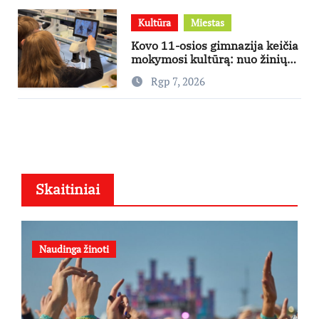
Kultūra
Miestas
Kovo 11-osios gimnazija keičia
mokymosi kultūrą: nuo žinių
kaupimo – prie jų supratimo ir
Rgp 7, 2026
taikymo
Skaitiniai
Naudinga žinoti