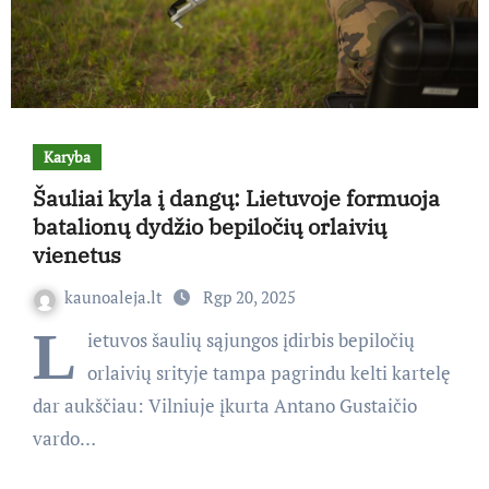
Karyba
Šauliai kyla į dangų: Lietuvoje formuoja
batalionų dydžio bepiločių orlaivių
vienetus
kaunoaleja.lt
Rgp 20, 2025
L
ietuvos šaulių sąjungos įdirbis bepiločių
orlaivių srityje tampa pagrindu kelti kartelę
dar aukščiau: Vilniuje įkurta Antano Gustaičio
vardo…