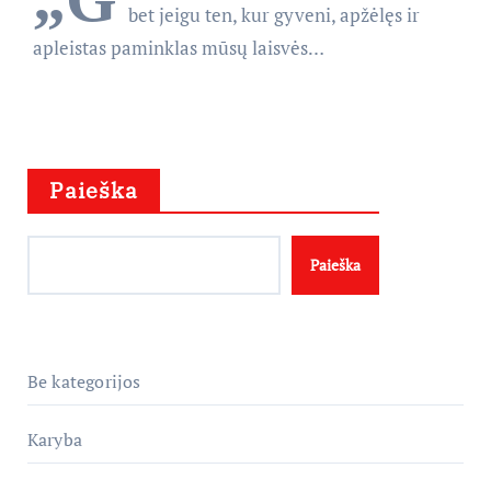
bet jeigu ten, kur gyveni, apžėlęs ir
apleistas paminklas mūsų laisvės…
Paieška
Paieška
Be kategorijos
Karyba