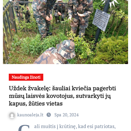
Naudinga žinoti
Uždek žvakelę: šauliai kviečia pagerbti
mūsų laisvės kovotojus, sutvarkyti jų
kapus, žūties vietas
kaunoaleja.lt
Spa 20, 2024
„G
ali muštis į krūtinę, kad esi patriotas,