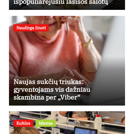
išpopuliarėjusiu lašišos salotų
receptu
Naudinga žinoti
Naujas sukčių triukas:
gyventojams vis dažniau
skambina per „Viber“
Kultūra
Miestas