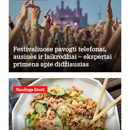
Festivaliuose pavogti telefonai,
ausinės ir laikrodžiai – ekspertai
primena apie didžiausias
finansines rizikas
Naudinga žinoti