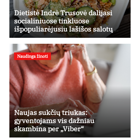
Dietistė Indrė Trusovė dalijasi
socialiniuose tinkluose
išpopuliarėjusiu lašišos salotų
receptu
Naudinga žinoti
Naujas sukčių triukas:
gyventojams vis dažniau
skambina per „Viber“