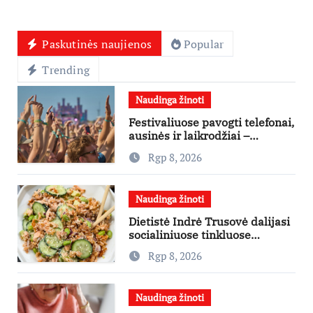
Paskutinės naujienos
Popular
Trending
Naudinga žinoti
Festivaliuose pavogti telefonai,
ausinės ir laikrodžiai –
ekspertai primena apie
Rgp 8, 2026
didžiausias finansines rizikas
Naudinga žinoti
Dietistė Indrė Trusovė dalijasi
socialiniuose tinkluose
išpopuliarėjusiu lašišos salotų
Rgp 8, 2026
receptu
Naudinga žinoti