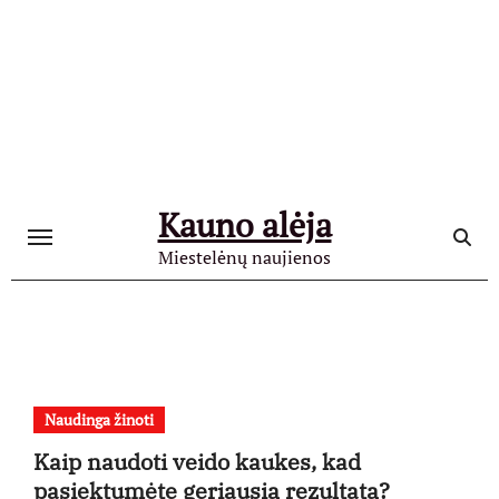
Skip
to
content
Kauno alėja
Miestelėnų naujienos
Naudinga žinoti
Kaip naudoti veido kaukes, kad
pasiektumėte geriausią rezultatą?