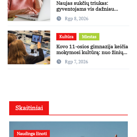
Naujas sukčių triukas:
gyventojams vis dažniau
skambina per „Viber“
Rgp 8, 2026
Kultūra
Miestas
Kovo 11-osios gimnazija keičia
mokymosi kultūrą: nuo žinių
kaupimo – prie jų supratimo ir
Rgp 7, 2026
taikymo
Skaitiniai
Naudinga žinoti