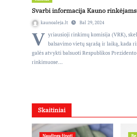
Svarbi informacija Kauno rinkėjams
kaunoaleja.lt
Bal 29, 2024
V
yriausioji rinkimų komisija (VRK), ske
balsavimo vietų sąrašą ir laiką, kada r
galės atvykti balsuoti Respublikos Prezidento
rinkimuose…
Skaitiniai
Naudinga žinoti
Be 