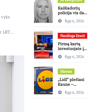
mitus
Kaišiadorių
policija vis dar
 vyks
ieško dingusios
Rgp 6, 2026
moters
per LRT…
Naudinga žinoti
Pirmą kartą
investuojate į
nekilnojamąjį
Rgp 6, 2026
turtą?
Ekspertas
pataria, kaip
Miestas
pasirinkti
būstą, kuris
„Lidl“ plečiasi
generuos grąžą
Kaune –
Rokeliuose
Rgp 6, 2026
atidaryta jau
20-oji
parduotuvė
mieste