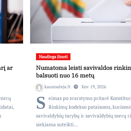
Naudinga žinoti
rį ar
Numatoma leisti savivaldos rinki
balsuoti nuo 16 metų
kaunoaleja.lt
Kov 19, 2026
S
 merų
eimas po svarstymo pritarė Konstituci
idatai,
Rinkimų kodekso pataisoms, kuriomi
s
savivaldybių tarybų ir savivaldybių merų 
siekiama suteikti…