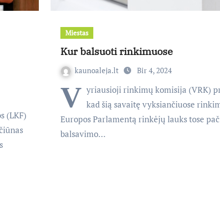
Miestas
Kur balsuoti rinkimuose
kaunoaleja.lt
Bir 4, 2024
V
yriausioji rinkimų komisija (VRK) p
kad šią savaitę vyksiančiuose rinki
os (LKF)
Europos Parlamentą rinkėjų lauks tose pač
čiūnas
balsavimo…
s