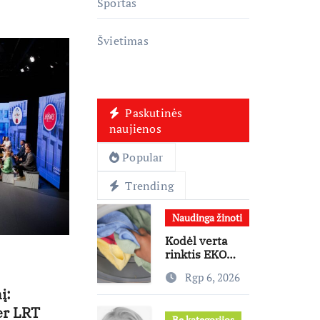
Sportas
Švietimas
Paskutinės
naujienos
Popular
Trending
Naudinga žinoti
Kodėl verta
rinktis EKO
programą?
Rgp 6, 2026
Ekspertai
į:
paneigia
dažniausius
er LRT
Be kategorijos