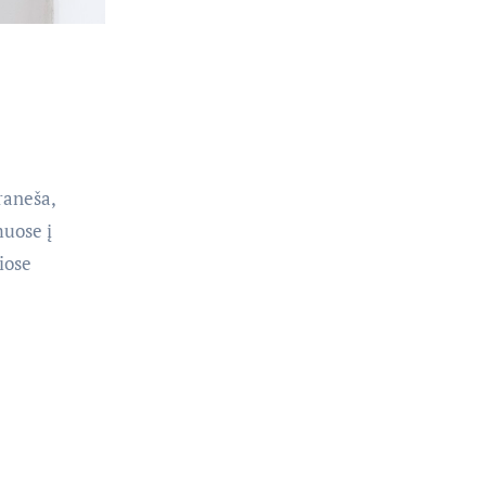
raneša,
muose į
iose