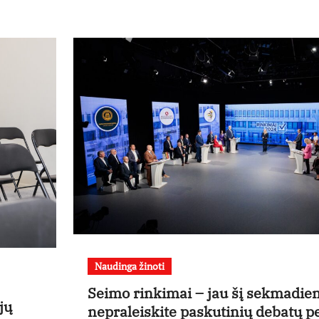
Naudinga žinoti
Seimo rinkimai – jau šį sekmadien
jų
nepraleiskite paskutinių debatų p