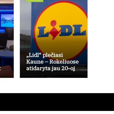
„Lidl“ plečiasi
Kaune – Rokeliuose
tą?
atidaryta jau 20-oji
,
parduotuvė mieste