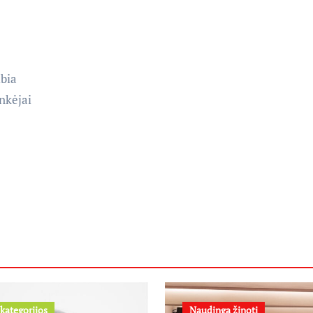
lbia
inkėjai
kategorijos
Naudinga žinoti