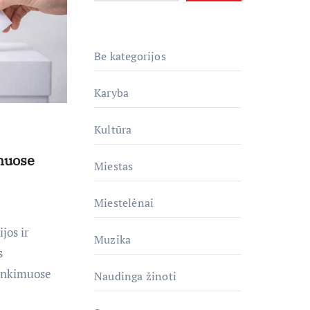
Be kategorijos
Karyba
Kultūra
muose
Miestas
Miestelėnai
jos ir
Muzika
s
rinkimuose
Naudinga žinoti