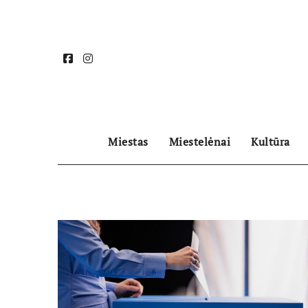
Skip
to
content
Miestas
Miestelėnai
Kultūra