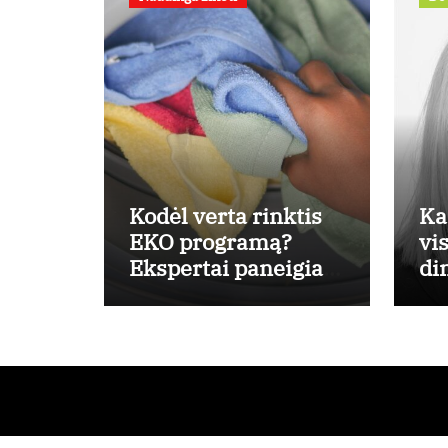
Kodėl verta rinktis
Ka
EKO programą?
vi
Ekspertai paneigia
di
dažniausius mitus