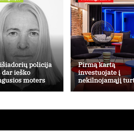
išiadorių policija
Pirmą kartą
s dar ieško
investuojate į
ngusios moters
nekilnojamąjį tur
Ekspertas pataria
kaip pasirinkti
būstą, kuris
generuos grąžą