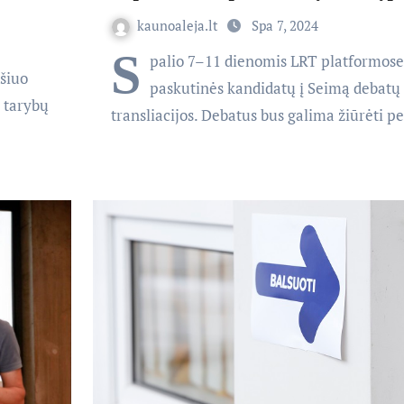
kaunoaleja.lt
Spa 7, 2024
S
palio 7–11 dienomis LRT platformose
šiuo
paskutinės kandidatų į Seimą debatų
 tarybų
transliacijos. Debatus bus galima žiūrėti 