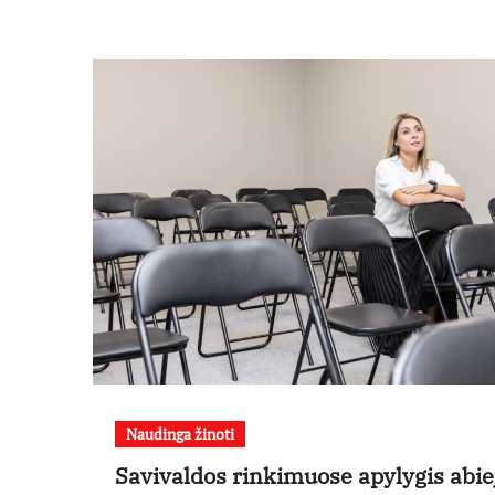
Naudinga žinoti
Savivaldos rinkimuose apylygis abie