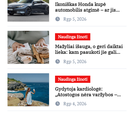
Ikoniškas Honda kupė
automobilis atgimė – ar jis
pateisins pirkėjų lūkesčius?
Rgp 5, 2026
Naudinga žinoti
Mažyliai išauga, o geri daiktai
lieka: kam paaukoti jie gali
būti aukso vertės?
Rgp 5, 2026
Naudinga žinoti
Gydytoja kardiologė:
„Atostogos nėra varžybos –
nereikia stengtis per vieną
Rgp 4, 2026
dieną pamatyti visų lankytinų
vietų“