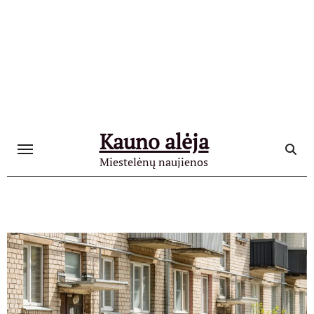
Skip
to
content
Kauno alėja
Miestelėnų naujienos