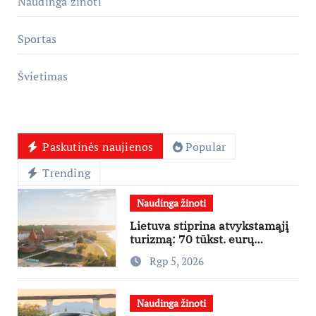
Naudinga žinoti
Sportas
Švietimas
Paskutinės naujienos
Popular
Trending
Naudinga žinoti
Lietuva stiprina atvykstamąjį
turizmą: 70 tūkst. eurų
investicijų užsienio turistams
Rgp 5, 2026
pritraukti
Naudinga žinoti