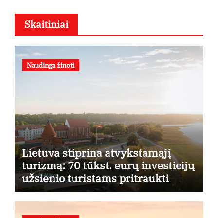
Skaitiniai
Naudinga žinoti
Lietuva stiprina atvykstamąjį
turizmą: 70 tūkst. eurų investicijų
užsienio turistams pritraukti