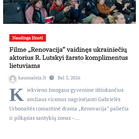
Naudinga žinoti
Filme „Renovacija” vaidinęs ukrainiečių
aktorius R. Lutskyi žarsto komplimentus
lietuviams
kaunoaleja.lt
Bal 3, 2026
K
iekvieno žmogaus gyvenime ištinkančius
amžiaus virsmus nagrinėjanti Gabrielės
Urbonaitės romantinė drama „Renovacija” paliečia
ir pilkąsias santykių zonas –…