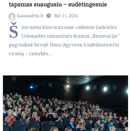
tapsmas suaugusiu – sudėtingesnis
kaunoaleja.lt
Bal 11, 2026
Š
iuo metu kino teatruose rodomos Gabrielės
Urbonaitės romantinės dramos „Renovacija”
pagrindinė herojė Ilona išgyvena trisdešimtmečio
virsmą – ramybės…