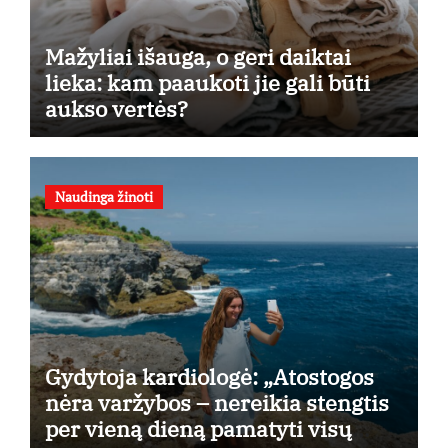
Mažyliai išauga, o geri daiktai
lieka: kam paaukoti jie gali būti
aukso vertės?
Naudinga žinoti
Gydytoja kardiologė: „Atostogos
nėra varžybos – nereikia stengtis
per vieną dieną pamatyti visų