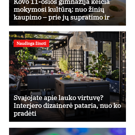
Kovo 11-osios gimnazija keičia
mokymosi kultūrą: nuo žinių
kaupimo – prie jų supratimo ir
taikymo
Naudinga žinoti
Svajojate apie lauko virtuvę?
Interjero dizainerė pataria, nuo ko
pradėti