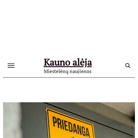
Skip
to
content
Kauno alėja
Miestelėnų naujienos