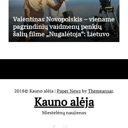
Valentinas Novopolskis – viename
pagrindinių vaidmenų penkių
šalių filme „Nugalėtoja“: Lietuvos
kino teatruose – nuo rugpjūčio 7-
osios
2018© Kauno alėja
|
Paper News
by
Themeansar
.
Kauno alėja
Miestelėnų naujienos