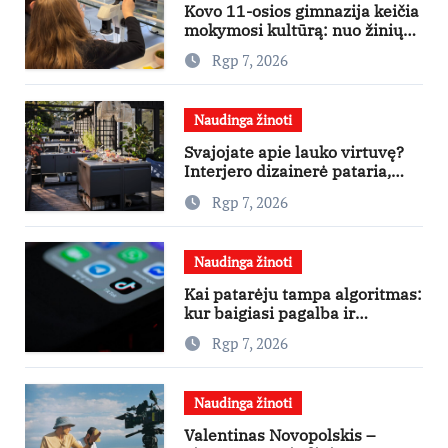
Kovo 11-osios gimnazija keičia
mokymosi kultūrą: nuo žinių
kaupimo – prie jų supratimo ir
Rgp 7, 2026
taikymo
Naudinga žinoti
Svajojate apie lauko virtuvę?
Interjero dizainerė pataria,
nuo ko pradėti
Rgp 7, 2026
Naudinga žinoti
Kai patarėju tampa algoritmas:
kur baigiasi pagalba ir
prasideda reklama?
Rgp 7, 2026
Naudinga žinoti
Valentinas Novopolskis –