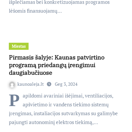
išplečiamas bei konkretizuojamas programos
lėšomis finansuojamų…
Miestas
Pirmasis šalyje: Kaunas patvirtino
programą priedangų įrengimui
daugiabučiuose
kaunoaleja.lt
Geg 3, 2024
P
apildomi avariniai išėjimai, ventiliacijos,
apšvietimo ir vandens tiekimo sistemų
įrengimas, instaliacijos sutvarkymas su galimybe
pajungti autonominį elektros tiekimą,…