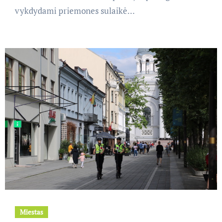
vykdydami priemones sulaikė…
Miestas