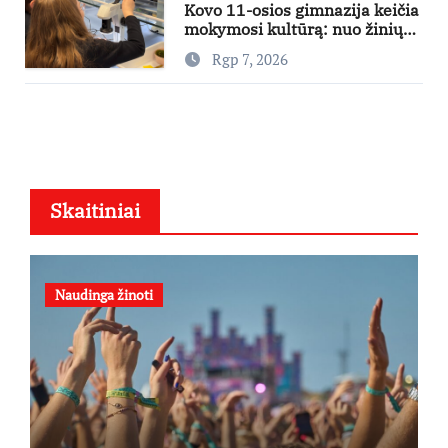
Kovo 11-osios gimnazija keičia
mokymosi kultūrą: nuo žinių
kaupimo – prie jų supratimo ir
Rgp 7, 2026
taikymo
Skaitiniai
Naudinga žinoti