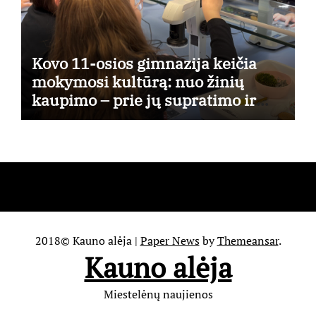
Kovo 11-osios gimnazija keičia
mokymosi kultūrą: nuo žinių
kaupimo – prie jų supratimo ir
taikymo
2018© Kauno alėja
|
Paper News
by
Themeansar
.
Kauno alėja
Miestelėnų naujienos