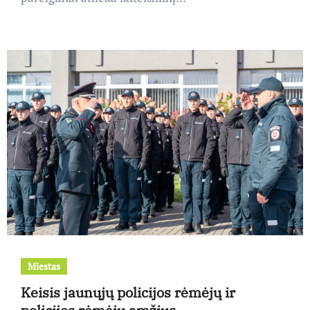
Miestas
Keisis jaunųjų policijos rėmėjų ir