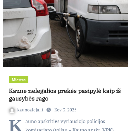
Miestas
Kaune nelegalios prekės pasipylė kaip iš
gausybės rago
kaunoaleja.lt
Kov 3, 2025
K
auno apskrities vyriausiojo policijos
komisariato (toliau – Kauno apskr. VPK)