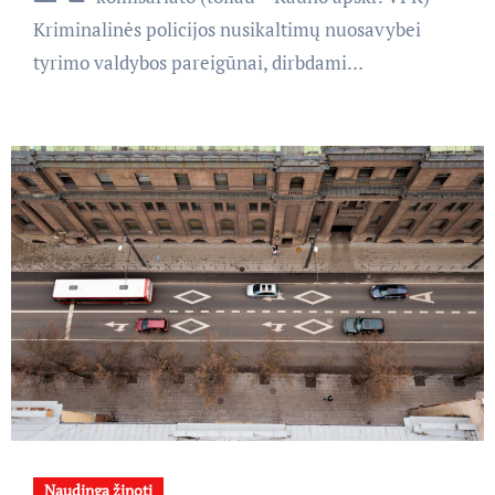
Kriminalinės policijos nusikaltimų nuosavybei
tyrimo valdybos pareigūnai, dirbdami…
Naudinga žinoti