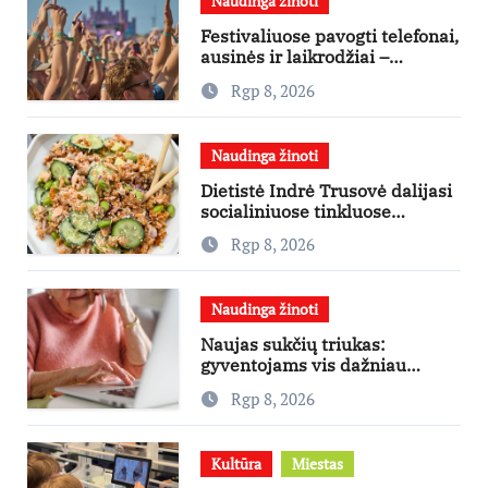
Naudinga žinoti
Festivaliuose pavogti telefonai,
ausinės ir laikrodžiai –
ekspertai primena apie
Rgp 8, 2026
didžiausias finansines rizikas
Naudinga žinoti
Dietistė Indrė Trusovė dalijasi
socialiniuose tinkluose
išpopuliarėjusiu lašišos salotų
Rgp 8, 2026
receptu
Naudinga žinoti
Naujas sukčių triukas:
gyventojams vis dažniau
skambina per „Viber“
Rgp 8, 2026
Kultūra
Miestas