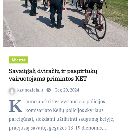
Miestas
Savaitgalį dviračių ir paspirtukų
vairuotojams primintos KET
kaunoaleja.lt
Geg 20, 2024
K
auno apskrities vyriausiojo policijos
komisariato Kelių policijos skyriaus
pareigūnai, siekdami užtikrinti saugumą kelyje,
praėjusią savaitę, gegužės 13-19 dienomis,…