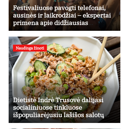
Festivaliuose pavogti telefonai,
ausinės ir laikrodžiai – ekspertai
primena apie didžiausias
finansines rizikas
Naudinga žinoti
Dietistė Indrė Trusovė dalijasi
socialiniuose tinkluose
išpopuliarėjusiu lašišos salotų
receptu