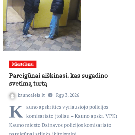
Miestelėnai
Pareigūnai aiškinasi, kas sugadino
svetimą turtą
kaunoaleja.lt
Rgp 3, 2026
K
auno apskrities vyriausiojo policijos
komisariato (toliau – Kauno apskr. VPK)
Kauno miesto Dainavos policijos komisariato
pareigūnai atlieka ikiteisminį…