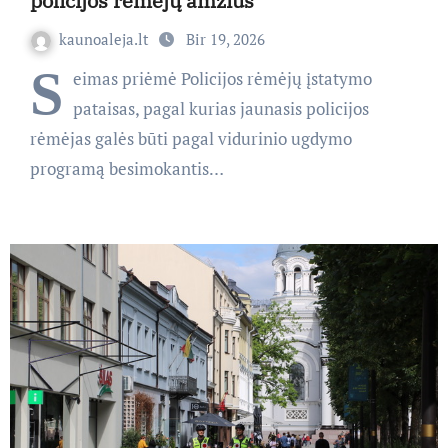
policijos rėmėjų amžius
kaunoaleja.lt
Bir 19, 2026
S
eimas priėmė Policijos rėmėjų įstatymo
pataisas, pagal kurias jaunasis policijos
rėmėjas galės būti pagal vidurinio ugdymo
programą besimokantis…