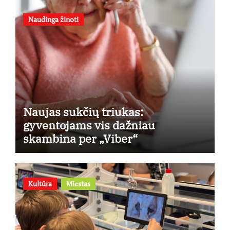
Naudinga žinoti
Naujas sukčių triukas:
gyventojams vis dažniau
skambina per „Viber“
Kultūra
Miestas