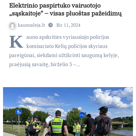
Elektrinio paspirtuko vairuotojo
„sąskaitoje“ – visas pluoštas pažeidimų
kaunoaleja.lt
Bir 11, 2024
K
auno apskrities vyriausiojo policijos
komisariato Kelių policijos skyriaus
pareigūnai, siekdami užtikrinti saugumą kelyje,
praėjusią savaitę, birželio 3 –…