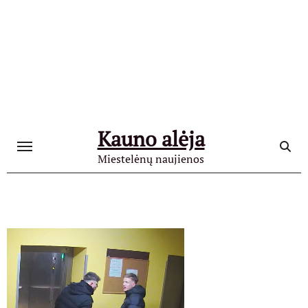
Skip
to
content
Kauno alėja
Miestelėnų naujienos