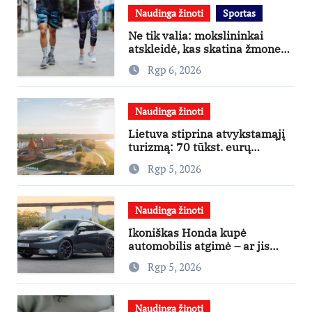
Naudinga žinoti
Sportas
Ne tik valia: mokslininkai
atskleidė, kas skatina žmones
daugiau judėti
Rgp 6, 2026
Naudinga žinoti
Lietuva stiprina atvykstamąjį
turizmą: 70 tūkst. eurų
investicijų užsienio turistams
Rgp 5, 2026
pritraukti
Naudinga žinoti
Ikoniškas Honda kupė
automobilis atgimė – ar jis
pateisins pirkėjų lūkesčius?
Rgp 5, 2026
Naudinga žinoti