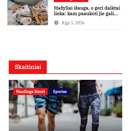
Mažyliai išauga, o geri daiktai
lieka: kam paaukoti jie gali
būti aukso vertės?
Rgp 5, 2026
Skaitiniai
Naudinga žinoti
Sportas