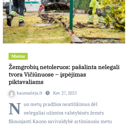
Miestas
Žemgrobių netoleruos: pašalinta nelegali
tvora Vičiūnuose – įspėjimas
piktavaliams
kaunoaleja.lt
Kov 27, 2025
N
uo metų pradžios neatitikimus dėl
nelegaliai užimtos valstybinės žemės
fiksuojanti Kauno savivaldybė artimiausiu metu