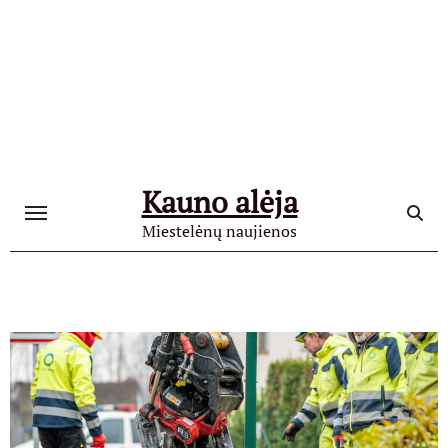
Skip
to
content
Kauno alėja
Miestelėnų naujienos