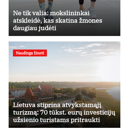
Ne tik valia: mokslininkai
atskleidė, kas skatina žmones
daugiau judėti
Naudinga žinoti
Lietuva stiprina atvykstamąjį
turizmą: 70 tūkst. eurų investicijų
užsienio turistams pritraukti