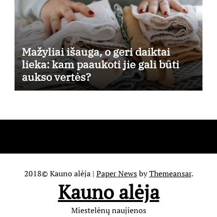
Mažyliai išauga, o geri daiktai
lieka: kam paaukoti jie gali būti
aukso vertės?
2018© Kauno alėja
|
Paper News
by
Themeansar
.
Kauno alėja
Miestelėnų naujienos