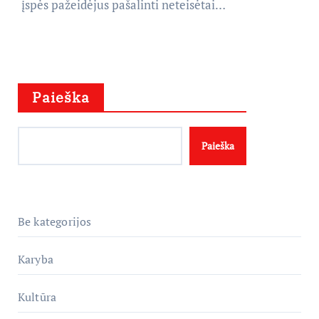
įspės pažeidėjus pašalinti neteisėtai…
Paieška
Paieška
Be kategorijos
Karyba
Kultūra