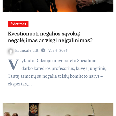
Švietimas
Kvestionuoti negalios sąvoką:
negalėjimas ar visgi neįgalinimas?
kaunoaleja.lt
Vas 6, 2026
V
ytauto Didžiojo universiteto Socialinio
darbo katedros profesorius, buvęs Jungtinių
Tautų asmenų su negalia teisių komiteto narys –
ekspertas,…