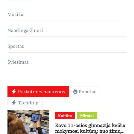
Muzika
Naudinga žinoti
Sportas
Švietimas
Paskutinės naujienos
Popular
Trending
Kultūra
Miestas
Kovo 11-osios gimnazija keičia
mokymosi kultūrą: nuo žinių