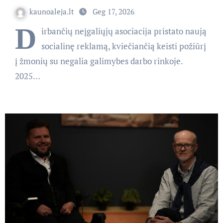
kaunoaleja.lt
Geg 17, 2026
D
irbančių neįgaliųjų asociacija pristato naują
socialinę reklamą, kviečiančią keisti požiūrį
į žmonių su negalia galimybes darbo rinkoje.
2025…