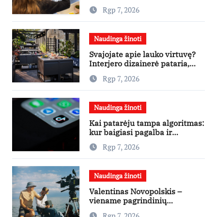
kaupimo – prie jų supratimo ir
Rgp 7, 2026
taikymo
Naudinga žinoti
Svajojate apie lauko virtuvę?
Interjero dizainerė pataria,
nuo ko pradėti
Rgp 7, 2026
Naudinga žinoti
Kai patarėju tampa algoritmas:
kur baigiasi pagalba ir
prasideda reklama?
Rgp 7, 2026
Naudinga žinoti
Valentinas Novopolskis –
viename pagrindinių
vaidmenų penkių šalių filme
Rgp 7, 2026