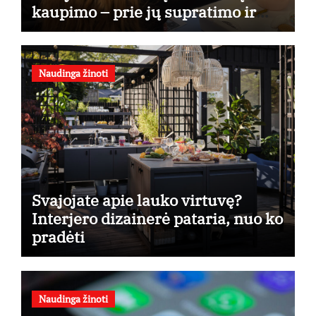
kaupimo – prie jų supratimo ir
taikymo
Naudinga žinoti
Svajojate apie lauko virtuvę?
Interjero dizainerė pataria, nuo ko
pradėti
Naudinga žinoti