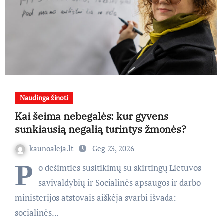
Naudinga žinoti
Kai šeima nebegalės: kur gyvens
sunkiausią negalią turintys žmonės?
kaunoaleja.lt
Geg 23, 2026
P
o dešimties susitikimų su skirtingų Lietuvos
savivaldybių ir Socialinės apsaugos ir darbo
ministerijos atstovais aiškėja svarbi išvada:
socialinės…