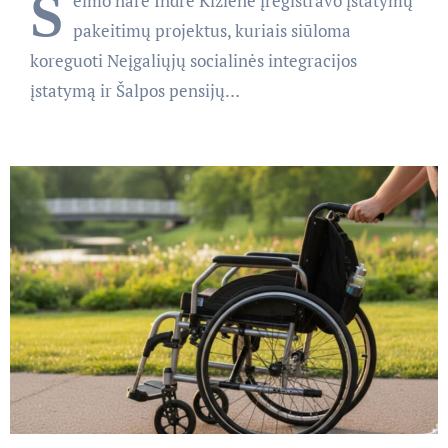
S
eimo narė Indrė Kižienė įregistravo įstatymų
pakeitimų projektus, kuriais siūloma
koreguoti Neįgaliųjų socialinės integracijos
įstatymą ir Šalpos pensijų…