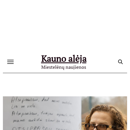
Skip
to
content
Kauno alėja
Miestelėnų naujienos