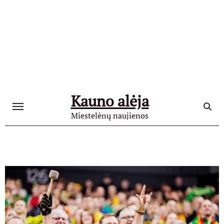
Skip
to
content
Kauno alėja
Miestelėnų naujienos