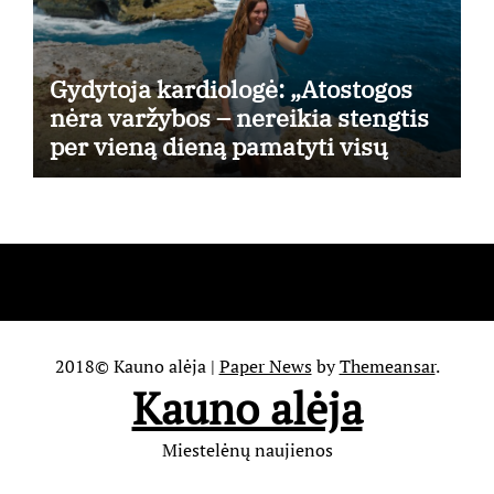
Gydytoja kardiologė: „Atostogos
nėra varžybos – nereikia stengtis
per vieną dieną pamatyti visų
lankytinų vietų“
2018© Kauno alėja
|
Paper News
by
Themeansar
.
Kauno alėja
Miestelėnų naujienos