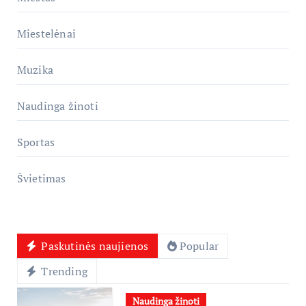
Miestelėnai
Muzika
Naudinga žinoti
Sportas
Švietimas
Paskutinės naujienos
Popular
Trending
Naudinga žinoti