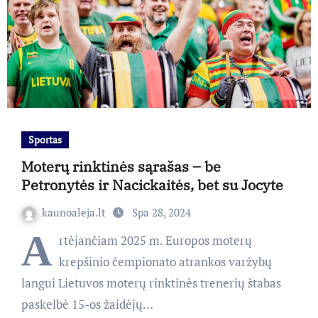
Sportas
Moterų rinktinės sąrašas – be
Petronytės ir Nacickaitės, bet su Jocyte
kaunoaleja.lt
Spa 28, 2024
A
rtėjančiam 2025 m. Europos moterų
krepšinio čempionato atrankos varžybų
langui Lietuvos moterų rinktinės trenerių štabas
paskelbė 15-os žaidėjų…