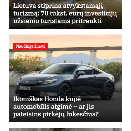
Lietuva stiprina atvykstamąjį
turizmą: 70 tūkst. eurų investicijų
užsienio turistams pritraukti
Naudinga žinoti
Ikoniškas Honda kupė
automobilis atgimė – ar jis
pateisins pirkėjų lūkesčius?