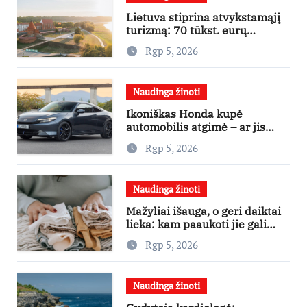
Lietuva stiprina atvykstamąjį
turizmą: 70 tūkst. eurų
investicijų užsienio turistams
Rgp 5, 2026
pritraukti
Naudinga žinoti
Ikoniškas Honda kupė
automobilis atgimė – ar jis
pateisins pirkėjų lūkesčius?
Rgp 5, 2026
Naudinga žinoti
Mažyliai išauga, o geri daiktai
lieka: kam paaukoti jie gali
būti aukso vertės?
Rgp 5, 2026
Naudinga žinoti