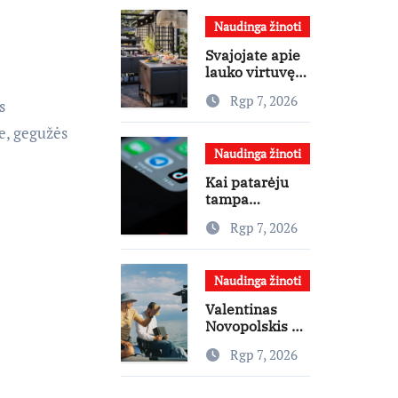
žinių kaupimo
Naudinga žinoti
– prie jų
supratimo ir
Svajojate apie
taikymo
lauko virtuvę?
Interjero
Rgp 7, 2026
s
dizainerė
pataria, nuo ko
e, gegužės
pradėti
Naudinga žinoti
Kai patarėju
tampa
algoritmas: kur
Rgp 7, 2026
baigiasi
pagalba ir
prasideda
Naudinga žinoti
reklama?
Valentinas
Novopolskis –
viename
Rgp 7, 2026
pagrindinių
vaidmenų
penkių šalių