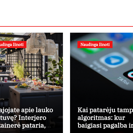
udinga žinoti
Naudinga žinoti
ajojate apie lauko
Kai patarėju tam
rtuvę? Interjero
algoritmas: kur
zainerė pataria,
baigiasi pagalba i
o ko pradėti
prasideda reklam