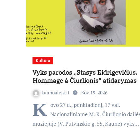
Kultūra
Vyks parodos „Stasys Eidrigevičius.
Hommage à Čiurlionis“ atidarymas
kaunoaleja.lt
Kov 19, 2026
K
ovo 27 d., penktadienį, 17 val.
Nacionaliniame M. K. Čiurlionio dailė
muziejuje (V. Putvinskio g. 55, Kaune) vyks…