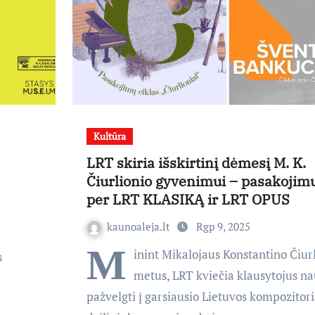
Kultūra
LRT skiria išskirtinį dėmesį M. K.
Čiurlionio gyvenimui – pasakojimų
per LRT KLASIKĄ ir LRT OPUS
kaunoaleja.lt
Rgp 9, 2025
M
inint Mikalojaus Konstantino Čiur
s
metus, LRT kviečia klausytojus na
pažvelgti į garsiausio Lietuvos kompozitori