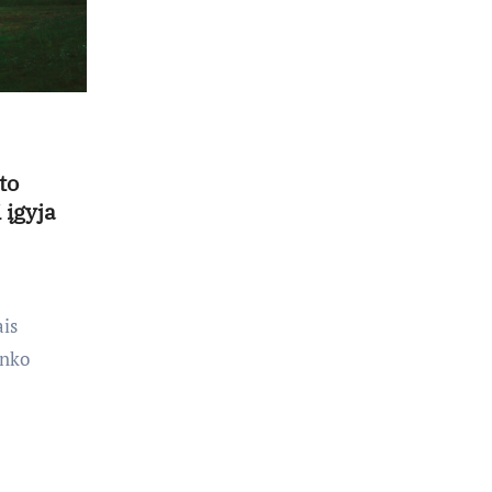
to
 įgyja
ais
inko