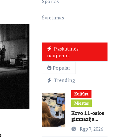
Sportas
Švietimas
Paskutinės
naujienos
Popular
Trending
Kultūra
Miestas
Kovo 11-osios
gimnazija
keičia
Rgp 7, 2026
mokymosi
o
kultūrą: nuo