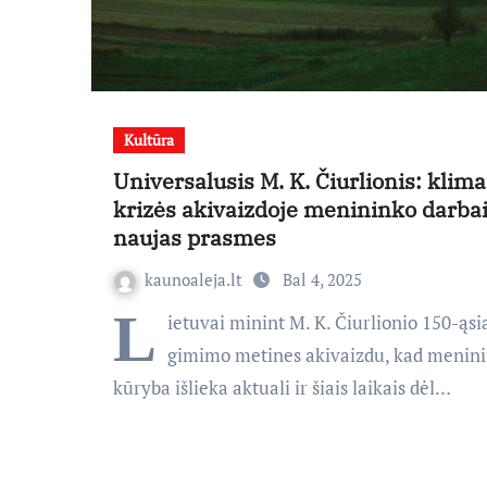
Kultūra
Universalusis M. K. Čiurlionis: klima
krizės akivaizdoje menininko darbai
naujas prasmes
kaunoaleja.lt
Bal 4, 2025
L
ietuvai minint M. K. Čiurlionio 150-ąsi
gimimo metines akivaizdu, kad menin
kūryba išlieka aktuali ir šiais laikais dėl…