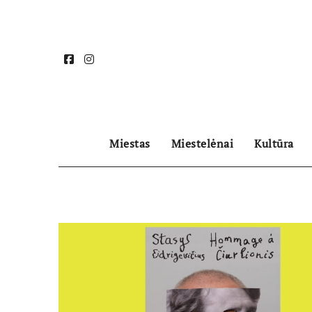
Skip
to
content
Miestas
Miestelėnai
Kultūra