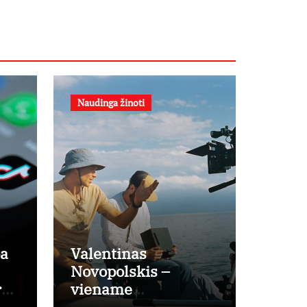
Naudinga žinoti
pa
Valentinas
Novopolskis –
r
viename
a?
pagrindinių