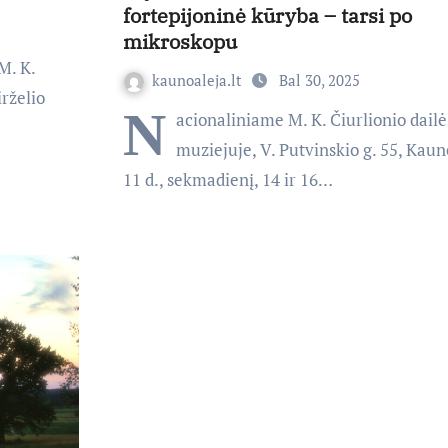
fortepijoninė kūryba – tarsi po
mikroskopu
M. K.
kaunoaleja.lt
Bal 30, 2025
irželio
N
acionaliniame M. K. Čiurlionio dailė
muziejuje, V. Putvinskio g. 55, Kaun
11 d., sekmadienį, 14 ir 16…