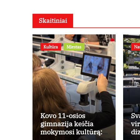
Skaitiniai
Kultūra
Miestas
Na
Kovo 11-osios
Sv
gimnazija keičia
vi
mokymosi kultūrą:
di
nuo žinių kaupimo –
nu