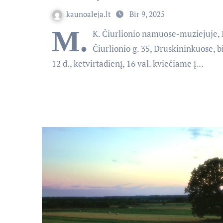
kaunoaleja.lt
Bir 9, 2025
M.
K. Čiurlionio namuose-muziejuje, 
Čiurlionio g. 35, Druskininkuose, b
12 d., ketvirtadienį, 16 val. kviečiame į…