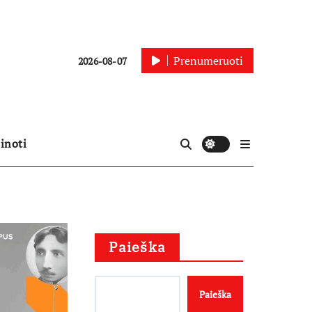
Prenumeruoti
2026-08-07
inoti
Paieška
Paieška