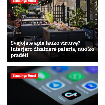
Naudinga žinoti
Svajojate apie lauko virtuvę?
Interjero dizainerė pataria, nuo ko
pradėti
Naudinga žinoti