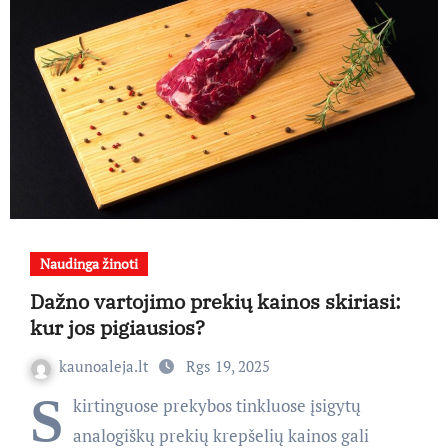
Naudinga žinoti
Dažno vartojimo prekių kainos skiriasi:
kur jos pigiausios?
kaunoaleja.lt
Rgs 19, 2025
S
kirtinguose prekybos tinkluose įsigytų
analogiškų prekių krepšelių kainos gali