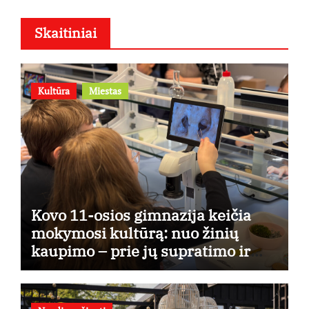
Skaitiniai
Kultūra
Miestas
Kovo 11-osios gimnazija keičia
mokymosi kultūrą: nuo žinių
kaupimo – prie jų supratimo ir
taikymo