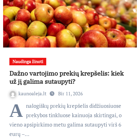
Naudinga žinoti
Dažno vartojimo prekių krepšelis: kiek
už jį galima sutaupyti?
kaunoaleja.lt
Bir 11, 2026
A
nalogiškų prekių krepšelis didžiuosiuose
prekybos tinkluose kainuoja skirtingai, o
vieno apsipirkimo metu galima sutaupyti virš 6
eurų –…