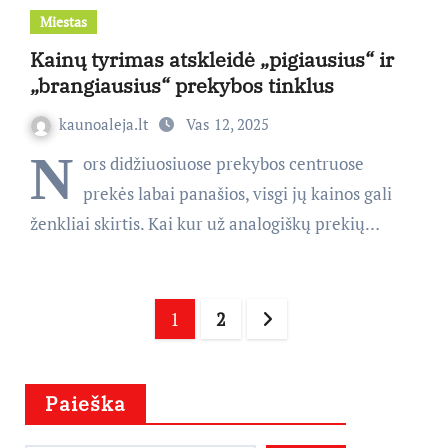
Miestas
Kainų tyrimas atskleidė „pigiausius“ ir
„brangiausius“ prekybos tinklus
kaunoaleja.lt
Vas 12, 2025
N
ors didžiuosiuose prekybos centruose
prekės labai panašios, visgi jų kainos gali
ženkliai skirtis. Kai kur už analogiškų prekių…
Įrašų
1
2
puslapiavimas
Paieška