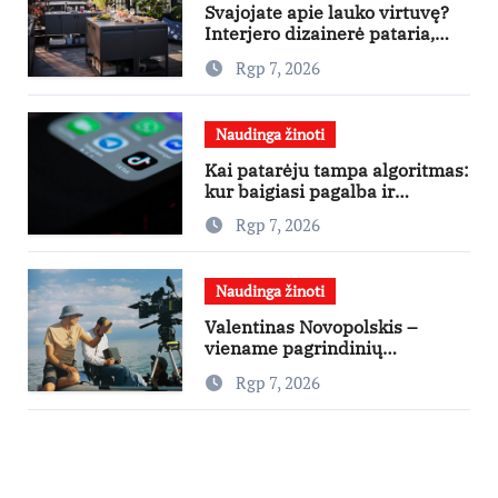
Svajojate apie lauko virtuvę?
Interjero dizainerė pataria,
nuo ko pradėti
Rgp 7, 2026
Naudinga žinoti
Kai patarėju tampa algoritmas:
kur baigiasi pagalba ir
prasideda reklama?
Rgp 7, 2026
Naudinga žinoti
Valentinas Novopolskis –
viename pagrindinių
vaidmenų penkių šalių filme
Rgp 7, 2026
„Nugalėtoja“: Lietuvos kino
teatruose – nuo rugpjūčio 7-
osios