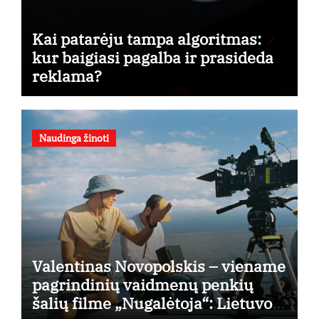
Kai patarėju tampa algoritmas:
kur baigiasi pagalba ir prasideda
reklama?
Naudinga žinoti
Valentinas Novopolskis – viename
pagrindinių vaidmenų penkių
šalių filme „Nugalėtoja“: Lietuvos