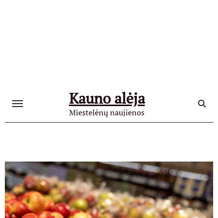
Skip
to
content
Kauno alėja
Miestelėnų naujienos