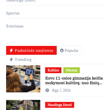
Sportas
Švietimas
Paskutinės naujienos
Popular
Trending
Kultūra
Miestas
Kovo 11-osios gimnazija keičia
mokymosi kultūrą: nuo žinių
kaupimo – prie jų supratimo ir
Rgp 7, 2026
taikymo
Naudinga žinoti