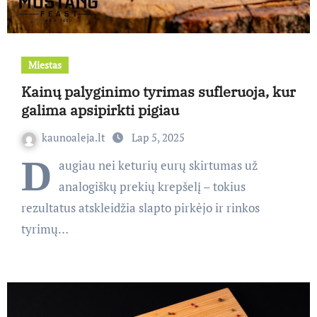
Miestas
Kainų palyginimo tyrimas sufleruoja, kur
galima apsipirkti pigiau
kaunoaleja.lt
Lap 5, 2025
D
augiau nei keturių eurų skirtumas už
analogiškų prekių krepšelį – tokius
rezultatus atskleidžia slapto pirkėjo ir rinkos
tyrimų…