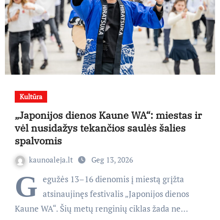
Kultūra
„Japonijos dienos Kaune WA“: miestas ir
vėl nusidažys tekančios saulės šalies
spalvomis
kaunoaleja.lt
Geg 13, 2026
G
egužės 13–16 dienomis į miestą grįžta
atsinaujinęs festivalis „Japonijos dienos
Kaune WA“. Šių metų renginių ciklas žada ne…