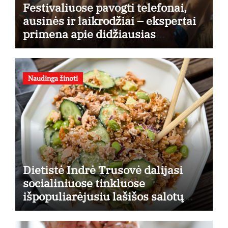
Festivaliuose pavogti telefonai,
ausinės ir laikrodžiai – ekspertai
primena apie didžiausias
finansines rizikas
Naudinga žinoti
Dietistė Indrė Trusovė dalijasi
socialiniuose tinkluose
išpopuliarėjusiu lašišos salotų
receptu