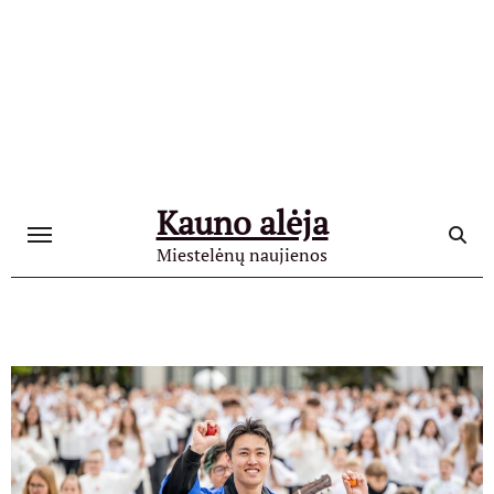
Skip
to
content
Kauno alėja
Miestelėnų naujienos