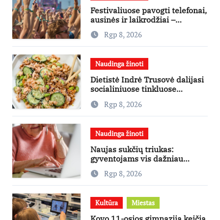
Festivaliuose pavogti telefonai,
ausinės ir laikrodžiai –
ekspertai primena apie
Rgp 8, 2026
didžiausias finansines rizikas
Naudinga žinoti
Dietistė Indrė Trusovė dalijasi
socialiniuose tinkluose
išpopuliarėjusiu lašišos salotų
Rgp 8, 2026
receptu
Naudinga žinoti
Naujas sukčių triukas:
gyventojams vis dažniau
skambina per „Viber“
Rgp 8, 2026
Kultūra
Miestas
Kovo 11-osios gimnazija keičia