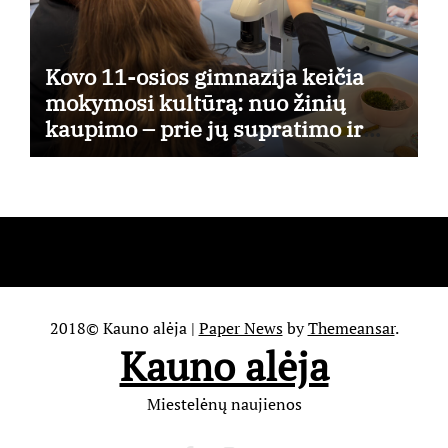
Kovo 11-osios gimnazija keičia
mokymosi kultūrą: nuo žinių
kaupimo – prie jų supratimo ir
taikymo
2018© Kauno alėja
|
Paper News
by
Themeansar
.
Kauno alėja
Miestelėnų naujienos