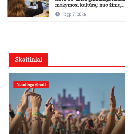
mokymosi kultūrą: nuo žinių
kaupimo – prie jų supratimo ir
Rgp 7, 2026
taikymo
Skaitiniai
Naudinga žinoti