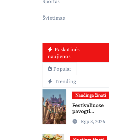
Sportas
Švietimas
Paskutinės
naujienos
Popular
Trending
Naudinga žinoti
Festivaliuose
pavogti
telefonai,
Rgp 8, 2026
ausinės ir
laikrodžiai –
ekspertai
Naudinga žinoti