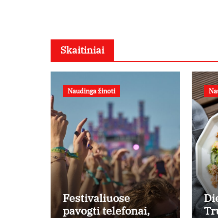
Skaitiniai
Naudinga žinoti
Na
Festivaliuose
Di
pavogti telefonai,
Tr