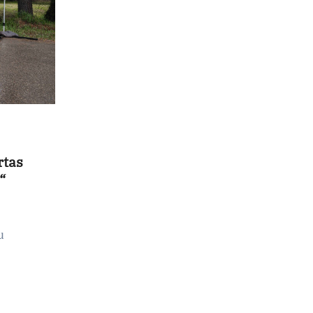
rtas
“
u