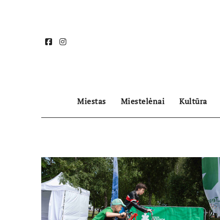
Skip
to
content
Miestas
Miestelėnai
Kultūra