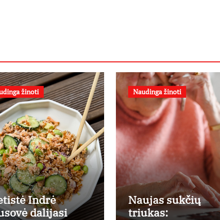
udinga žinoti
Naudinga žinoti
etistė Indrė
Naujas sukčių
usovė dalijasi
triukas: