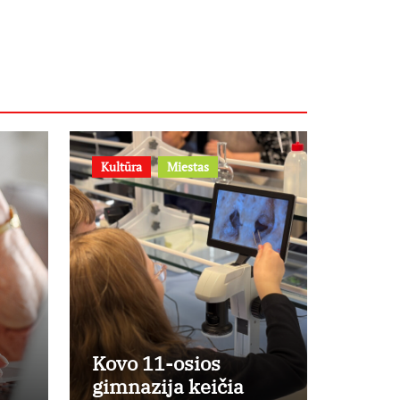
– prie jų
supratimo ir
taikymo
Kultūra
Miestas
Kovo 11-osios
gimnazija keičia