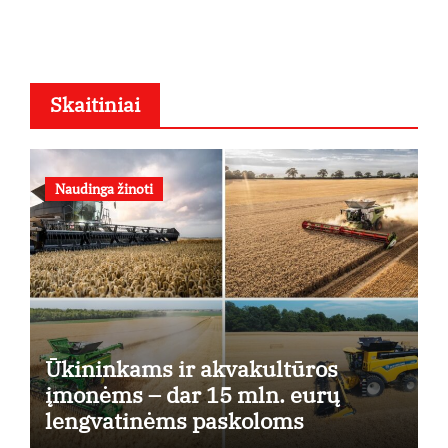
Skaitiniai
Naudinga žinoti
Ūkininkams ir akvakultūros
įmonėms – dar 15 mln. eurų
lengvatinėms paskoloms