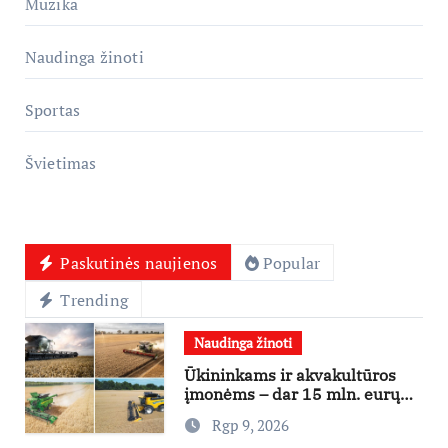
Muzika
Naudinga žinoti
Sportas
Švietimas
Paskutinės naujienos
Popular
Trending
Naudinga žinoti
Ūkininkams ir akvakultūros
įmonėms – dar 15 mln. eurų
lengvatinėms paskoloms
Rgp 9, 2026