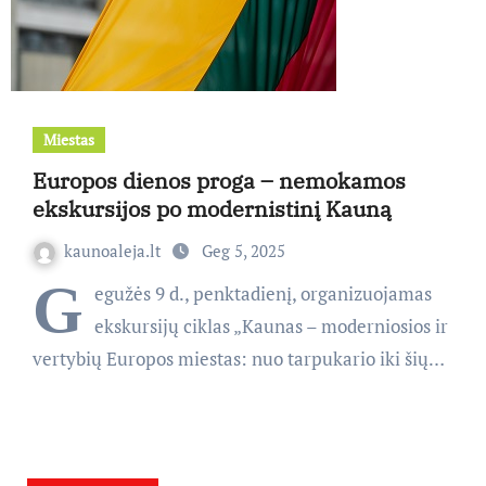
Miestas
Europos dienos proga – nemokamos
ekskursijos po modernistinį Kauną
kaunoaleja.lt
Geg 5, 2025
G
egužės 9 d., penktadienį, organizuojamas
ekskursijų ciklas „Kaunas – moderniosios ir
vertybių Europos miestas: nuo tarpukario iki šių…