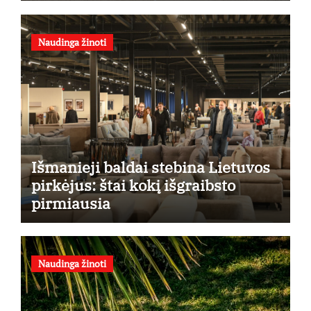
Naudinga žinoti
Išmanieji baldai stebina Lietuvos
pirkėjus: štai kokį išgraibsto
pirmiausia
Naudinga žinoti