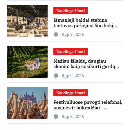
Naudinga žinoti
Išmanieji baldai stebina
Lietuvos pirkėjus: štai kokį
išgraibsto pirmiausia
Rgp 9, 2026
Naudinga žinoti
Mažiau išlaidų, daugiau
skonio: kaip susikurti gardų
pikniką iš vos kelių produktų
Rgp 9, 2026
Naudinga žinoti
Festivaliuose pavogti telefonai,
ausinės ir laikrodžiai –
ekspertai primena apie
Rgp 8, 2026
didžiausias finansines rizikas