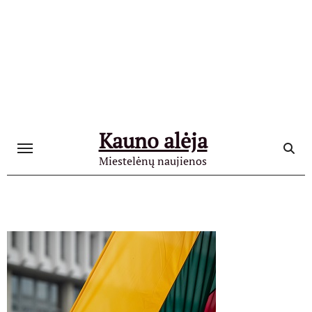
Skip
to
content
Kauno alėja
Miestelėnų naujienos