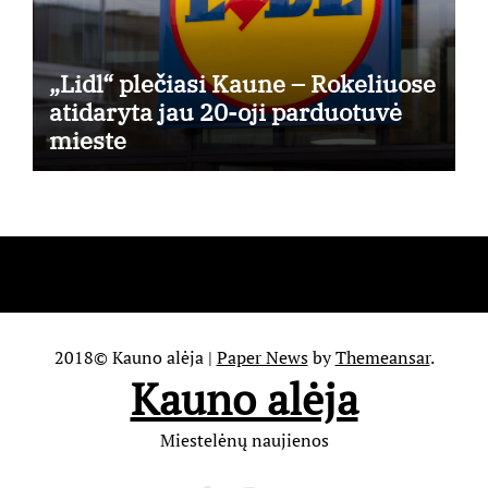
„Lidl“ plečiasi Kaune – Rokeliuose
atidaryta jau 20-oji parduotuvė
mieste
2018© Kauno alėja
|
Paper News
by
Themeansar
.
Kauno alėja
Miestelėnų naujienos