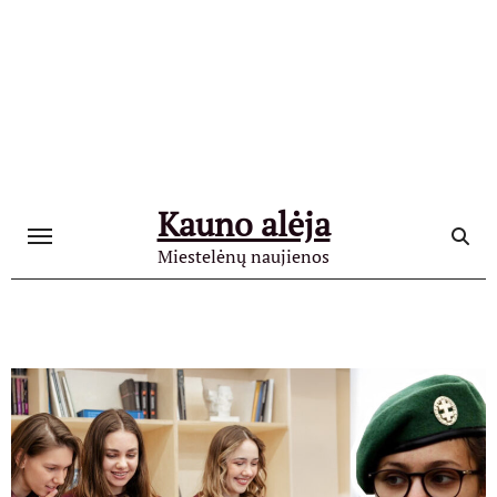
Skip
to
content
Kauno alėja
Miestelėnų naujienos