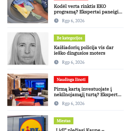
Kodėl verta rinktis EKO
programą? Ekspertai paneigia
dažniausius mitus
Rgp 6, 2026
Be kategorijos
Kaišiadorių policija vis dar
ieško dingusios moters
Rgp 6, 2026
Naudinga žinoti
Pirmą kartą investuojate į
nekilnojamąjį turtą? Ekspertas
pataria, kaip pasirinkti būstą,
Rgp 6, 2026
kuris generuos grąžą
Miestas
„Lidl“ plečiasi Kaune –