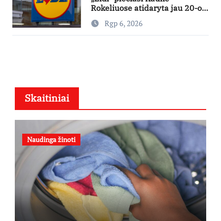
Rokeliuose atidaryta jau 20-oji
parduotuvė mieste
Rgp 6, 2026
Skaitiniai
Naudinga žinoti