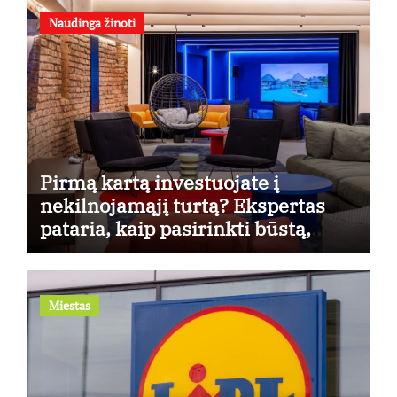
Naudinga žinoti
Pirmą kartą investuojate į
nekilnojamąjį turtą? Ekspertas
pataria, kaip pasirinkti būstą,
kuris generuos grąžą
Miestas