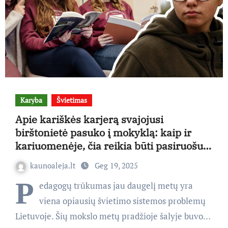
Karyba
Švietimas
Apie kariškės karjerą svajojusi
birštonietė pasuko į mokyklą: kaip ir
kariuomenėje, čia reikia būti pasiruošus
viskam
kaunoaleja.lt
Geg 19, 2025
P
edagogų trūkumas jau daugelį metų yra
viena opiausių švietimo sistemos problemų
Lietuvoje. Šių mokslo metų pradžioje šalyje buvo…