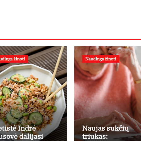
udinga žinoti
Naudinga žinoti
etistė Indrė
Naujas sukčių
usovė dalijasi
triukas: