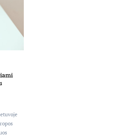
riami
u
ietuvoje
uropos
juos