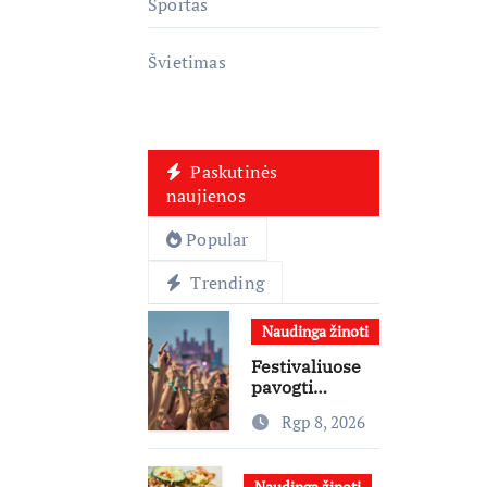
Sportas
Švietimas
Paskutinės
naujienos
Popular
Trending
Naudinga žinoti
Festivaliuose
pavogti
telefonai,
Rgp 8, 2026
ausinės ir
laikrodžiai –
ekspertai
Naudinga žinoti