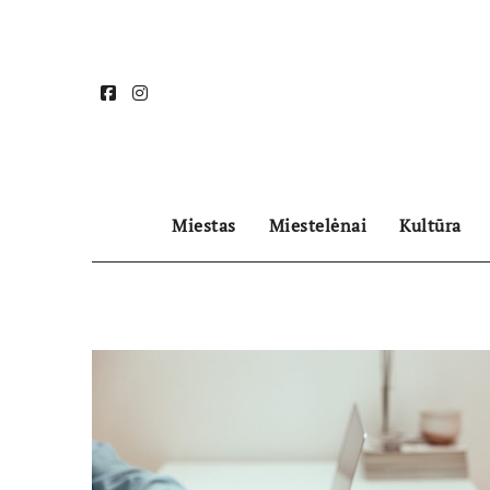
Skip
to
content
Miestas
Miestelėnai
Kultūra