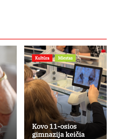
– prie jų
supratimo ir
taikymo
Kultūra
Miestas
Kovo 11-osios
gimnazija keičia