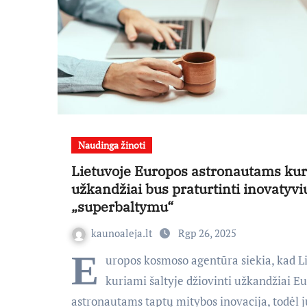
Naudinga žinoti
Lietuvoje Europos astronautams ku
užkandžiai bus praturtinti inovatyvi
„superbaltymu“
kaunoaleja.lt
Rgp 26, 2025
E
uropos kosmoso agentūra siekia, kad L
kuriami šaltyje džiovinti užkandžiai E
astronautams taptų mitybos inovacija, todėl 