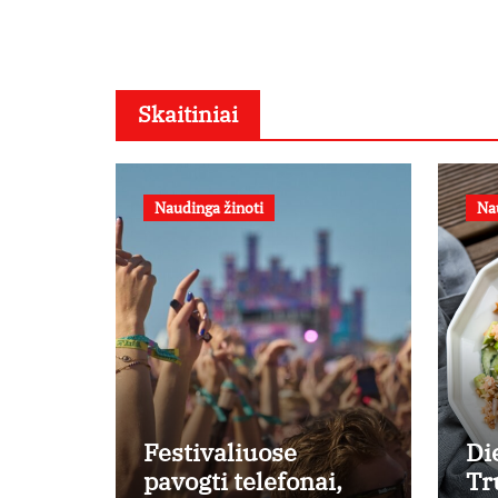
Skaitiniai
Naudinga žinoti
Na
Festivaliuose
Di
pavogti telefonai,
Tr