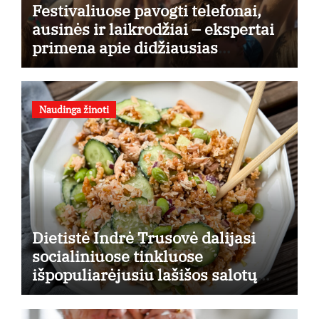
Festivaliuose pavogti telefonai,
ausinės ir laikrodžiai – ekspertai
primena apie didžiausias
finansines rizikas
Naudinga žinoti
Dietistė Indrė Trusovė dalijasi
socialiniuose tinkluose
išpopuliarėjusiu lašišos salotų
receptu