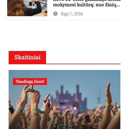
mokymosi kultūrą: nuo žinių
kaupimo – prie jų supratimo ir
Rgp 7, 2026
taikymo
Skaitiniai
Naudinga žinoti