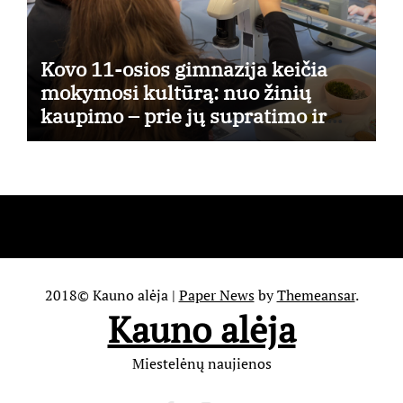
Kovo 11-osios gimnazija keičia
mokymosi kultūrą: nuo žinių
kaupimo – prie jų supratimo ir
taikymo
2018© Kauno alėja
|
Paper News
by
Themeansar
.
Kauno alėja
Miestelėnų naujienos