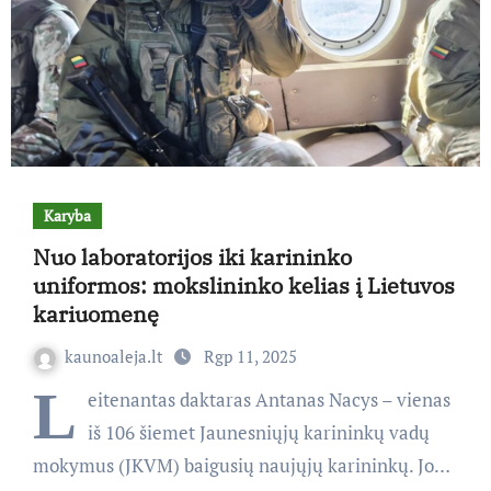
Karyba
Nuo laboratorijos iki karininko
uniformos: mokslininko kelias į Lietuvos
kariuomenę
kaunoaleja.lt
Rgp 11, 2025
L
eitenantas daktaras Antanas Nacys – vienas
iš 106 šiemet Jaunesniųjų karininkų vadų
mokymus (JKVM) baigusių naujųjų karininkų. Jo…