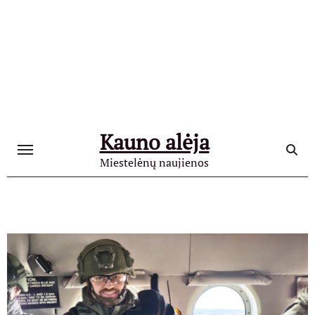
Skip
to
content
Kauno alėja
Miestelėnų naujienos