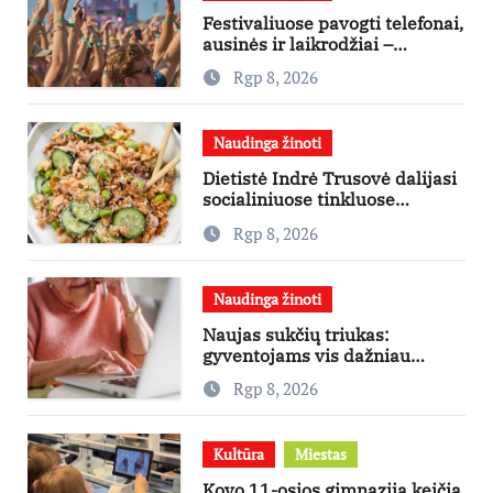
Festivaliuose pavogti telefonai,
ausinės ir laikrodžiai –
ekspertai primena apie
Rgp 8, 2026
didžiausias finansines rizikas
Naudinga žinoti
Dietistė Indrė Trusovė dalijasi
socialiniuose tinkluose
išpopuliarėjusiu lašišos salotų
Rgp 8, 2026
receptu
Naudinga žinoti
Naujas sukčių triukas:
gyventojams vis dažniau
skambina per „Viber“
Rgp 8, 2026
Kultūra
Miestas
Kovo 11-osios gimnazija keičia