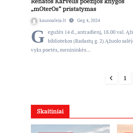
Renatos Karvelis poezijos knygos
„mOterOs“ pristatymas
kaunoaleja.lt
Geg 4, 2024
G
egužės 14 d., antradienį, 18.00 val. Ą
bibliotekos (Radastų g. 2) Ąžuolo salėje
vyks poetės, menininkės…
Įrašų
1
pusla
Skaitiniai