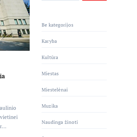
Be kategorijos
Karyba
Kultūra
Miestas
ia
Miestelėnai
Muzika
aulinio
vietinei
Naudinga žinoti
ir…