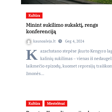
Kultūra
Minint sukilimo sukaktį, rengs
konferenciją
kaunoaleja.lt
Geg 4, 2024
K
azachstano stepėse įkurto Kengyro la
kalinių sukilimas – vienas iš nedaugel
laikmečio epizodų, kuomet represijų traiško
žmonės…
Kultūra
Miestelėnai