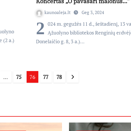
Koncertas „O pavasari malonus…“
kaunoaleja.lt
Geg 3, 2024
2
024 m. gegužės 11 d., šeštadienį, 13 va
žuolyno
Ąžuolyno bibliotekos Renginių erdvėj
 (2 a.)
Donelaičio g. 8, 3 a.)…
…
75
76
77
78
piavimas