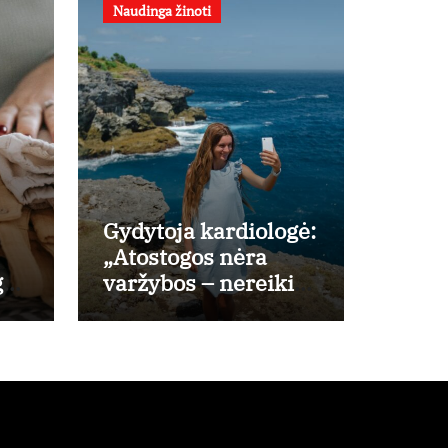
Naudinga žinoti
Gydytoja kardiologė:
„Atostogos nėra
ali
varžybos – nereikia
?
stengtis per vieną
dieną pamatyti visų
lankytinų vietų“