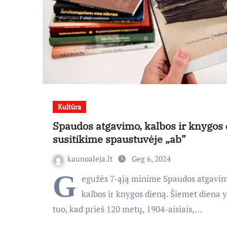
Kultūra
Spaudos atgavimo, kalbos ir knygos
susitikime spaustuvėje „ab”
kaunoaleja.lt
Geg 6, 2024
G
egužės 7-ąją minime Spaudos atgavim
kalbos ir knygos dieną. Šiemet diena 
tuo, kad prieš 120 metų, 1904-aisiais,…