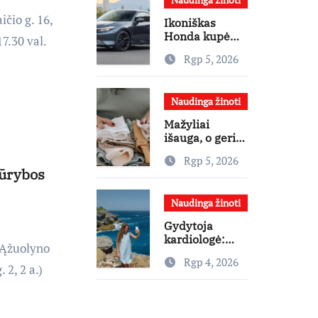
užsienio
turistams
ičio g. 16,
Ikoniškas
pritraukti
Honda kupė
7.30 val.
automobilis
Rgp 5, 2026
atgimė – ar jis
pateisins
pirkėjų
Naudinga žinoti
lūkesčius?
Mažyliai
išauga, o geri
daiktai lieka:
Rgp 5, 2026
kam paaukoti
kūrybos
jie gali būti
aukso vertės?
Naudinga žinoti
Gydytoja
kardiologė:
. Ąžuolyno
„Atostogos
Rgp 4, 2026
nėra varžybos
 2, 2 a.)
– nereikia
stengtis per
vieną dieną