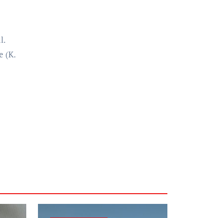
l.
e (K.