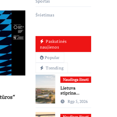
Sportas
Švietimas
Paskutinės
naujienos
Popular
Trending
Naudinga žinoti
Lietuva
stiprina
ktūros“
atvykstamąjį
Rgp 5, 2026
turizmą: 70
tūkst. eurų
investicijų
Naudinga žinoti