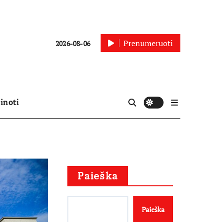
Prenumeruoti
2026-08-06
inoti
Paieška
Paieška