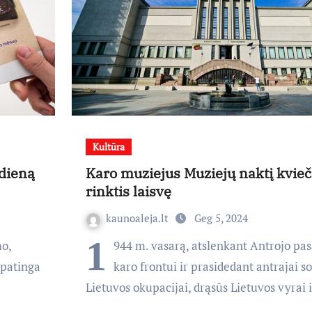
Kultūra
 dieną
Karo muziejus Muziejų naktį kvieč
rinktis laisvę
kaunoaleja.lt
Geg 5, 2024
1
o,
944 m. vasarą, atslenkant Antrojo pas
ypatinga
karo frontui ir prasidedant antrajai so
Lietuvos okupacijai, drąsūs Lietuvos vyrai 