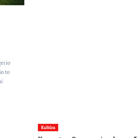
gerio
io to
mi
Kultūra