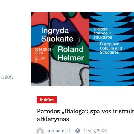
rafikės
Kultūra
Parodos „Dialogai: spalvos ir stru
atidarymas
kaunoaleja.lt
Geg 5, 2024