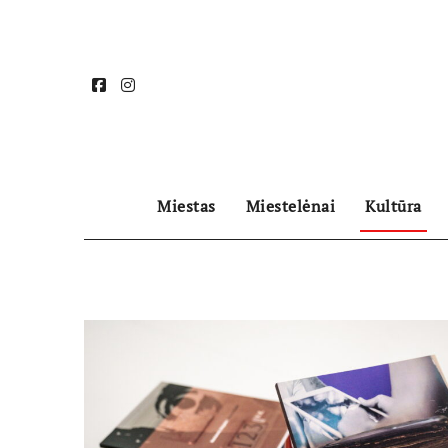
Skip
to
content
Miestas
Miestelėnai
Kultūra