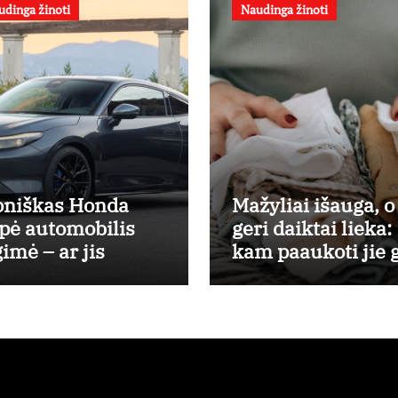
udinga žinoti
Naudinga žinoti
oniškas Honda
Mažyliai išauga, o
pė automobilis
geri daiktai lieka:
gimė – ar jis
kam paaukoti jie g
teisins pirkėjų
būti aukso vertės
kesčius?