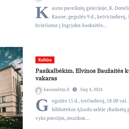
K
auno paveikslų galerijoje, K. Donela
Kaune, gegužės 9 d., ketvirtadienį, 1
kviečiame į Ingrydos Suokaitės…
Kultūra
Pasikalbėkim. Elvinos Baužaitės 
vakaras
kaunoaleja.lt
Geg 4, 2024
G
egužės 15 d., trečiadienį, 18.00 val
bibliotekos Ąžuolo salėje (Radastų g.
vyks poezijos, muzikos…