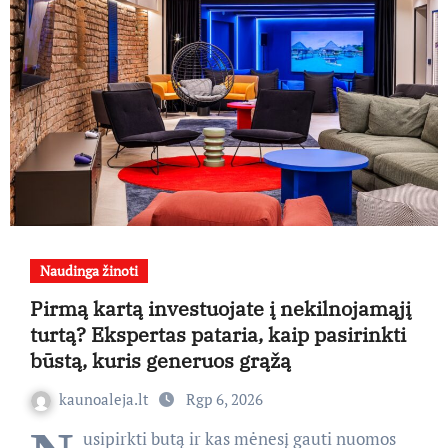
Naudinga žinoti
Pirmą kartą investuojate į nekilnojamąjį
turtą? Ekspertas pataria, kaip pasirinkti
būstą, kuris generuos grąžą
kaunoaleja.lt
Rgp 6, 2026
usipirkti butą ir kas mėnesį gauti nuomos