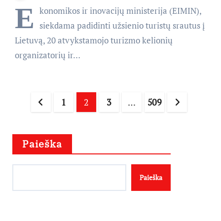
E
konomikos ir inovacijų ministerija (EIMIN),
siekdama padidinti užsienio turistų srautus į
Lietuvą, 20 atvykstamojo turizmo kelionių
organizatorių ir…
Įrašų
1
2
3
…
509
puslapiavimas
Paieška
Paieška