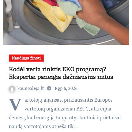
Naudinga žinoti
Kodėl verta rinktis EKO programą?
Ekspertai paneigia dažniausius mitus
kaunoaleja.lt
Rgp 6, 2026
V
artotojų aljansas, priklausantis Europos
vartotojų organizacijai BEUC, atkreipia
dėmesį, kad energiją taupantys buitiniai prietaisai
naudą vartotojams atneša tik…