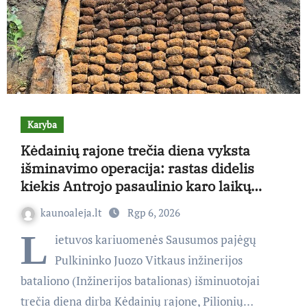
Karyba
Kėdainių rajone trečia diena vyksta
išminavimo operacija: rastas didelis
kiekis Antrojo pasaulinio karo laikų
standartinės amunicijos ir jos dalių
kaunoaleja.lt
Rgp 6, 2026
L
ietuvos kariuomenės Sausumos pajėgų
Pulkininko Juozo Vitkaus inžinerijos
bataliono (Inžinerijos batalionas) išminuotojai
trečia diena dirba Kėdainių rajone, Pilionių…