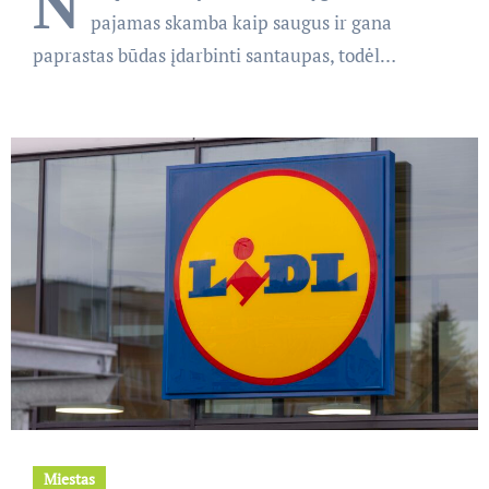
N
pajamas skamba kaip saugus ir gana
paprastas būdas įdarbinti santaupas, todėl…
Miestas