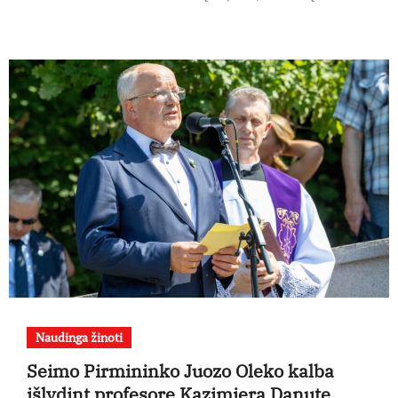
Naudinga žinoti
Seimo Pirmininko Juozo Oleko kalba
išlydint profesorę Kazimierą Danutę