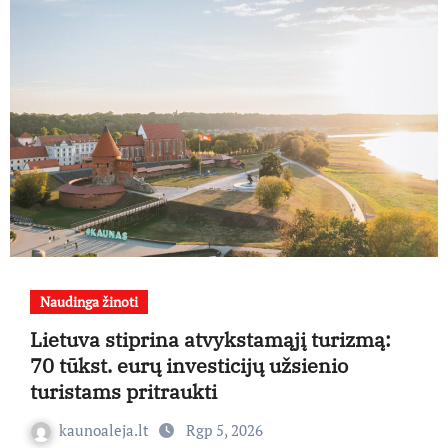
Naudinga žinoti
Lietuva stiprina atvykstamąjį turizmą:
70 tūkst. eurų investicijų užsienio
turistams pritraukti
kaunoaleja.lt
Rgp 5, 2026