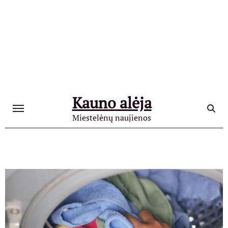
Skip
to
content
Kauno alėja
Miestelėnų naujienos