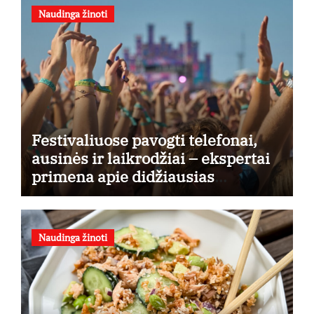
Naudinga žinoti
Festivaliuose pavogti telefonai,
ausinės ir laikrodžiai – ekspertai
primena apie didžiausias
finansines rizikas
Naudinga žinoti