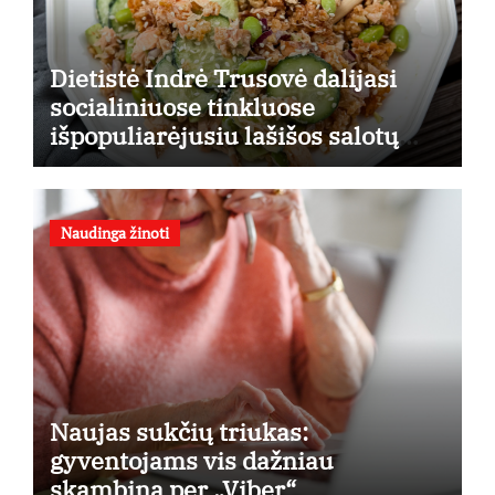
Dietistė Indrė Trusovė dalijasi
socialiniuose tinkluose
išpopuliarėjusiu lašišos salotų
receptu
Naudinga žinoti
Naujas sukčių triukas:
gyventojams vis dažniau
skambina per „Viber“