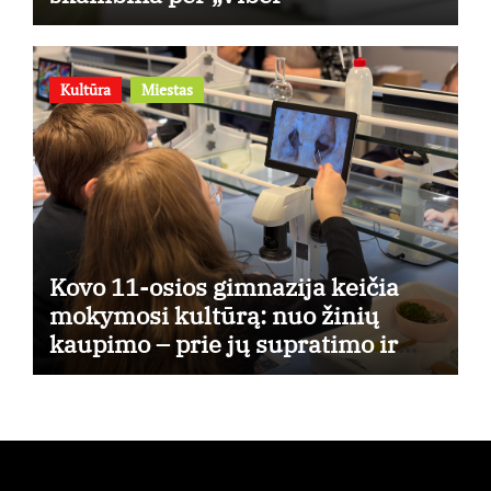
Kultūra
Miestas
Kovo 11-osios gimnazija keičia
mokymosi kultūrą: nuo žinių
kaupimo – prie jų supratimo ir
taikymo