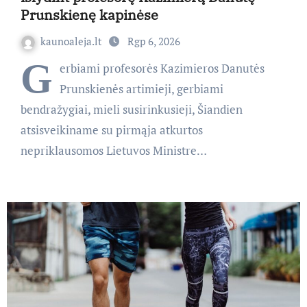
Prunskienę kapinėse
kaunoaleja.lt
Rgp 6, 2026
G
erbiami profesorės Kazimieros Danutės
Prunskienės artimieji, gerbiami
bendražygiai, mieli susirinkusieji, Šiandien
atsisveikiname su pirmąja atkurtos
nepriklausomos Lietuvos Ministre…