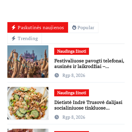
Paskutinės naujienos
Popular
Trending
Naudinga žinoti
Festivaliuose pavogti telefonai,
ausinės ir laikrodžiai –
ekspertai primena apie
Rgp 8, 2026
didžiausias finansines rizikas
Naudinga žinoti
Dietistė Indrė Trusovė dalijasi
socialiniuose tinkluose
išpopuliarėjusiu lašišos salotų
Rgp 8, 2026
receptu