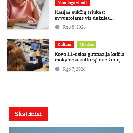
Naudinga žinoti
Naujas sukčių triukas:
gyventojams vis dažniau
skambina per „Viber“
Rgp 8, 2026
Kultūra
Miestas
Kovo 11-osios gimnazija keičia
mokymosi kultūrą: nuo žinių
kaupimo – prie jų supratimo ir
Rgp 7, 2026
taikymo
Skaitiniai