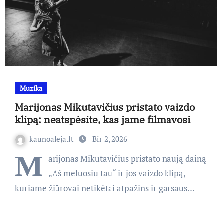
Muzika
Marijonas Mikutavičius pristato vaizdo
klipą: neatspėsite, kas jame filmavosi
kaunoaleja.lt
Bir 2, 2026
M
arijonas Mikutavičius pristato naują dainą
„Aš meluosiu tau“ ir jos vaizdo klipą,
kuriame žiūrovai netikėtai atpažins ir garsaus…