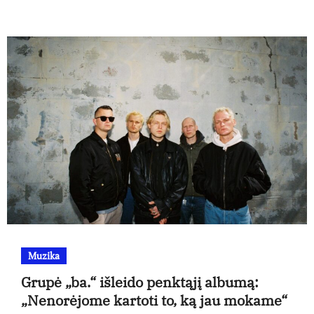
Muzika
Grupė „ba.“ išleido penktąjį albumą:
„Nenorėjome kartoti to, ką jau mokame“