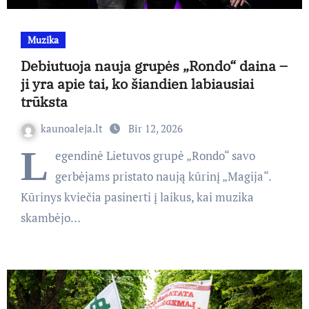
Muzika
Debiutuoja nauja grupės „Rondo“ daina –
ji yra apie tai, ko šiandien labiausiai
trūksta
kaunoaleja.lt
Bir 12, 2026
L
egendinė Lietuvos grupė „Rondo“ savo
gerbėjams pristato naują kūrinį „Magija“.
Kūrinys kviečia pasinerti į laikus, kai muzika
skambėjo…