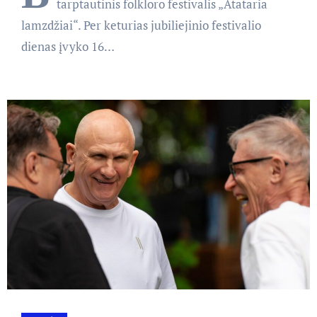
tarptautinis folkloro festivalis „Atataria
lamzdžiai“. Per keturias jubiliejinio festivalio
dienas įvyko 16…