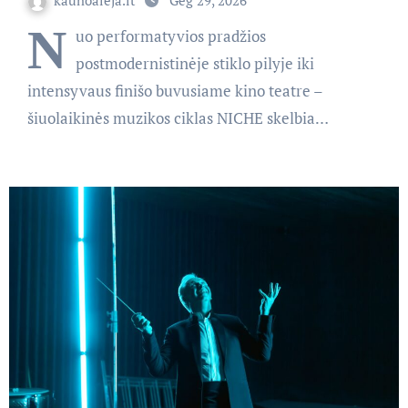
N
uo performatyvios pradžios
postmodernistinėje stiklo pilyje iki
intensyvaus finišo buvusiame kino teatre –
šiuolaikinės muzikos ciklas NICHE skelbia…