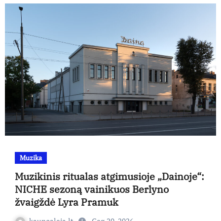
Muzika
Muzikinis ritualas atgimusioje „Dainoje“:
NICHE sezoną vainikuos Berlyno
žvaigždė Lyra Pramuk
kaunoaleja.lt
Geg 29, 2026