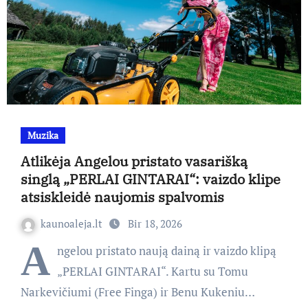
Muzika
Atlikėja Angelou pristato vasarišką
singlą „PERLAI GINTARAI“: vaizdo klipe
atsiskleidė naujomis spalvomis
kaunoaleja.lt
Bir 18, 2026
A
ngelou pristato naują dainą ir vaizdo klipą
„PERLAI GINTARAI“. Kartu su Tomu
Narkevičiumi (Free Finga) ir Benu Kukeniu…