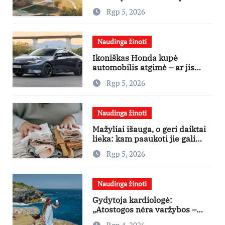
investicijų užsienio turistams
Rgp 5, 2026
pritraukti
Naudinga žinoti
Ikoniškas Honda kupė
automobilis atgimė – ar jis
pateisins pirkėjų lūkesčius?
Rgp 5, 2026
Naudinga žinoti
Mažyliai išauga, o geri daiktai
lieka: kam paaukoti jie gali
būti aukso vertės?
Rgp 5, 2026
Naudinga žinoti
Gydytoja kardiologė:
„Atostogos nėra varžybos –
nereikia stengtis per vieną
Rgp 4, 2026