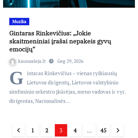
Muzika
Gintaras Rinkevičius: „Jokie
skaitmeniniai įrašai nepakeis gyvų
emocijų“
kaunoaleja.lt
Geg 29, 2026
G
intaras Rinkevičius – vienas ryškiausių
Lietuvos dirigentų, Lietuvos valstybinio
simfoninio orkestro įkūrėjas, meno vadovas ir vyr.
dirigentas, Nacionalinės…
Įrašų
1
2
3
4
…
45