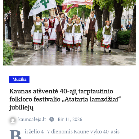
Muzika
Kaunas atšventė 40-ąjį tarptautinio
folkloro festivalio „Atataria lamzdžiai“
jubiliejų
kaunoaleja.lt
Bir 11, 2026
B
irželio 4–7 dienomis Kaune vyko 40-asis