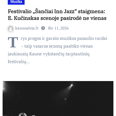
Muzika
Festivalio „Šančiai Inn Jazz“ staigmena:
E. Kučinskas scenoje pasirodė ne vienas
kaunoaleja.lt
Bir 11, 2026
T
rys progos ir garsūs muzikos pasaulio vardai
– taip vasaros sezoną pasitiko vienas
jaukiausių Kaune vykstančių tarptautinių
festivalių…