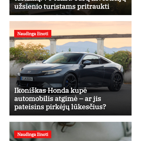
užsienio turistams pritraukti
Naudinga žinoti
Ikoniškas Honda kupė
automobilis atgimė – ar jis
pateisins pirkėjų lūkesčius?
Naudinga žinoti