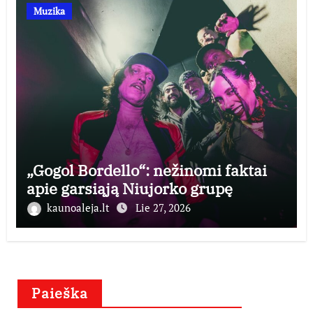
Muzika
„Gogol Bordello“: nežinomi faktai
apie garsiąją Niujorko grupę
kaunoaleja.lt
Lie 27, 2026
Paieška