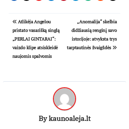
Navigacija
Atlikėja Angelou
„Anomalija“ skelbia
tarp
pristato vasarišką singlą
didžiausią renginį savo
„PERLAI GINTARAI“:
istorijoje: atvyksta trys
įrašų
vaizdo klipe atsiskleidė
tarptautinės žvaigždės
naujomis spalvomis
By
kaunoaleja.lt