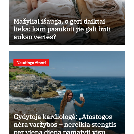
Mažyliai išauga, o geri daiktai
lieka: kam paaukoti jie gali būti
aukso vertės?
Naudinga žinoti
Gydytoja kardiologė: „Atostogos
nėra varžybos – nereikia stengtis
per vieną dieną pamatyti visų