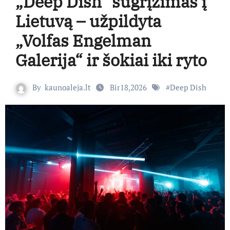
„Deep Dish“ sugrįžimas į
Lietuvą – užpildyta
„Volfas Engelman
Galerija“ ir šokiai iki ryto
By
kaunoaleja.lt
Bir18,2026
#
Deep Dish