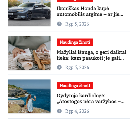
Ikoniškas Honda kupė
automobilis atgimė – ar jis
pateisins pirkėjų lūkesčius?
Rgp 5, 2026
Naudinga žinoti
Mažyliai išauga, o geri daiktai
lieka: kam paaukoti jie gali
būti aukso vertės?
Rgp 5, 2026
Naudinga žinoti
Gydytoja kardiologė:
„Atostogos nėra varžybos –
nereikia stengtis per vieną
Rgp 4, 2026
dieną pamatyti visų lankytinų
vietų“