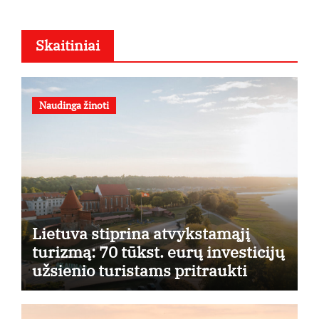
Skaitiniai
Naudinga žinoti
Lietuva stiprina atvykstamąjį
turizmą: 70 tūkst. eurų investicijų
užsienio turistams pritraukti