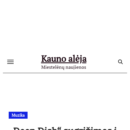
Skip
to
content
Kauno alėja
Miestelėnų naujienos
Muzika