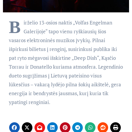
B
irželio 13-osios naktis „Volfas Engelman
Galerijoje“ tapo vienu ryškiausių šios
vasaros elektroninės muzikos įvykių. Pilnai
išpirkusi bilietus į renginį, susirinkusi publika iki
pat ryto mėgavosi išskirtine „Deep Dish“, Kąsčio
Torrau ir Donatello kuriama atmosfera. Legendinio
dueto sugrįžimas į Lietuvą pateisino visus
lūkesčius – vakarą lydėjo pilna šokių aikštelė, gera
energija ir bendrystės jausmas, kurį kuria tik
ypatingi renginiai.