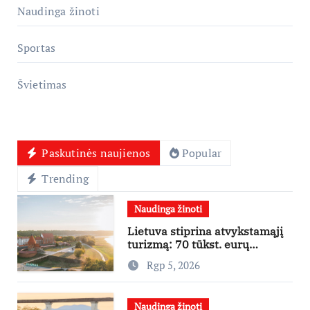
Naudinga žinoti
Sportas
Švietimas
Paskutinės naujienos
Popular
Trending
Naudinga žinoti
Lietuva stiprina atvykstamąjį
turizmą: 70 tūkst. eurų
investicijų užsienio turistams
Rgp 5, 2026
pritraukti
Naudinga žinoti