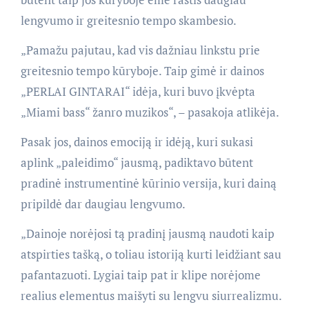
lengvumo ir greitesnio tempo skambesio.
„Pamažu pajutau, kad vis dažniau linkstu prie
greitesnio tempo kūryboje. Taip gimė ir dainos
„PERLAI GINTARAI“ idėja, kuri buvo įkvėpta
„Miami bass“ žanro muzikos“, – pasakoja atlikėja.
Pasak jos, dainos emociją ir idėją, kuri sukasi
aplink „paleidimo“ jausmą, padiktavo būtent
pradinė instrumentinė kūrinio versija, kuri dainą
pripildė dar daugiau lengvumo.
„Dainoje norėjosi tą pradinį jausmą naudoti kaip
atspirties tašką, o toliau istoriją kurti leidžiant sau
pafantazuoti. Lygiai taip pat ir klipe norėjome
realius elementus maišyti su lengvu siurrealizmu.