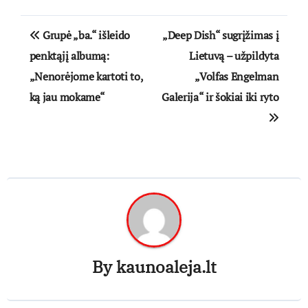
Navigacija
Grupė „ba.“ išleido
„Deep Dish“ sugrįžimas į
tarp
penktąjį albumą:
Lietuvą – užpildyta
„Nenorėjome kartoti to,
„Volfas Engelman
įrašų
ką jau mokame“
Galerija“ ir šokiai iki ryto
By
kaunoaleja.lt