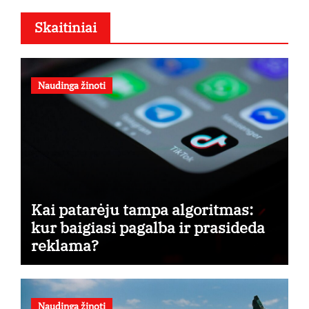
Skaitiniai
Naudinga žinoti
Kai patarėju tampa algoritmas:
kur baigiasi pagalba ir prasideda
reklama?
Naudinga žinoti