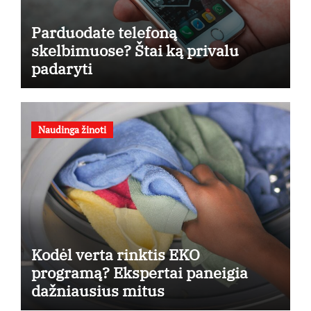
Parduodate telefoną
skelbimuose? Štai ką privalu
padaryti
Naudinga žinoti
Kodėl verta rinktis EKO
programą? Ekspertai paneigia
dažniausius mitus