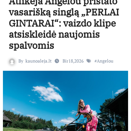
Atlikėja Angelou pristato
vasarišką singlą „PERLAI
GINTARAI“: vaizdo klipe
atsiskleidė naujomis
spalvomis
By
kaunoaleja.lt
Bir18,2026
#
Angelou