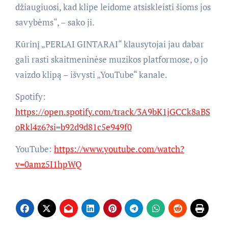
džiaugiuosi, kad klipe leidome atsiskleisti šioms jos
savybėms“, – sako ji.
Kūrinį „PERLAI GINTARAI“ klausytojai jau dabar
gali rasti skaitmeninėse muzikos platformose, o jo
vaizdo klipą – išvysti „YouTube“ kanale.
Spotify:
https://open.spotify.com/track/3A9bK1jGCCk8aBS
oRkl4z6?si=b92d9d81c5e949f0
YouTube:
https://www.youtube.com/watch?
v=0amz5I1hpWQ