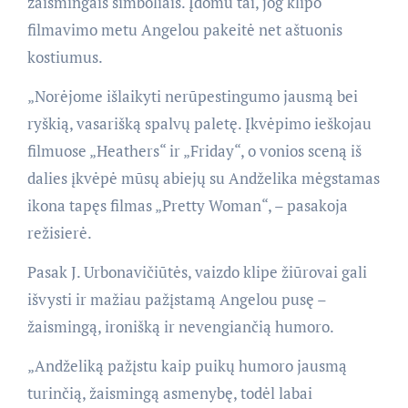
žaismingais simboliais. Įdomu tai, jog klipo
filmavimo metu Angelou pakeitė net aštuonis
kostiumus.
„Norėjome išlaikyti nerūpestingumo jausmą bei
ryškią, vasarišką spalvų paletę. Įkvėpimo ieškojau
filmuose „Heathers“ ir „Friday“, o vonios sceną iš
dalies įkvėpė mūsų abiejų su Andželika mėgstamas
ikona tapęs filmas „Pretty Woman“, – pasakoja
režisierė.
Pasak J. Urbonavičiūtės, vaizdo klipe žiūrovai gali
išvysti ir mažiau pažįstamą Angelou pusę –
žaismingą, ironišką ir nevengiančią humoro.
„Andželiką pažįstu kaip puikų humoro jausmą
turinčią, žaismingą asmenybę, todėl labai