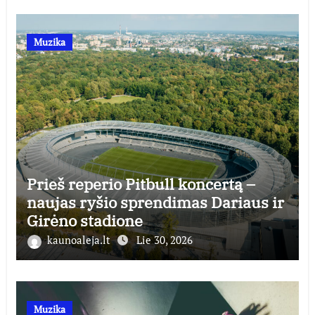
Muzika
Prieš reperio Pitbull koncertą –
naujas ryšio sprendimas Dariaus ir
Girėno stadione
kaunoaleja.lt
Lie 30, 2026
Muzika