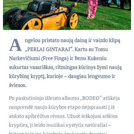
A
ngelou pristato naują dainą ir vaizdo klipą
„PERLAI GINTARAI“. Kartu su Tomu
Narkevičiumi (Free Finga) ir Benu Kukeniu
sukurtas vasariškas, ritmingas kūrinys žymi naują
kūrybinę kryptį, kurioje –
daugiau lengvumo ir
šviesos.
Po paskutiniojo išleisto albumo „RODEO“ atlikėja
nusprendė naujo kūrybos etapo neįsprausti į iš
anksto apibrėžtus rėmus. Užuot ieškojusi aiškios
krypties, ji leido muzikai vystytis natūraliai –
būtent taip jos kūryboje ėmė rastis daugiau