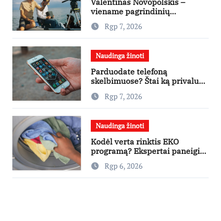
Valentinas Novopolskis –
viename pagrindinių
vaidmenų penkių šalių filme
Rgp 7, 2026
„Nugalėtoja“: Lietuvos kino
teatruose – nuo rugpjūčio 7-
osios
Naudinga žinoti
Parduodate telefoną
skelbimuose? Štai ką privalu
padaryti
Rgp 7, 2026
Naudinga žinoti
Kodėl verta rinktis EKO
programą? Ekspertai paneigia
dažniausius mitus
Rgp 6, 2026