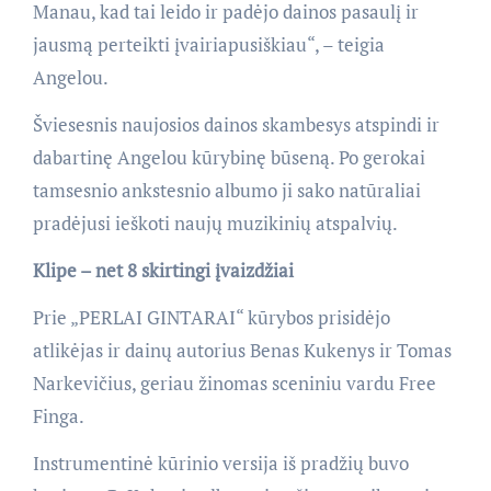
Manau, kad tai leido ir padėjo dainos pasaulį ir
jausmą perteikti įvairiapusiškiau“, – teigia
Angelou.
Šviesesnis naujosios dainos skambesys atspindi ir
dabartinę Angelou kūrybinę būseną. Po gerokai
tamsesnio ankstesnio albumo ji sako natūraliai
pradėjusi ieškoti naujų muzikinių atspalvių.
Klipe – net 8 skirtingi įvaizdžiai
Prie „PERLAI GINTARAI“ kūrybos prisidėjo
atlikėjas ir dainų autorius Benas Kukenys ir Tomas
Narkevičius, geriau žinomas sceniniu vardu Free
Finga.
Instrumentinė kūrinio versija iš pradžių buvo