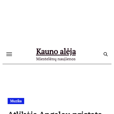
Skip
to
content
Kauno alėja
Miestelėnų naujienos
Muzika