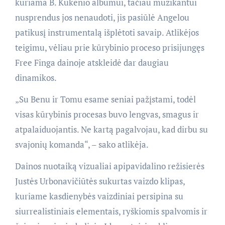
kuriama B. Kukenio albumui, tačiau muzikantui
nusprendus jos nenaudoti, jis pasiūlė Angelou
patikusį instrumentalą išplėtoti savaip. Atlikėjos
teigimu, vėliau prie kūrybinio proceso prisijungęs
Free Finga dainoje atskleidė dar daugiau
dinamikos.
„Su Benu ir Tomu esame seniai pažįstami, todėl
visas kūrybinis procesas buvo lengvas, smagus ir
atpalaiduojantis. Ne kartą pagalvojau, kad dirbu su
svajonių komanda“, – sako atlikėja.
Dainos nuotaiką vizualiai apipavidalino režisierės
Justės Urbonavičiūtės sukurtas vaizdo klipas,
kuriame kasdienybės vaizdiniai persipina su
siurrealistiniais elementais, ryškiomis spalvomis ir