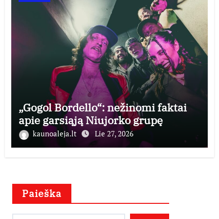
„Gogol Bordello“: nežinomi faktai
apie garsiąją Niujorko grupę
kaunoaleja.lt
Lie 27, 2026
Paieška