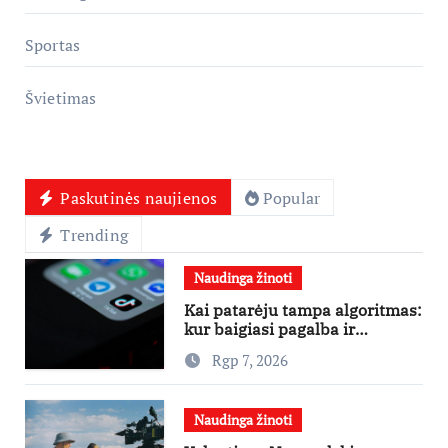
Sportas
Švietimas
Paskutinės naujienos
Popular
Trending
Naudinga žinoti
Kai patarėju tampa algoritmas:
kur baigiasi pagalba ir
prasideda reklama?
Rgp 7, 2026
Naudinga žinoti