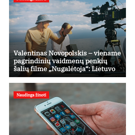
Valentinas Novopolskis – viename
pagrindinių vaidmenų penkių
šalių filme „Nugalėtoja“: Lietuvos
kino teatruose – nuo rugpjūčio 7-
osios
Naudinga žinoti