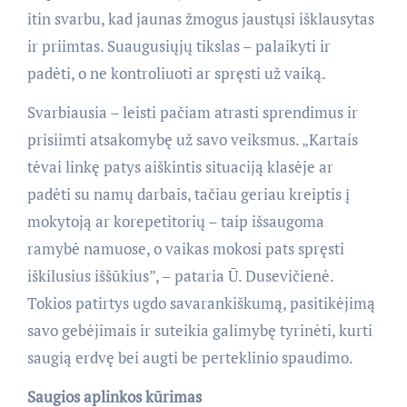
itin svarbu, kad jaunas žmogus jaustųsi išklausytas
ir priimtas. Suaugusiųjų tikslas – palaikyti ir
padėti, o ne kontroliuoti ar spręsti už vaiką.
Svarbiausia – leisti pačiam atrasti sprendimus ir
prisiimti atsakomybę už savo veiksmus. „Kartais
tėvai linkę patys aiškintis situaciją klasėje ar
padėti su namų darbais, tačiau geriau kreiptis į
mokytoją ar korepetitorių – taip išsaugoma
ramybė namuose, o vaikas mokosi pats spręsti
iškilusius iššūkius”, – pataria Ū. Dusevičienė.
Tokios patirtys ugdo savarankiškumą, pasitikėjimą
savo gebėjimais ir suteikia galimybę tyrinėti, kurti
saugią erdvę bei augti be perteklinio spaudimo.
Saugios aplinkos kūrimas