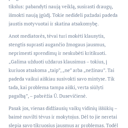
tikslus: pabandyti naują veiklą, susirasti draugų,
išmokti naują įgūdį. Tokie nedideli pažadai padeda
jaustis motyvuotai ir skatina atsakomybę.
Anot mediatorės, tėvai turi mokėti klausytis,
stengtis suprasti augančio žmogaus jausmus,
neprimesti sprendimų ir neskubėti kritikuoti.
„Galima užduoti uždarus klausimus – tokius, į
kuriuos atsakoma „taip”, „ne” arba „nežinau”. Tai
padeda vaikui aiškiau susivokti savo mintyse. Tik
tada, kai problema tampa aiški, verta siūlyti
pagalbą”, – pabrėžia Ū. Dusevičienė.
Pasak jos, vienas didžiausių vaikų vidinių iššūkių –
baimė nuvilti tėvus ir mokytojus. Dėl to jie neretai
slepia savo tikruosius jausmus ar problemas. Todėl