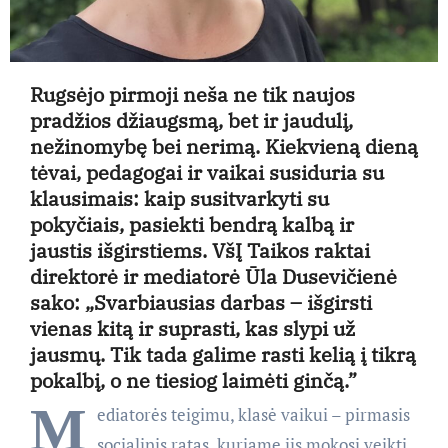
Rugsėjo pirmoji neša ne tik naujos
pradžios džiaugsmą, bet ir jaudulį,
nežinomybę bei nerimą. Kiekvieną dieną
tėvai, pedagogai ir vaikai susiduria su
klausimais: kaip susitvarkyti su
pokyčiais, pasiekti bendrą kalbą ir
jaustis išgirstiems. VšĮ Taikos raktai
direktorė ir mediatorė Ūla Dusevičienė
sako: „Svarbiausias darbas – išgirsti
vienas kitą ir suprasti, kas slypi už
jausmų. Tik tada galime rasti kelią į tikrą
pokalbį, o ne tiesiog laimėti ginčą.”
M
ediatorės teigimu, klasė vaikui – pirmasis
socialinis ratas, kuriame jis mokosi veikti