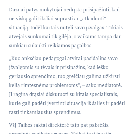
Dažnai patys mokytojai nedrįsta prisipažinti, kad
ne viską gali tiksliai suprasti ar „atkoduoti”
situaciją, todėl kartais nutyli savo įžvalgas. Tokiais
atvejais sunkumai tik gilėja, o vaikams tampa dar
sunkiau sulaukti reikiamos pagalbos.
„Kuo anksčiau pedagogai atvirai pasidalins savo
įžvalgomis su tėvais ir prisipažins, kad ieško
geriausio sprendimo, tuo greičiau galima užkirsti
kelią rimtesnėms problemoms”, – sako mediatorė.
Ji ragina drąsiai diskutuoti su kitais specialistais,
kurie gali padėti įvertinti situaciją iš šalies ir padėti
rasti tinkamiausius sprendimus.
VšĮ Taikos raktai direktorė taip pat pabrėžia
emocinės sveikatos svarbą. Vaikai turi jaustis