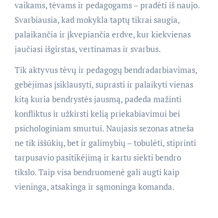
vaikams, tėvams ir pedagogams – pradėti iš naujo.
Svarbiausia, kad mokykla taptų tikrai saugia,
palaikančia ir įkvepiančia erdve, kur kiekvienas
jaučiasi išgirstas, vertinamas ir svarbus.
Tik aktyvus tėvų ir pedagogų bendradarbiavimas,
gebėjimas įsiklausyti, suprasti ir palaikyti vienas
kitą kuria bendrystės jausmą, padeda mažinti
konfliktus ir užkirsti kelią priekabiavimui bei
psichologiniam smurtui. Naujasis sezonas atneša
ne tik iššūkių, bet ir galimybių – tobulėti, stiprinti
tarpusavio pasitikėjimą ir kartu siekti bendro
tikslo. Taip visa bendruomenė gali augti kaip
vieninga, atsakinga ir sąmoninga komanda.