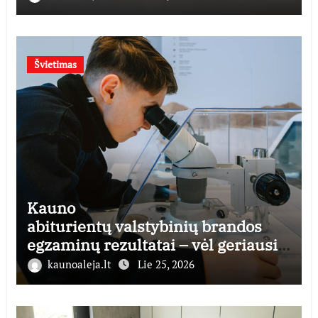
Švietimas
Kauno
abiturientų valstybinių brandos
egzaminų rezultatai – vėl geriausi
šalyje
kaunoaleja.lt
Lie 25, 2026