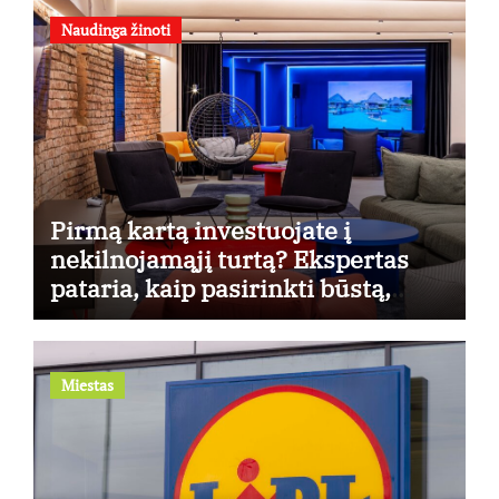
Naudinga žinoti
Pirmą kartą investuojate į
nekilnojamąjį turtą? Ekspertas
pataria, kaip pasirinkti būstą,
kuris generuos grąžą
Miestas