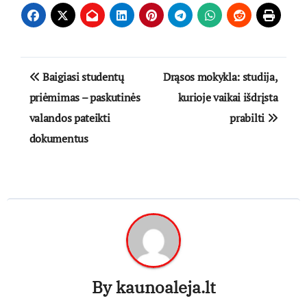
Navigacija
Baigiasi studentų
Drąsos mokykla: studija,
tarp
priėmimas – paskutinės
kurioje vaikai išdrįsta
valandos pateikti
prabilti
įrašų
dokumentus
By
kaunoaleja.lt