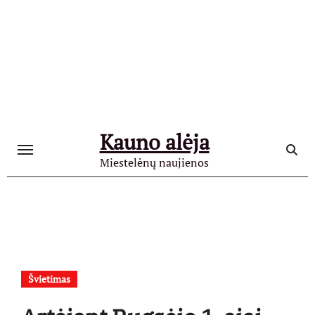
Skip
to
content
Kauno alėja
Miestelėnų naujienos
Švietimas