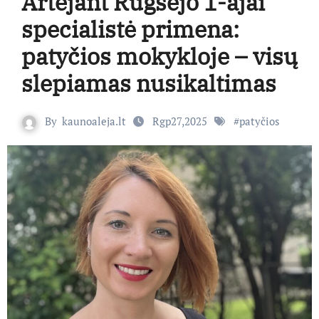
Artėjant Rugsėjo 1-ajai
specialistė primena:
patyčios mokykloje – visų
slepiamas nusikaltimas
By
kaunoaleja.lt
Rgp27,2025
#
patyčios