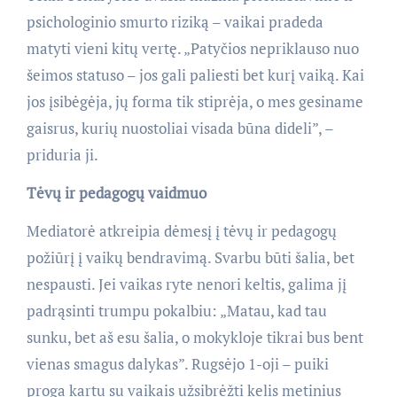
psichologinio smurto riziką – vaikai pradeda
matyti vieni kitų vertę. „Patyčios nepriklauso nuo
šeimos statuso – jos gali paliesti bet kurį vaiką. Kai
jos įsibėgėja, jų forma tik stiprėja, o mes gesiname
gaisrus, kurių nuostoliai visada būna dideli”, –
priduria ji.
Tėvų ir pedagogų vaidmuo
Mediatorė atkreipia dėmesį į tėvų ir pedagogų
požiūrį į vaikų bendravimą. Svarbu būti šalia, bet
nespausti. Jei vaikas ryte nenori keltis, galima jį
padrąsinti trumpu pokalbiu: „Matau, kad tau
sunku, bet aš esu šalia, o mokykloje tikrai bus bent
vienas smagus dalykas”. Rugsėjo 1-oji – puiki
proga kartu su vaikais užsibrėžti kelis metinius