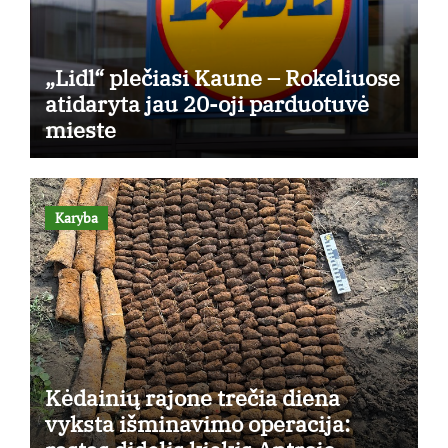
„Lidl“ plečiasi Kaune – Rokeliuose
atidaryta jau 20-oji parduotuvė
mieste
Karyba
Kėdainių rajone trečia diena
vyksta išminavimo operacija: