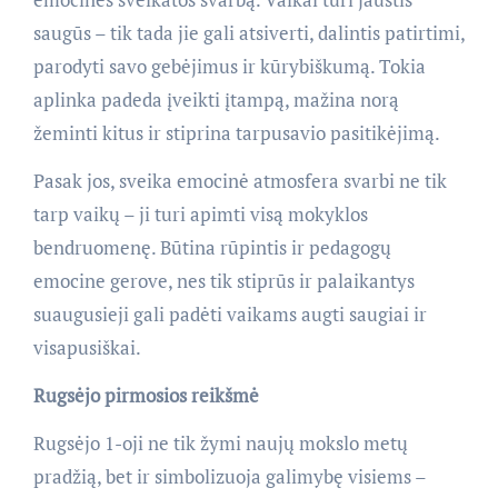
saugūs – tik tada jie gali atsiverti, dalintis patirtimi,
parodyti savo gebėjimus ir kūrybiškumą. Tokia
aplinka padeda įveikti įtampą, mažina norą
žeminti kitus ir stiprina tarpusavio pasitikėjimą.
Pasak jos, sveika emocinė atmosfera svarbi ne tik
tarp vaikų – ji turi apimti visą mokyklos
bendruomenę. Būtina rūpintis ir pedagogų
emocine gerove, nes tik stiprūs ir palaikantys
suaugusieji gali padėti vaikams augti saugiai ir
visapusiškai.
Rugsėjo pirmosios reikšmė
Rugsėjo 1-oji ne tik žymi naujų mokslo metų
pradžią, bet ir simbolizuoja galimybę visiems –