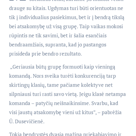
drauge su kitais. Ugdymas turi būti orientuotas ne
tik į individualius pasiekimus, bet ir į bendrą tikslą
bei atsakomybę už visą grupę. Taip vaikas mokosi
rūpintis ne tik savimi, bet ir šalia esančiais
bendraamžiais, supranta, kad jo pastangos
prisideda prie bendro rezultato.
„Geriausia būtų grupę formuoti kaip vieningą
komandą. Nors sveika turėti konkurenciją tarp
skirtingų klasių, tame pačiame kolektyve net
silpniausi turi rasti savo vietą. Jeigu klasė netampa
komanda – patyčių neišnaikinsime. Svarbu, kad
visi jaustų atsakomybę vieni už kitus”, – pabrėžia
Ū. Dusevičienė.
Tokia bendrystės dvasia mažina priekabiavimo ir