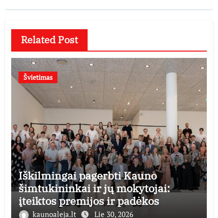
Related Post
Švietimas
Iškilmingai pagerbti Kauno
šimtukininkai ir jų mokytojai:
įteiktos premijos ir padėkos
kaunoaleja.lt
Lie 30, 2026