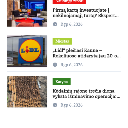
Naudinga žinoti
Pirmą kartą investuojate į
nekilnojamąjį turtą? Ekspertas
pataria, kaip pasirinkti būstą,
Rgp 6, 2026
kuris generuos grąžą
Miestas
„Lidl“ plečiasi Kaune –
Rokeliuose atidaryta jau 20-oji
parduotuvė mieste
Rgp 6, 2026
Karyba
Kėdainių rajone trečia diena
vyksta išminavimo operacija:
rastas didelis kiekis Antrojo
Rgp 6, 2026
pasaulinio karo laikų
standartinės amunicijos ir jos
dalių