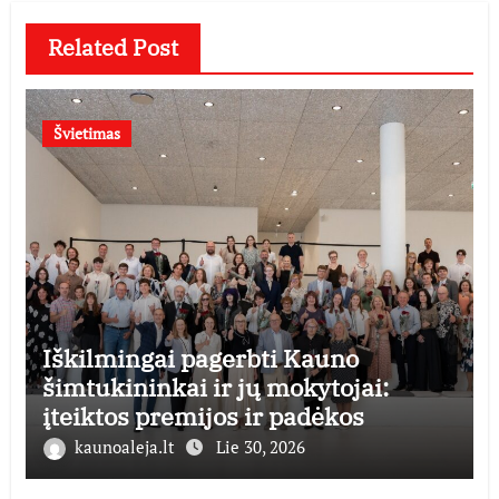
Related Post
Švietimas
Iškilmingai pagerbti Kauno
šimtukininkai ir jų mokytojai:
įteiktos premijos ir padėkos
kaunoaleja.lt
Lie 30, 2026