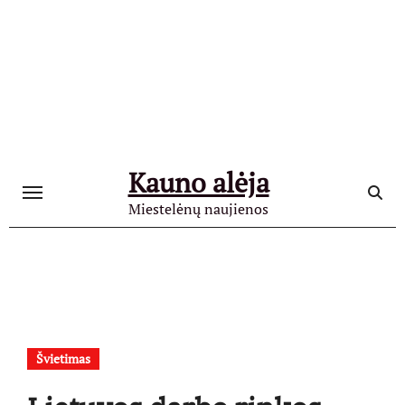
Skip
to
content
Kauno alėja
Miestelėnų naujienos
Švietimas