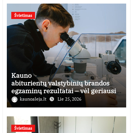
Švietimas
Kauno
abiturientų valstybinių brandos
egzaminų rezultatai – vėl geriausi
šalyje
kaunoaleja.lt
Lie 25, 2026
Švietimas