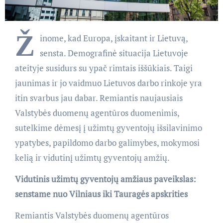
Ž
inome, kad Europa, įskaitant ir Lietuvą,
sensta. Demografinė situacija Lietuvoje
ateityje susidurs su ypač rimtais iššūkiais. Taigi
jaunimas ir jo vaidmuo Lietuvos darbo rinkoje yra
itin svarbus jau dabar. Remiantis naujausiais
Valstybės duomenų agentūros duomenimis,
sutelkime dėmesį į užimtų gyventojų išsilavinimo
ypatybes, papildomo darbo galimybes, mokymosi
kelią ir vidutinį užimtų gyventojų amžių.
Vidutinis užimtų gyventojų amžiaus paveikslas:
senstame nuo Vilniaus iki Tauragės apskrities
Remiantis Valstybės duomenų agentūros