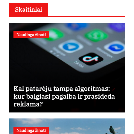
Skaitiniai
Naudinga žinoti
Kai patarėju tampa algoritmas:
kur baigiasi pagalba ir prasideda
reklama?
Naudinga žinoti