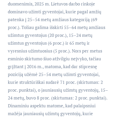
duomenimis, 2025 m. Lietuvos darbo rinkoje
dominavo užimti gyventojai, kurie pagal amžių
patenka į 25–54 metų amžiaus kategoriją (69
proc.). Toliau galima išskirti 55–64 metų amžiaus
užimtus gyventojus (20 proc.), 15–24 metų
užimtus gyventojus (6 proc.) ir 65 metų ir
vyresnius užimtuosius (5 proc.). Nors per metus
esminio skirtumo šiuo atžvilgiu neįvyko, tačiau
grįžtant į 2016 m., matoma, kad dar stipresnę
poziciją užėmė 25–54 metų užimti gyventojai,
kurie struktūriškai sudarė 71 proc. (skirtumas: 2
proc. punktai), o jauniausių užimtų gyventojų, 15–
24 metų, buvo 8 proc. (skirtumas: 2 proc. punktai).
Dinaminiu aspektu matome, kad palaipsniui
mažėja jauniausių užimtų gyventojų, kurie