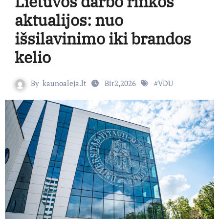
Lietuvos darbo rinkos
aktualijos: nuo
išsilavinimo iki brandos
kelio
By
kaunoaleja.lt
Bir2,2026
#
VDU