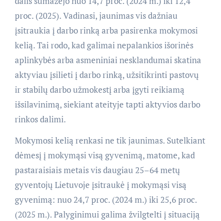
dalis sumažėjo nuo 14,7 proc. (2024 m.) iki 12,4
proc. (2025). Vadinasi, jaunimas vis dažniau
įsitraukia į darbo rinką arba pasirenka mokymosi
kelią. Tai rodo, kad galimai nepalankios išorinės
aplinkybės arba asmeniniai nesklandumai skatina
aktyviau įsilieti į darbo rinką, užsitikrinti pastovų
ir stabilų darbo užmokestį arba įgyti reikiamą
išsilavinimą, siekiant ateityje tapti aktyvios darbo
rinkos dalimi.
Mokymosi kelią renkasi ne tik jaunimas. Sutelkiant
dėmesį į mokymąsi visą gyvenimą, matome, kad
pastaraisiais metais vis daugiau 25–64 metų
gyventojų Lietuvoje įsitraukė į mokymąsi visą
gyvenimą: nuo 24,7 proc. (2024 m.) iki 25,6 proc.
(2025 m.). Palyginimui galima žvilgtelti į situaciją