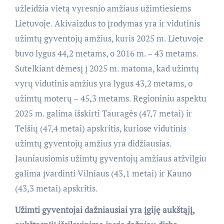
užleidžia vietą vyresnio amžiaus užimtiesiems
Lietuvoje. Akivaizdus to įrodymas yra ir vidutinis
užimtų gyventojų amžius, kuris 2025 m. Lietuvoje
buvo lygus 44,2 metams, o 2016 m. – 43 metams.
Sutelkiant dėmesį į 2025 m. matoma, kad užimtų
vyrų vidutinis amžius yra lygus 43,2 metams, o
užimtų moterų – 45,3 metams. Regioniniu aspektu
2025 m. galima išskirti Tauragės (47,7 metai) ir
Telšių (47,4 metai) apskritis, kuriose vidutinis
užimtų gyventojų amžius yra didžiausias.
Jauniausiomis užimtų gyventojų amžiaus atžvilgiu
galima įvardinti Vilniaus (43,1 metai) ir Kauno
(43,3 metai) apskritis.
Užimti gyventojai dažniausiai yra įgiję aukštąjį,