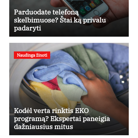
Parduodate telefoną
skelbimuose? Štai ką privalu
padaryti
Naudinga žinoti
Kodėl verta rinktis EKO
programą? Ekspertai paneigia
dažniausius mitus