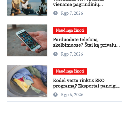
viename pagrindinių
vaidmenų penkių šalių filme
Rgp 7, 2026
„Nugalėtoja“: Lietuvos kino
teatruose – nuo rugpjūčio 7-
osios
Naudinga žinoti
Parduodate telefoną
skelbimuose? Štai ką privalu
padaryti
Rgp 7, 2026
Naudinga žinoti
Kodėl verta rinktis EKO
programą? Ekspertai paneigia
dažniausius mitus
Rgp 6, 2026