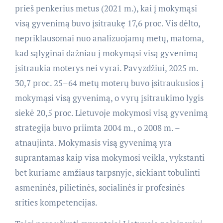
prieš penkerius metus (2021 m.), kai į mokymąsi
visą gyvenimą buvo įsitraukę 17,6 proc. Vis dėlto,
nepriklausomai nuo analizuojamų metų, matoma,
kad sąlyginai dažniau į mokymąsi visą gyvenimą
įsitraukia moterys nei vyrai. Pavyzdžiui, 2025 m.
30,7 proc. 25–64 metų moterų buvo įsitraukusios į
mokymąsi visą gyvenimą, o vyrų įsitraukimo lygis
siekė 20,5 proc. Lietuvoje mokymosi visą gyvenimą
strategija buvo priimta 2004 m., o 2008 m. –
atnaujinta. Mokymasis visą gyvenimą yra
suprantamas kaip visa mokymosi veikla, vykstanti
bet kuriame amžiaus tarpsnyje, siekiant tobulinti
asmeninės, pilietinės, socialinės ir profesinės
srities kompetencijas.