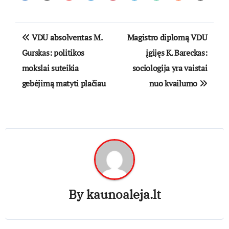
Navigacija
VDU absolventas M.
Magistro diplomą VDU
tarp
Gurskas: politikos
įgijęs K. Bareckas:
mokslai suteikia
sociologija yra vaistai
įrašų
gebėjimą matyti plačiau
nuo kvailumo
By
kaunoaleja.lt