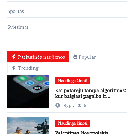
Sportas
Švietimas
Paskutinės naujienos
Popular
Trending
Naudinga žinoti
Kai patarėju tampa algoritmas:
kur baigiasi pagalba ir
prasideda reklama?
Rgp 7, 2026
Naudinga žinoti
Valentinas Novopolskis –