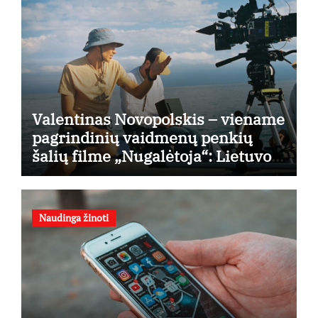
Valentinas Novopolskis – viename
pagrindinių vaidmenų penkių
šalių filme „Nugalėtoja“: Lietuvos
kino teatruose – nuo rugpjūčio 7-
osios
Naudinga žinoti