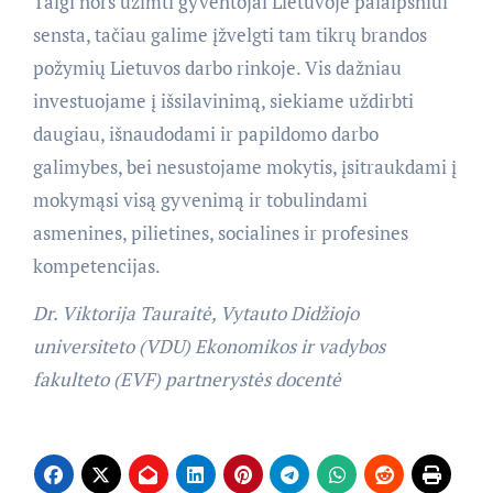
Taigi nors užimti gyventojai Lietuvoje palaipsniui
sensta, tačiau galime įžvelgti tam tikrų brandos
požymių Lietuvos darbo rinkoje. Vis dažniau
investuojame į išsilavinimą, siekiame uždirbti
daugiau, išnaudodami ir papildomo darbo
galimybes, bei nesustojame mokytis, įsitraukdami į
mokymąsi visą gyvenimą ir tobulindami
asmenines, pilietines, socialines ir profesines
kompetencijas.
Dr. Viktorija Tauraitė, Vytauto Didžiojo
universiteto (VDU) Ekonomikos ir vadybos
fakulteto (EVF) partnerystės docentė