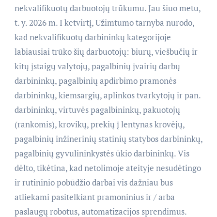
nekvalifikuotų darbuotojų trūkumu. Jau šiuo metu,
t. y. 2026 m. I ketvirtį, Užimtumo tarnyba nurodo,
kad nekvalifikuotų darbininkų kategorijoje
labiausiai trūko šių darbuotojų: biurų, viešbučių ir
kitų įstaigų valytojų, pagalbinių įvairių darbų
darbininkų, pagalbinių apdirbimo pramonės
darbininkų, kiemsargių, aplinkos tvarkytojų ir pan.
darbininkų, virtuvės pagalbininkų, pakuotojų
(rankomis), krovikų, prekių į lentynas krovėjų,
pagalbinių inžinerinių statinių statybos darbininkų,
pagalbinių gyvulininkystės ūkio darbininkų. Vis
dėlto, tikėtina, kad netolimoje ateityje nesudėtingo
ir rutininio pobūdžio darbai vis dažniau bus
atliekami pasitelkiant pramoninius ir / arba
paslaugų robotus, automatizacijos sprendimus.