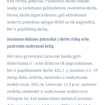
Kita vertus, pokyčiai, vykstantys darbo rinkoje,
susiję su lankstumo galimybėmis, nuotolinio darbo
forma, darbo jėgos trūkumu, gali atitinkamai
sudaryti palankias sąlygas dirbti ne tik pagrindinį,
bet ir papildomą darbą.
Jaunimas dažniau įsitraukia į darbo rinką arba
pasirenka mokymosi kelią
Kol vieni gyventojai Lietuvoje bando įgyti
išsilavinimą ir / arba dirbti ne tik pagrindiniame,
bet ir papildomame darbe, kiti, t. y. jaunimo (15–29
metų) dalis, nedirba, nesimoko ir mokymuose
nedalyvauja. 2025 m. Lietuvoje 12,4 proc. jaunimo
nedirbo, nesimokė ir mokymuose nedalyvavo.
Džiugina tai, kad pastaraisiais metais ši jaunimo