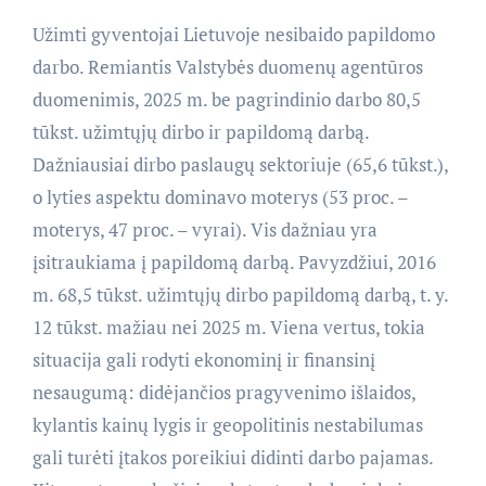
Užimti gyventojai Lietuvoje nesibaido papildomo
darbo. Remiantis Valstybės duomenų agentūros
duomenimis, 2025 m. be pagrindinio darbo 80,5
tūkst. užimtųjų dirbo ir papildomą darbą.
Dažniausiai dirbo paslaugų sektoriuje (65,6 tūkst.),
o lyties aspektu dominavo moterys (53 proc. –
moterys, 47 proc. – vyrai). Vis dažniau yra
įsitraukiama į papildomą darbą. Pavyzdžiui, 2016
m. 68,5 tūkst. užimtųjų dirbo papildomą darbą, t. y.
12 tūkst. mažiau nei 2025 m. Viena vertus, tokia
situacija gali rodyti ekonominį ir finansinį
nesaugumą: didėjančios pragyvenimo išlaidos,
kylantis kainų lygis ir geopolitinis nestabilumas
gali turėti įtakos poreikiui didinti darbo pajamas.