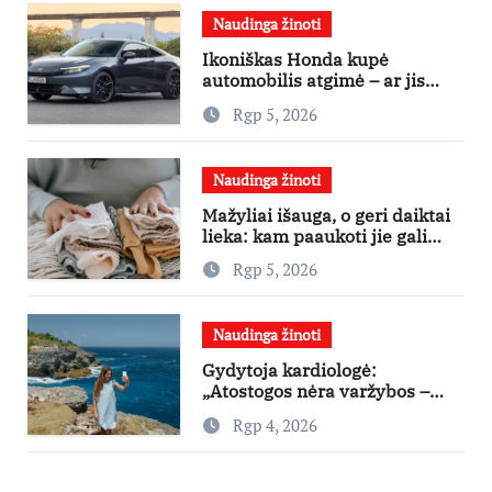
Naudinga žinoti
Ikoniškas Honda kupė
automobilis atgimė – ar jis
pateisins pirkėjų lūkesčius?
Rgp 5, 2026
Naudinga žinoti
Mažyliai išauga, o geri daiktai
lieka: kam paaukoti jie gali
būti aukso vertės?
Rgp 5, 2026
Naudinga žinoti
Gydytoja kardiologė:
„Atostogos nėra varžybos –
nereikia stengtis per vieną
Rgp 4, 2026
dieną pamatyti visų lankytinų
vietų“