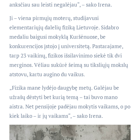
anksčiau sau leisti negalėjau“, – sako Irena.
Ji – viena pirmųjų moterų, studijavusi
elementariųjų dalelių fiziką Lietuvoje. Sidabro
medaliu baigusi mokyklą Kuršėnuose, be
konkurencijos įstojo į universitetą. Pastarajame,
tarp 23 vaikinų, fizikos išsilavinimo siekė tik dvi
merginos. Vėliau sukūrė šeimą su tiksliųjų mokslų
atstovu, kartu augino du vaikus.
„Fizika mane lydėjo daugybę metų. Galėjau be
užrašų dėstyti bet kurią temą – tai buvo mano
aistra. Net pensijoje padėjau mokytis vaikams, o po
kiek laiko – ir jų vaikams“, – sako Irena.