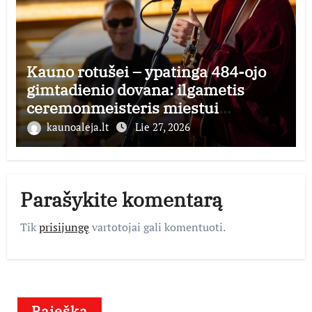
Kauno rotušei – ypatinga 484-ojo
gimtadienio dovana: ilgametis
ceremonmeisteris miestui
perduoda dešimtmečius kauptą
kaunoaleja.lt
Lie 27, 2026
istorijos kolekciją
Parašykite komentarą
Tik
prisijungę
vartotojai gali komentuoti.
Paieška