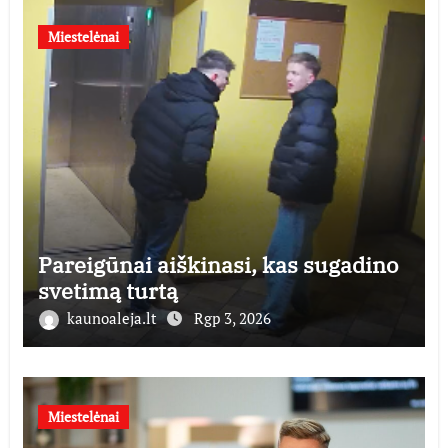
Miestelėnai
Pareigūnai aiškinasi, kas sugadino
svetimą turtą
kaunoaleja.lt
Rgp 3, 2026
Miestelėnai