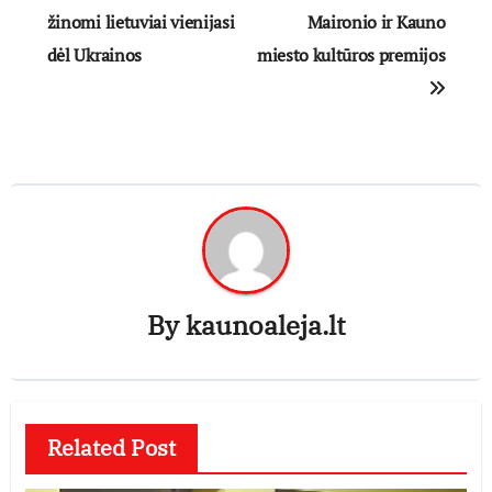
tarp
žinomi lietuviai vienijasi
Maironio ir Kauno
dėl Ukrainos
miesto kultūros premijos
įrašų
By
kaunoaleja.lt
Related Post