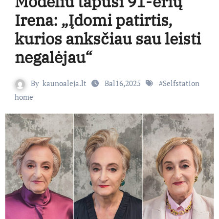
Modeliu tapusi 91-erių
Irena: „Įdomi patirtis,
kurios anksčiau sau leisti
negalėjau“
By
kaunoaleja.lt
Bal16,2025
#
Selfstation
home