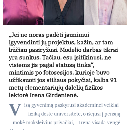
„Jei ne noras padėti jaunimui
įgyvendinti jų projektus, kažin, ar tam
būčiau pasiryžusi. Modelio darbas tikrai
yra sunkus. Tačiau, esu įsitikinusi, ne
visiems jis pagal statusą tinka“, –
mintimis po fotosesijos, kurioje buvo
užfiksuoti jos stiliaus pokyčiai, kalba 91
metų elementariųjų dalelių fizikos
lektorė Irena Girdenienė.
V
isą gyvenimą paskyrusi akademinei veiklai
– fiziką dėstė universitete, o išėjusi į pensiją
– mokė moksleivius privačiai, – Irena visada vengė