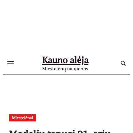
Skip
to
content
Kauno alėja
Miestelėnų naujienos
Miestelėnai