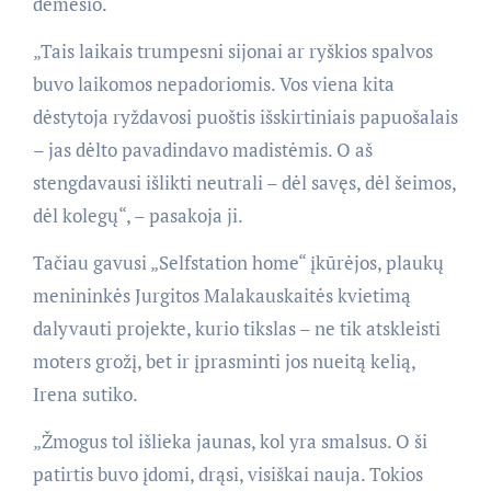
dėmesio.
„Tais laikais trumpesni sijonai ar ryškios spalvos
buvo laikomos nepadoriomis. Vos viena kita
dėstytoja ryždavosi puoštis išskirtiniais papuošalais
– jas dėlto pavadindavo madistėmis. O aš
stengdavausi išlikti neutrali – dėl savęs, dėl šeimos,
dėl kolegų“, – pasakoja ji.
Tačiau gavusi „Selfstation home“ įkūrėjos, plaukų
menininkės Jurgitos Malakauskaitės kvietimą
dalyvauti projekte, kurio tikslas – ne tik atskleisti
moters grožį, bet ir įprasminti jos nueitą kelią,
Irena sutiko.
„Žmogus tol išlieka jaunas, kol yra smalsus. O ši
patirtis buvo įdomi, drąsi, visiškai nauja. Tokios