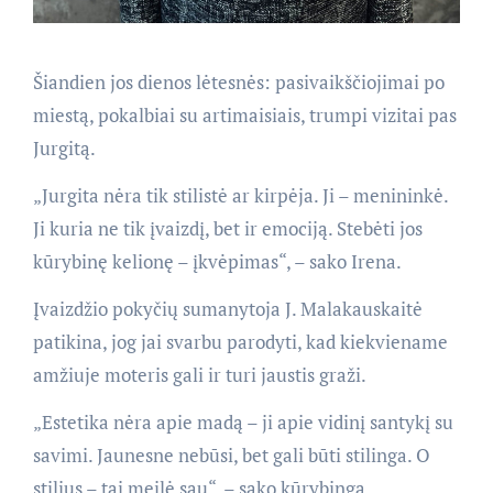
Šiandien jos dienos lėtesnės: pasivaikščiojimai po
miestą, pokalbiai su artimaisiais, trumpi vizitai pas
Jurgitą.
„Jurgita nėra tik stilistė ar kirpėja. Ji – menininkė.
Ji kuria ne tik įvaizdį, bet ir emociją. Stebėti jos
kūrybinę kelionę – įkvėpimas“, – sako Irena.
Įvaizdžio pokyčių sumanytoja J. Malakauskaitė
patikina, jog jai svarbu parodyti, kad kiekviename
amžiuje moteris gali ir turi jaustis graži.
„Estetika nėra apie madą – ji apie vidinį santykį su
savimi. Jaunesne nebūsi, bet gali būti stilinga. O
stilius – tai meilė sau“, – sako kūrybinga