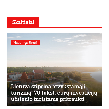
Skaitiniai
Naudinga žinoti
Lietuva stiprina atvykstamąjį
turizmą: 70 tūkst. eurų investicijų
užsienio turistams pritraukti