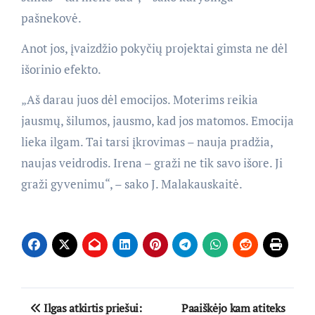
pašnekovė.
Anot jos, įvaizdžio pokyčių projektai gimsta ne dėl
išorinio efekto.
„Aš darau juos dėl emocijos. Moterims reikia
jausmų, šilumos, jausmo, kad jos matomos. Emocija
lieka ilgam. Tai tarsi įkrovimas – nauja pradžia,
naujas veidrodis. Irena – graži ne tik savo išore. Ji
graži gyvenimu“, – sako J. Malakauskaitė.
Navigacija
Ilgas atkirtis priešui:
Paaiškėjo kam atiteks