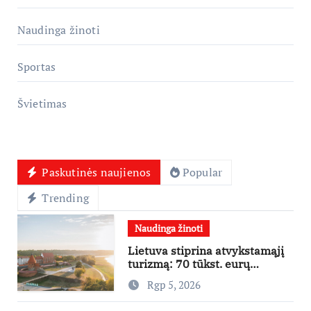
Naudinga žinoti
Sportas
Švietimas
Paskutinės naujienos
Popular
Trending
Naudinga žinoti
Lietuva stiprina atvykstamąjį
turizmą: 70 tūkst. eurų
investicijų užsienio turistams
Rgp 5, 2026
pritraukti