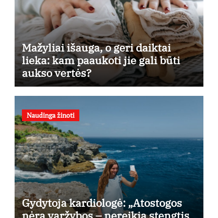
Mažyliai išauga, o geri daiktai
lieka: kam paaukoti jie gali būti
aukso vertės?
Naudinga žinoti
Gydytoja kardiologė: „Atostogos
nėra varžybos – nereikia stengtis