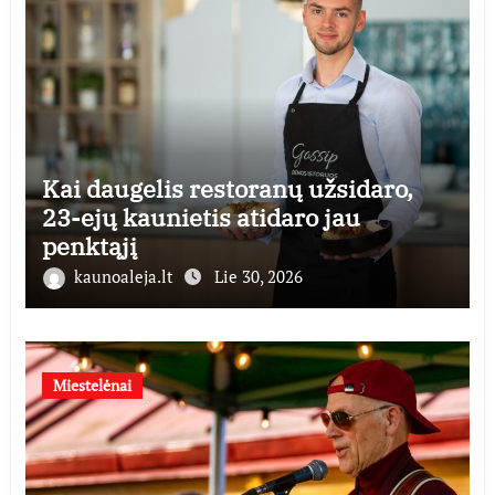
Kai daugelis restoranų užsidaro,
23-ejų kaunietis atidaro jau
penktąjį
kaunoaleja.lt
Lie 30, 2026
Miestelėnai