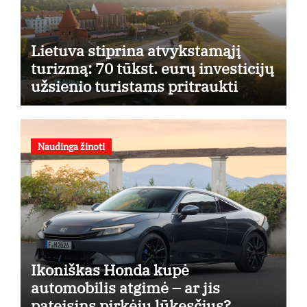
Lietuva stiprina atvykstamąjį
turizmą: 70 tūkst. eurų investicijų
užsienio turistams pritraukti
Naudinga žinoti
Ikoniškas Honda kupė
automobilis atgimė – ar jis
pateisins pirkėjų lūkesčius?