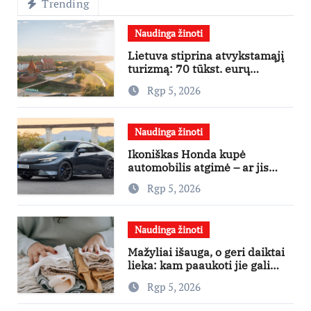
Trending
Naudinga žinoti
Lietuva stiprina atvykstamąjį
turizmą: 70 tūkst. eurų
investicijų užsienio turistams
Rgp 5, 2026
pritraukti
Naudinga žinoti
Ikoniškas Honda kupė
automobilis atgimė – ar jis
pateisins pirkėjų lūkesčius?
Rgp 5, 2026
Naudinga žinoti
Mažyliai išauga, o geri daiktai
lieka: kam paaukoti jie gali
būti aukso vertės?
Rgp 5, 2026