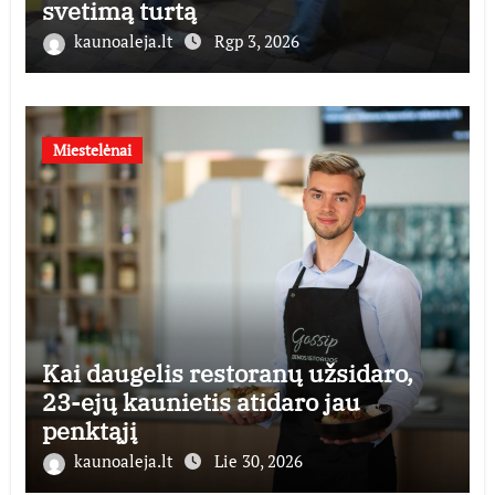
svetimą turtą
kaunoaleja.lt
Rgp 3, 2026
Miestelėnai
Kai daugelis restoranų užsidaro,
23-ejų kaunietis atidaro jau
penktąjį
kaunoaleja.lt
Lie 30, 2026