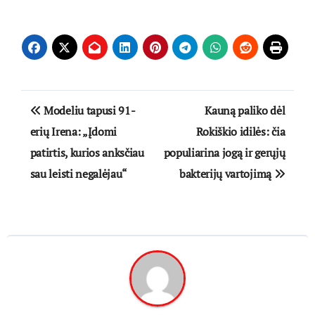
Navigacija
Modeliu tapusi 91-
Kauną paliko dėl
tarp
erių Irena: „Įdomi
Rokiškio idilės: čia
patirtis, kurios anksčiau
populiarina jogą ir gerųjų
įrašų
sau leisti negalėjau“
bakterijų vartojimą