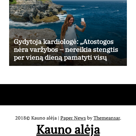
Gydytoja kardiologė: „Atostogos
nėra varžybos – nereikia stengtis
per vieną dieną pamatyti visų
lankytinų vietų“
2018© Kauno alėja
|
Paper News
by
Themeansar
.
Kauno alėja