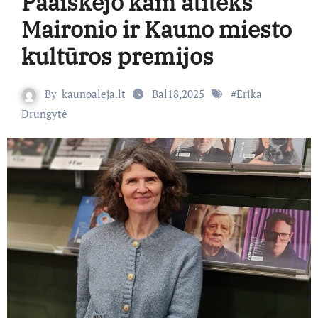
Paaiškėjo kam atiteks
Maironio ir Kauno miesto
kultūros premijos
By
kaunoaleja.lt
Bal18,2025
#
Erika
Drungytė