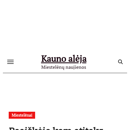
Skip
to
content
Kauno alėja
Miestelėnų naujienos
Miestelėnai