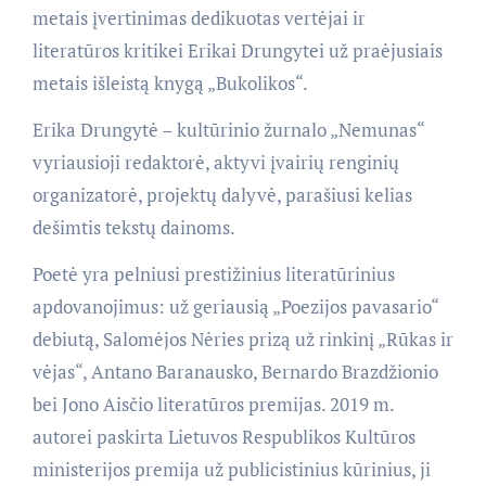
metais įvertinimas dedikuotas vertėjai ir
literatūros kritikei Erikai Drungytei už praėjusiais
metais išleistą knygą „Bukolikos“.
Erika Drungytė – kultūrinio žurnalo „Nemunas“
vyriausioji redaktorė, aktyvi įvairių renginių
organizatorė, projektų dalyvė, parašiusi kelias
dešimtis tekstų dainoms.
Poetė yra pelniusi prestižinius literatūrinius
apdovanojimus: už geriausią „Poezijos pavasario“
debiutą, Salomėjos Nėries prizą už rinkinį „Rūkas ir
vėjas“, Antano Baranausko, Bernardo Brazdžionio
bei Jono Aisčio literatūros premijas. 2019 m.
autorei paskirta Lietuvos Respublikos Kultūros
ministerijos premija už publicistinius kūrinius, ji