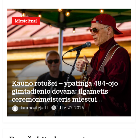
Miestelėnai
Kauno rotušei – ypatinga 484-ojo
gimtadienio dovana: ilgametis
ceremonmeisteris miestui
perduoda dešimtmečius kauptą
kaunoaleja.lt
Lie 27, 2026
istorijos kolekciją