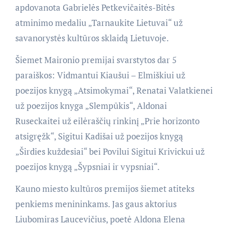
apdovanota Gabrielės Petkevičaitės-Bitės
atminimo medaliu „Tarnaukite Lietuvai“ už
savanorystės kultūros sklaidą Lietuvoje.
Šiemet Maironio premijai svarstytos dar 5
paraiškos: Vidmantui Kiaušui – Elmiškiui už
poezijos knygą „Atsimokymai“, Renatai Valatkienei
už poezijos knyga „Slempūkis“, Aldonai
Ruseckaitei už eilėraščių rinkinį „Prie horizonto
atsigręžk“, Sigitui Kadišai už poezijos knygą
„Širdies kuždesiai“ bei Povilui Sigitui Krivickui už
poezijos knygą „Šypsniai ir vypsniai“.
Kauno miesto kultūros premijos šiemet atiteks
penkiems menininkams. Jas gaus aktorius
Liubomiras Laucevičius, poetė Aldona Elena