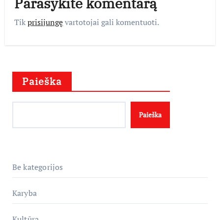
Parašykite komentarą
Tik
prisijungę
vartotojai gali komentuoti.
Paieška
Paieška
Be kategorijos
Karyba
Kultūra