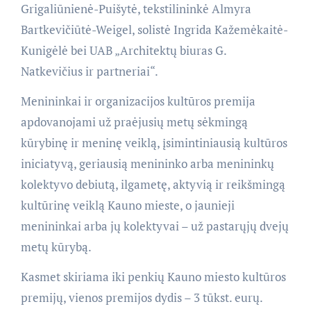
Grigaliūnienė-Puišytė, tekstilininkė Almyra
Bartkevičiūtė-Weigel, solistė Ingrida Kažemėkaitė-
Kunigėlė bei UAB „Architektų biuras G.
Natkevičius ir partneriai“.
Menininkai ir organizacijos kultūros premija
apdovanojami už praėjusių metų sėkmingą
kūrybinę ir meninę veiklą, įsimintiniausią kultūros
iniciatyvą, geriausią menininko arba menininkų
kolektyvo debiutą, ilgametę, aktyvią ir reikšmingą
kultūrinę veiklą Kauno mieste, o jaunieji
menininkai arba jų kolektyvai – už pastarųjų dvejų
metų kūrybą.
Kasmet skiriama iki penkių Kauno miesto kultūros
premijų, vienos premijos dydis – 3 tūkst. eurų.