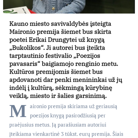
Kauno miesto savivaldybės įsteigta
Maironio premija šiemet bus skirta
poetei Erikai Drungytei už knygą
„Bukolikos“. Ji autorei bus įteikta
tarptautinio festivalio „Poezijos
pavasaris“ baigiamojo renginio metu.
Kultūros premijomis šiemet bus
apdovanoti dar penki menininkai už jų
indėlį į kultūrą, sėkmingą kūrybinę
veiklą, miesto ir šalies garsinimą.
M
aironio premija skiriama už geriausią
poezijos knygą pasirodžiusią per
praėjusius metus. Ją parašiusiam autoriui
įteikiama vienkartinė 3 tūkst. eurų premija. Šiais