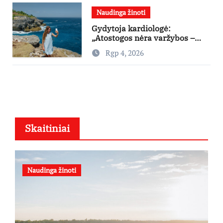
Naudinga žinoti
Gydytoja kardiologė:
„Atostogos nėra varžybos –
nereikia stengtis per vieną
Rgp 4, 2026
dieną pamatyti visų lankytinų
vietų“
Skaitiniai
Naudinga žinoti