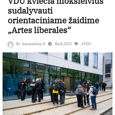
VDU kviečia moksleivius
sudalyvauti
orientaciniame žaidime
„Artes liberales“
By
kaunoaleja.lt
Bal8,2025
#
VDU