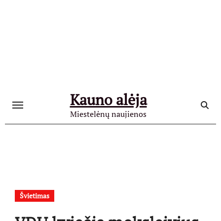
Skip
to
content
Kauno alėja
Miestelėnų naujienos
Švietimas