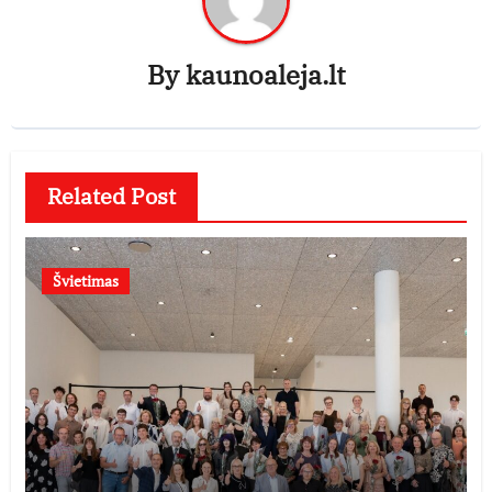
By
kaunoaleja.lt
Related Post
Švietimas