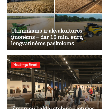
Ūkininkams ir akvakultūros
įmonėms – dar 15 mln. eurų
lengvatinėms paskoloms
Naudinga žinoti
Išmanieji baldai stebina Lietuvos