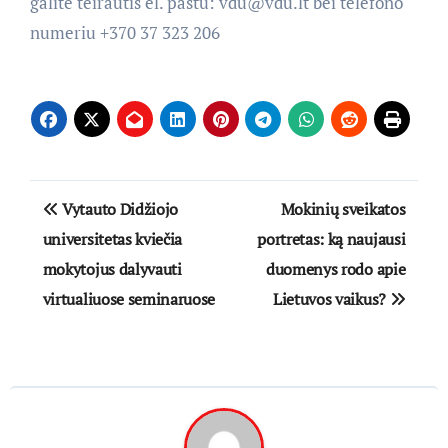
galite teirautis el. paštu: vdu@vdu.lt bei telefono
numeriu +370 37 323 206
Navigacija
Vytauto Didžiojo
Mokinių sveikatos
tarp
universitetas kviečia
portretas: ką naujausi
mokytojus dalyvauti
duomenys rodo apie
įrašų
virtualiuose seminaruose
Lietuvos vaikus?