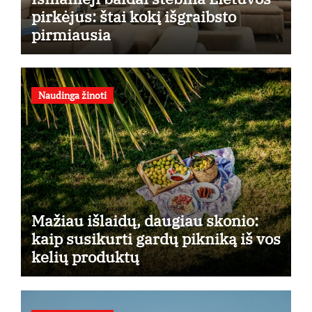
pirkėjus: štai kokį išgraibsto
pirmiausia
Naudinga žinoti
Mažiau išlaidų, daugiau skonio:
kaip susikurti gardų pikniką iš vos
kelių produktų