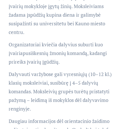
įvairių mokykloje įgytų žinių. Moksleiviams
žadama įspūdžių kupina diena ir galimybė
susipažinti su universitetu bei Kauno miesto
centru.
Organizatoriai kviečia dalyvius suburti kuo
įvairiapusiškesnių žmonių komandą, kadangi
prireiks įvairių įgūdžių.
Dalyvauti varžybose gali vyresniųjų (10–12 kl.)
klasių moksleiviai, susibūrę į 4–5 dalyvių
komandas. Moksleivių grupės turėtų pristatyti
pažymą – leidimą iš mokyklos dėl dalyvavimo
renginyje.
Daugiau informacijos dėl orientacinio žaidimo