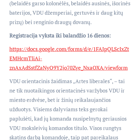
(belaidės garso kolonėlės, belaidės ausinės, išorinės
baterijos, VDU džemperiai, gertuvės ir daug kitų
prizų) bei renginio draugų dovanų.
Registracija vyksta iki balandžio 16 dienos:
https://docs.google.com/forms/d/e/1FAIpQLScIxZt
EMHcmTliAi-
znAxAdSstfZaNyO9Y2jo70Zye_NxaOXA/viewform
VDU orientacinis žaidimas „Artes liberales“, – tai
ne tik nuotaikingos orientacinės varžybos VDU ir
miesto erdvėse, bet ir žinių reikalaujančios
užduotys. Visiems dalyviams teks gerokai
paplušėti, kad jų komanda nusipelnytų geriausios
VDU moksleivių komandos titulo. Visos rungtys
skatins darbą komandoje, taip pat pareikalaus