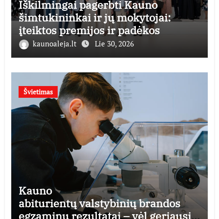
Iškilmingai pagerbti Kauno
šimtukininkai ir jų mokytojai:
įteiktos premijos ir padėkos
kaunoaleja.lt
Lie 30, 2026
Švietimas
Kauno
abiturientų valstybinių brandos
egzaminų rezultatai – vėl geriausi