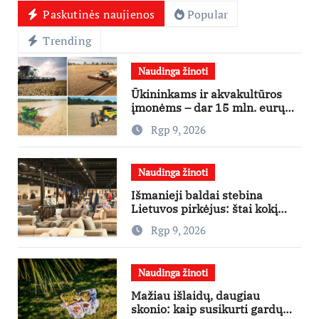
Paskutinės naujienos
Popular
Trending
Naudinga žinoti
Ūkininkams ir akvakultūros
įmonėms – dar 15 mln. eurų
lengvatinėms paskoloms
Rgp 9, 2026
Naudinga žinoti
Išmanieji baldai stebina
Lietuvos pirkėjus: štai kokį
išgraibsto pirmiausia
Rgp 9, 2026
Naudinga žinoti
Mažiau išlaidų, daugiau
skonio: kaip susikurti gardų