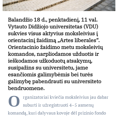
Balandžio 18 d., penktadienį, 11 val.
Vytauto Didžiojo universitetas (VDU)
sukvies visus aktyvius moksleivius į
orientacinį žaidimą „Artes liberales“.
Orientacinio žaidimo metu moksleivių
komandos, narpliodamos užduotis ir
ieškodamos užkoduotų atsakymų,
susipažins su universitetu, jame
esančiomis galimybėmis bei turės
galimybę pabendrauti su universiteto
bendruomene.
O
rganizatoriai kviečia moksleivius jau dabar
suburti ir užregistruoti 4–5 asmenų
komandą, kuri dalyvaus kovoje dėl prizinio fondo