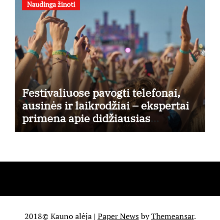
Naudinga žinoti
Festivaliuose pavogti telefonai,
ausinės ir laikrodžiai – ekspertai
primena apie didžiausias
finansines rizikas
2018© Kauno alėja
|
Paper News
by
Themeansar
.