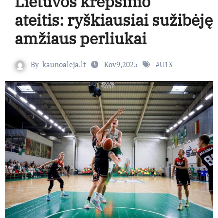
Lietuvos krepšinio
ateitis: ryškiausiai sužibėj
amžiaus perliukai
By
kaunoaleja.lt
Kov9,2025
#
U13