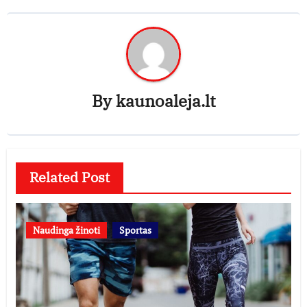
By
kaunoaleja.lt
Related Post
Naudinga žinoti
Sportas