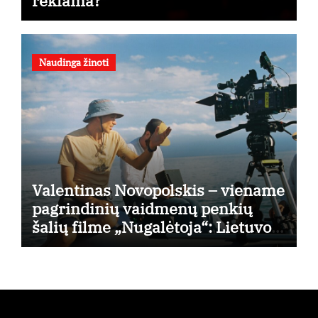
reklama?
Naudinga žinoti
Valentinas Novopolskis – viename
pagrindinių vaidmenų penkių
šalių filme „Nugalėtoja“: Lietuvos
kino teatruose – nuo rugpjūčio 7-
osios