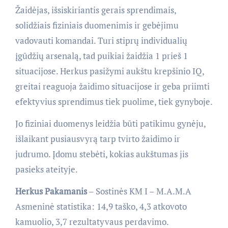
Žaidėjas, išsiskiriantis gerais sprendimais,
solidžiais fiziniais duomenimis ir gebėjimu
vadovauti komandai. Turi stiprų individualių
įgūdžių arsenalą, tad puikiai žaidžia 1 prieš 1
situacijose. Herkus pasižymi aukštu krepšinio IQ,
greitai reaguoja žaidimo situacijose ir geba priimti
efektyvius sprendimus tiek puolime, tiek gynyboje.
Jo fiziniai duomenys leidžia būti patikimu gynėju,
išlaikant pusiausvyrą tarp tvirto žaidimo ir
judrumo. Įdomu stebėti, kokias aukštumas jis
pasieks ateityje.
Herkus Pakamanis
– Sostinės KM I – M.A.M.A
Asmeninė statistika: 14,9 taško, 4,3 atkovoto
kamuolio, 3,7 rezultatyvaus perdavimo.