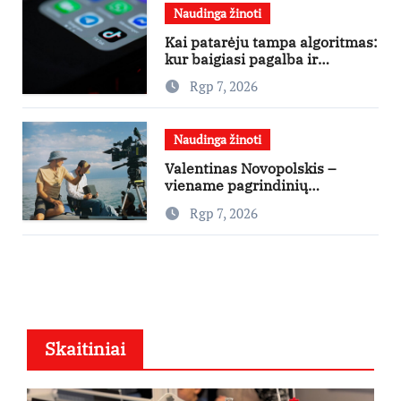
Naudinga žinoti
Kai patarėju tampa algoritmas:
kur baigiasi pagalba ir
prasideda reklama?
Rgp 7, 2026
Naudinga žinoti
Valentinas Novopolskis –
viename pagrindinių
vaidmenų penkių šalių filme
Rgp 7, 2026
„Nugalėtoja“: Lietuvos kino
teatruose – nuo rugpjūčio 7-
osios
Skaitiniai