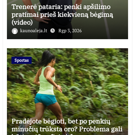
Trenerė pataria: penki apšilimo
pratimai prieš kiekvieną bėgimą
(video)
kaunoaleja.lt
Rgp 3, 2026
Sportas
Pradėjote bėgioti, bet po penkių
minučių trūksta oro? Problema gali