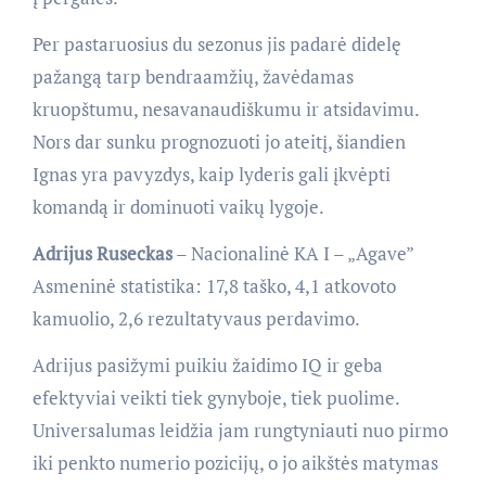
Per pastaruosius du sezonus jis padarė didelę
pažangą tarp bendraamžių, žavėdamas
kruopštumu, nesavanaudiškumu ir atsidavimu.
Nors dar sunku prognozuoti jo ateitį, šiandien
Ignas yra pavyzdys, kaip lyderis gali įkvėpti
komandą ir dominuoti vaikų lygoje.
Adrijus Ruseckas
– Nacionalinė KA I – „Agave”
Asmeninė statistika: 17,8 taško, 4,1 atkovoto
kamuolio, 2,6 rezultatyvaus perdavimo.
Adrijus pasižymi puikiu žaidimo IQ ir geba
efektyviai veikti tiek gynyboje, tiek puolime.
Universalumas leidžia jam rungtyniauti nuo pirmo
iki penkto numerio pozicijų, o jo aikštės matymas