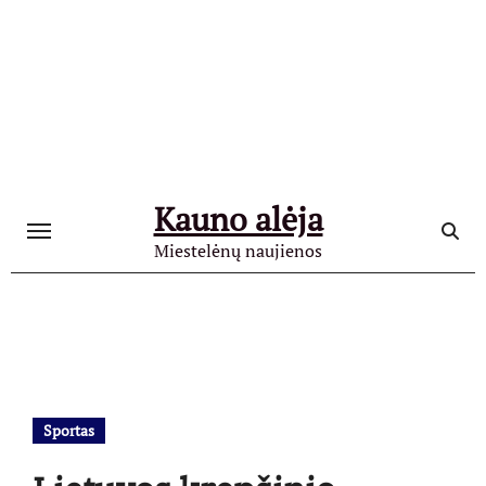
Skip
to
content
Kauno alėja
Miestelėnų naujienos
Sportas