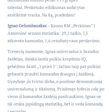
talentai. Penketuko eiliškumas sudarytas
atsitiktine tvarka. Na ką, pradedam!
Ignas Gelumbauskas
– Kauno KM „Perkūnas” I
Asmeninė sezono statistika: 29,2 taško, 7,3
atkovoto kamuolio, 1,6 rezultatyvaus perdavimo.
Trenerių nuomone, Ignas universalus ir brandus
žaidėjas, išsiskiriantis puikiu krepšinio IQ,
gebėjimu žaisti „1 prieš 1″, tačiau taip pat puikiai
gebantis įtraukti komandos draugus į žaidimą.
Gynyboje jis tvirtai dirba, o puolime demonstruoja
universalumą ir tikslumą. Prisiėmęs lyderio rolę po
vieno iš komandos žaidėjų pasitraukimo, Ignas ne
tik renka įspūdingą statistiką, bet ir veda komandą
į pergales.