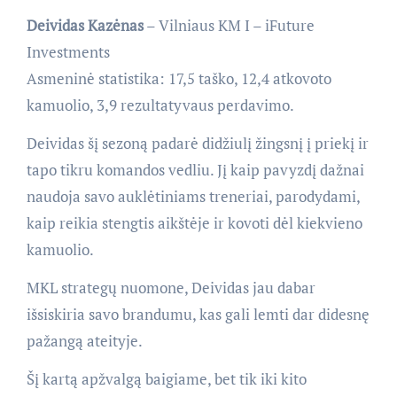
Deividas Kazėnas
– Vilniaus KM I – iFuture
Investments
Asmeninė statistika: 17,5 taško, 12,4 atkovoto
kamuolio, 3,9 rezultatyvaus perdavimo.
Deividas šį sezoną padarė didžiulį žingsnį į priekį ir
tapo tikru komandos vedliu. Jį kaip pavyzdį dažnai
naudoja savo auklėtiniams treneriai, parodydami,
kaip reikia stengtis aikštėje ir kovoti dėl kiekvieno
kamuolio.
MKL strategų nuomone, Deividas jau dabar
išsiskiria savo brandumu, kas gali lemti dar didesnę
pažangą ateityje.
Šį kartą apžvalgą baigiame, bet tik iki kito