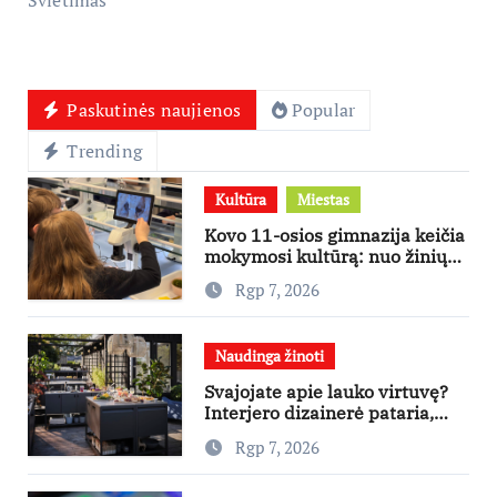
Paskutinės naujienos
Popular
Trending
Kultūra
Miestas
Kovo 11-osios gimnazija keičia
mokymosi kultūrą: nuo žinių
kaupimo – prie jų supratimo ir
Rgp 7, 2026
taikymo
Naudinga žinoti
Svajojate apie lauko virtuvę?
Interjero dizainerė pataria,
nuo ko pradėti
Rgp 7, 2026