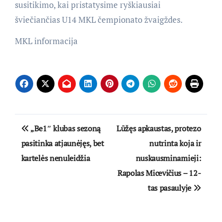
susitikimo, kai pristatysime ryškiausiai
šviečiančias U14 MKL čempionato žvaigždes.
MKL informacija
Navigacija
„Be1″ klubas sezoną
Lūžęs apkaustas, protezo
tarp
pasitinka atjaunėjęs, bet
nutrinta koja ir
kartelės nenuleidžia
nuskausminamieji:
įrašų
Rapolas Micevičius – 12-
tas pasaulyje