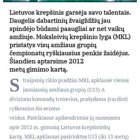
Lietuvos krepšinis garsėja savo talentais.
Daugelis dabartinių žvaigždžių jau
spindėjo būdami paaugliai ar net vaikų
amžiuje. Moksleivių krepšinio lyga (MKL)
pristatys visų amžiaus grupių
čempionatų ryškiausius penkis žaidėjus.
Šiandien aptarsime 2012
metų gimimo kartą.
S
traipsnių ciklo pradžiai MKL apklausė vienos
jauniausių amžiaus grupių (U13) A
diviziono komandų trenerius, prašydama įvardinti
ryškesnius šio sezono
veidus. Pateikiame apibendrintas jų nuomones
apie 2012 m. gimusią Lietuvos krepšininkų
kartą. MKL apklausai pasirinktos U13 (iki 13 metų)