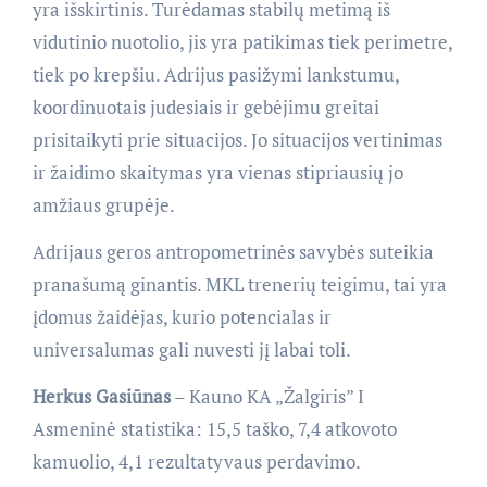
yra išskirtinis. Turėdamas stabilų metimą iš
vidutinio nuotolio, jis yra patikimas tiek perimetre,
tiek po krepšiu. Adrijus pasižymi lankstumu,
koordinuotais judesiais ir gebėjimu greitai
prisitaikyti prie situacijos. Jo situacijos vertinimas
ir žaidimo skaitymas yra vienas stipriausių jo
amžiaus grupėje.
Adrijaus geros antropometrinės savybės suteikia
pranašumą ginantis. MKL trenerių teigimu, tai yra
įdomus žaidėjas, kurio potencialas ir
universalumas gali nuvesti jį labai toli.
Herkus Gasiūnas
– Kauno KA „Žalgiris” I
Asmeninė statistika: 15,5 taško, 7,4 atkovoto
kamuolio, 4,1 rezultatyvaus perdavimo.