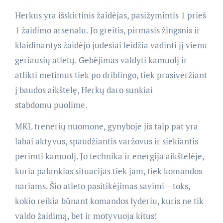
Herkus yra išskirtinis žaidėjas, pasižymintis 1 prieš
1 žaidimo arsenalu. Jo greitis, pirmasis žingsnis ir
klaidinantys žaidėjo judesiai leidžia vadinti jį vienu
geriausių atletų. Gebėjimas valdyti kamuolį ir
atlikti metimus tiek po driblingo, tiek prasiveržiant
į baudos aikštelę, Herkų daro sunkiai
stabdomu puolime.
MKL trenerių nuomone, gynyboje jis taip pat yra
labai aktyvus, spaudžiantis varžovus ir siekiantis
perimti kamuolį. Jo technika ir energija aikštelėje,
kuria palankias situacijas tiek jam, tiek komandos
nariams. Šio atleto pasitikėjimas savimi – toks,
kokio reikia būnant komandos lyderiu, kuris ne tik
valdo žaidimą, bet ir motyvuoja kitus!