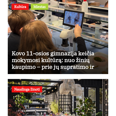
Kultūra
Miestas
Kovo 11-osios gimnazija keičia
mokymosi kultūrą: nuo žinių
kaupimo – prie jų supratimo ir
taikymo
Naudinga žinoti