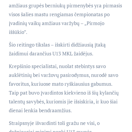
amžiaus grupės berniukų pirmenybės yra pirmasis
visos šalies mastu rengiamas čempionatas po
įvadinių vaikų amžiaus varžybų – „Pirmojo
iššūkio”.
Šio reitingo tikslas – išskirti didžiausią įtaką
žaidimui darančius U13 MKL žaidėjus.
Krepšinio specialistai, nuolat stebintys savo
auklėtinių bei varžovų pasirodymus, nurodė savo
favoritus, kuriuose mato ryškiausius gabumus.
Taip pat buvo įvardintos kiekvieno iš šių kylančių
talentų savybės, kuriomis jie išsiskiria, ir kuo šiai
dienai lenkia bendraamžius.
Straipsnyje išvardinti toli gražu ne visi, o
dažniausiai minimi penki U13 grupės