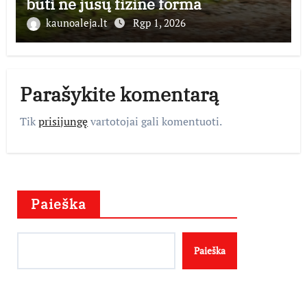
būti ne jūsų fizinė forma
kaunoaleja.lt
Rgp 1, 2026
Parašykite komentarą
Tik
prisijungę
vartotojai gali komentuoti.
Paieška
Paieška