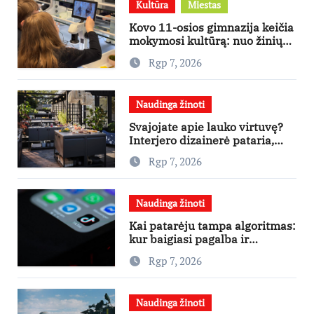
Kultūra
Miestas
Kovo 11-osios gimnazija keičia
mokymosi kultūrą: nuo žinių
kaupimo – prie jų supratimo ir
Rgp 7, 2026
taikymo
Naudinga žinoti
Svajojate apie lauko virtuvę?
Interjero dizainerė pataria,
nuo ko pradėti
Rgp 7, 2026
Naudinga žinoti
Kai patarėju tampa algoritmas:
kur baigiasi pagalba ir
prasideda reklama?
Rgp 7, 2026
Naudinga žinoti