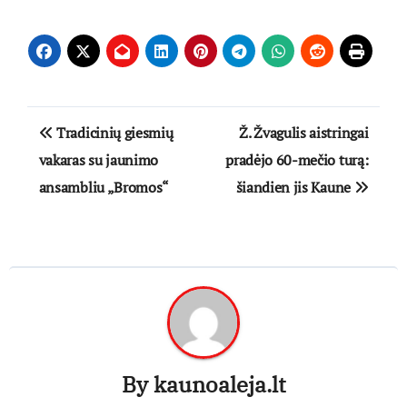
Navigacija
Tradicinių giesmių
Ž. Žvagulis aistringai
tarp
vakaras su jaunimo
pradėjo 60-mečio turą:
ansambliu „Bromos“
šiandien jis Kaune
įrašų
By
kaunoaleja.lt