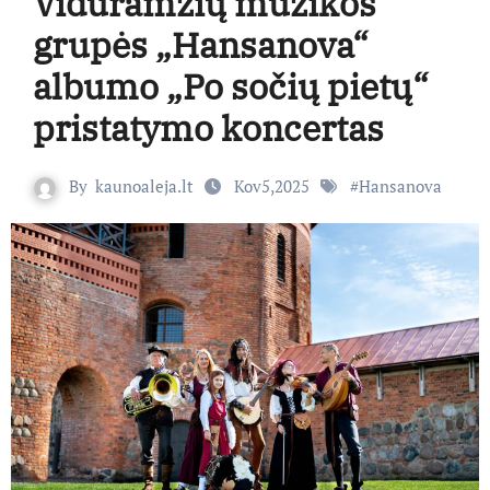
Viduramžių muzikos
grupės „Hansanova“
albumo „Po sočių pietų“
pristatymo koncertas
By
kaunoaleja.lt
Kov5,2025
#
Hansanova