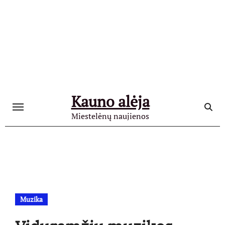
Skip
to
content
Kauno alėja
Miestelėnų naujienos
Muzika