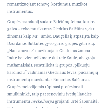
romantizuojant senovę, kostiumus, muzikos
instrumentus.
Grupės branduolį sudaro Balčiūnų šeima, kurios
galva – roko muzikantas Giedrius Balčiūnas, dar
žinomas kaip Mr. Jumbo. Daugelis jį atpažįsta kaip
Džordanos Butkutės gyvo garso grupės gitaristą.
„Hansanovoje“ muzikuoja ir Giedriaus žmona
Indrė bei vienuolikmetė dukrelė Saulė, abi groja
mušamaisiais. Neatsilieka ir grupės „pilkuoju
kardinolu“ vadinamas Giedriaus tėvas, pučiamųjų
instrumentų muzikantas Rimantas Balčiūnas.
Grupės melodijomis rūpinasi profesionali
smuikininkė, taip pat senoviniu švedų liaudies
instrumentu
nyckelharpa
grojanti Urtė Šabūnaitė.