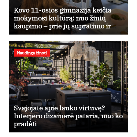
Kovo 11-osios gimnazija keičia
mokymosi kultūrą: nuo žinių
kaupimo – prie jų supratimo ir
taikymo
Naudinga žinoti
Svajojate apie lauko virtuvę?
Interjero dizainerė pataria, nuo ko
pradėti