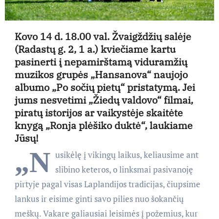
Kovo 14 d. 18.00 val. Žvaigždžių salėje
(Radastų g. 2, 1 a.) kviečiame kartu
pasinerti į nepamirštamą viduramžių
muzikos grupės „Hansanova“ naujojo
albumo
„Po sočių pietų“
pristatymą. Jei
jums nesvetimi „Žiedų valdovo“ filmai,
piratų istorijos ar vaikystėje skaitėte
knygą „Ronja plėšiko duktė“, laukiame
Jūsų!
„N
usikėlę į vikingų laikus, keliausime ant
slibino keteros, o linksmai pasivanoję
pirtyje pagal visas Laplandijos tradicijas, čiupsime
lankus ir eisime ginti savo pilies nuo šokančių
meškų. Vakare galiausiai leisimės į požemius, kur