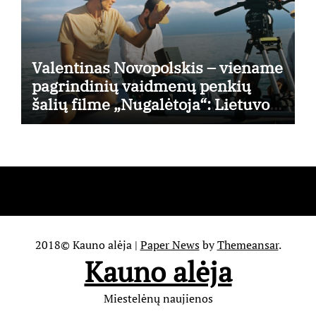
Valentinas Novopolskis – viename
pagrindinių vaidmenų penkių
šalių filme „Nugalėtoja“: Lietuvos
kino teatruose – nuo rugpjūčio 7-
osios
2018© Kauno alėja
|
Paper News
by
Themeansar
.
Kauno alėja
Miestelėnų naujienos