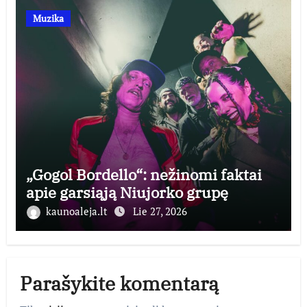
Muzika
„Gogol Bordello“: nežinomi faktai
apie garsiąją Niujorko grupę
kaunoaleja.lt
Lie 27, 2026
Parašykite komentarą