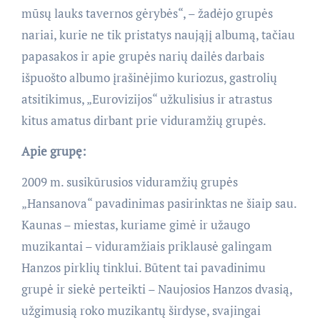
mūsų lauks tavernos gėrybės“, – žadėjo grupės
nariai, kurie ne tik pristatys naująjį albumą, tačiau
papasakos ir apie grupės narių dailės darbais
išpuošto albumo įrašinėjimo kuriozus, gastrolių
atsitikimus, „Eurovizijos“ užkulisius ir atrastus
kitus amatus dirbant prie viduramžių grupės.
Apie grupę:
2009 m. susikūrusios viduramžių grupės
„Hansanova“ pavadinimas pasirinktas ne šiaip sau.
Kaunas – miestas, kuriame gimė ir užaugo
muzikantai – viduramžiais priklausė galingam
Hanzos pirklių tinklui. Būtent tai pavadinimu
grupė ir siekė perteikti – Naujosios Hanzos dvasią,
užgimusią roko muzikantų širdyse, svajingai