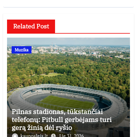
Related Post
Muzika
Pilnas stadionas, tūkstančiai
telefonų: Pitbull gerbėjams turi
gerą žinią dėl ryšio
kaunoaleja.lt
Lie 31, 2026