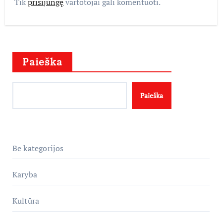
Tik
prisijungę
vartotojai gali komentuoti.
Paieška
Paieška
Be kategorijos
Karyba
Kultūra