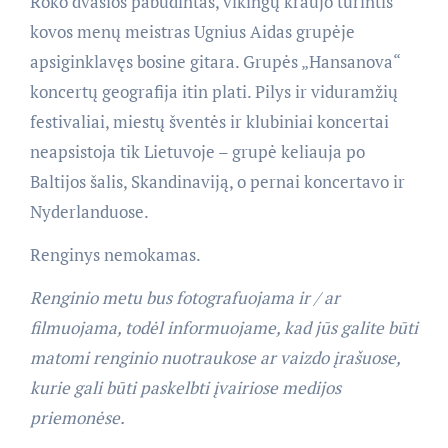
Roko dvasios pabudintas, vikingų kraujo turintis
kovos menų meistras Ugnius Aidas grupėje
apsiginklavęs bosine gitara. Grupės „Hansanova“
koncertų geografija itin plati. Pilys ir viduramžių
festivaliai, miestų šventės ir klubiniai koncertai
neapsistoja tik Lietuvoje – grupė keliauja po
Baltijos šalis, Skandinaviją, o pernai koncertavo ir
Nyderlanduose.
Renginys nemokamas.
Renginio metu bus fotografuojama ir / ar
filmuojama, todėl informuojame, kad jūs galite būti
matomi renginio nuotraukose ar vaizdo įrašuose,
kurie gali būti paskelbti įvairiose medijos
priemonėse.