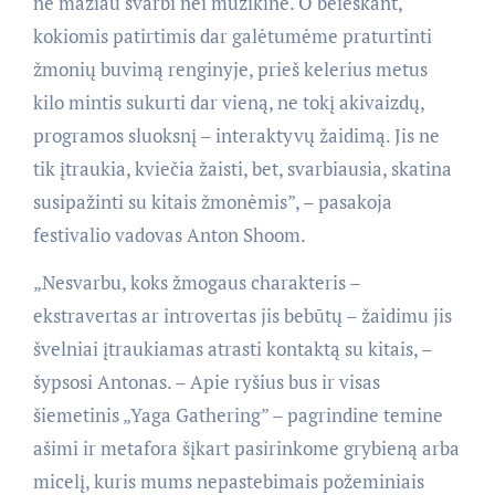
ne mažiau svarbi nei muzikinė. O beieškant,
kokiomis patirtimis dar galėtumėme praturtinti
žmonių buvimą renginyje, prieš kelerius metus
kilo mintis sukurti dar vieną, ne tokį akivaizdų,
programos sluoksnį – interaktyvų žaidimą. Jis ne
tik įtraukia, kviečia žaisti, bet, svarbiausia, skatina
susipažinti su kitais žmonėmis”, – pasakoja
festivalio vadovas Anton Shoom.
„Nesvarbu, koks žmogaus charakteris –
ekstravertas ar introvertas jis bebūtų – žaidimu jis
švelniai įtraukiamas atrasti kontaktą su kitais, –
šypsosi Antonas. – Apie ryšius bus ir visas
šiemetinis „Yaga Gathering” – pagrindine temine
ašimi ir metafora šįkart pasirinkome grybieną arba
micelį, kuris mums nepastebimais požeminiais