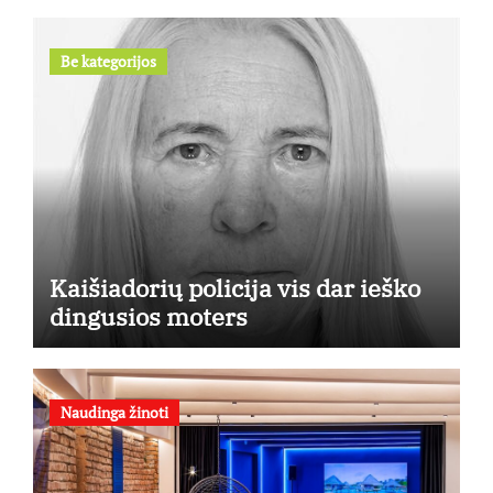
Be kategorijos
Kaišiadorių policija vis dar ieško
dingusios moters
Naudinga žinoti