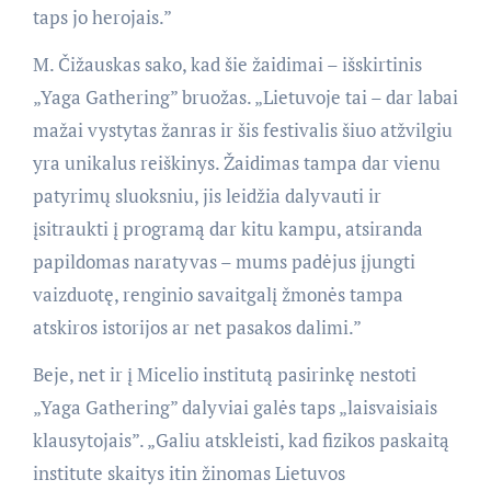
taps jo herojais.”
M. Čižauskas sako, kad šie žaidimai – išskirtinis
„Yaga Gathering” bruožas. „Lietuvoje tai – dar labai
mažai vystytas žanras ir šis festivalis šiuo atžvilgiu
yra unikalus reiškinys. Žaidimas tampa dar vienu
patyrimų sluoksniu, jis leidžia dalyvauti ir
įsitraukti į programą dar kitu kampu, atsiranda
papildomas naratyvas – mums padėjus įjungti
vaizduotę, renginio savaitgalį žmonės tampa
atskiros istorijos ar net pasakos dalimi.”
Beje, net ir į Micelio institutą pasirinkę nestoti
„Yaga Gathering” dalyviai galės taps „laisvaisiais
klausytojais”. „Galiu atskleisti, kad fizikos paskaitą
institute skaitys itin žinomas Lietuvos