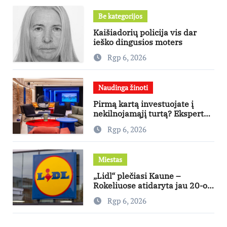
Be kategorijos
Kaišiadorių policija vis dar
ieško dingusios moters
Rgp 6, 2026
Naudinga žinoti
Pirmą kartą investuojate į
nekilnojamąjį turtą? Ekspertas
pataria, kaip pasirinkti būstą,
Rgp 6, 2026
kuris generuos grąžą
Miestas
„Lidl“ plečiasi Kaune –
Rokeliuose atidaryta jau 20-oji
parduotuvė mieste
Rgp 6, 2026