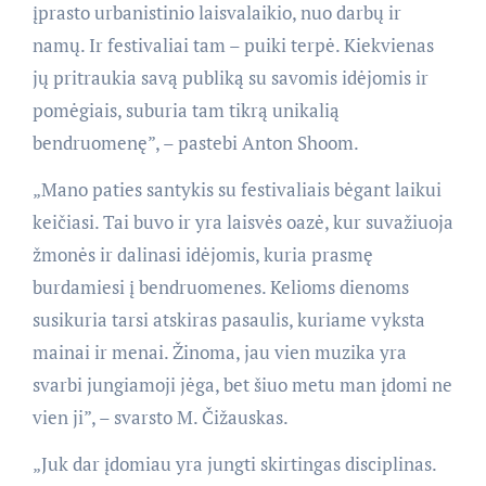
įprasto urbanistinio laisvalaikio, nuo darbų ir
namų. Ir festivaliai tam – puiki terpė. Kiekvienas
jų pritraukia savą publiką su savomis idėjomis ir
pomėgiais, suburia tam tikrą unikalią
bendruomenę”, – pastebi Anton Shoom.
„Mano paties santykis su festivaliais bėgant laikui
keičiasi. Tai buvo ir yra laisvės oazė, kur suvažiuoja
žmonės ir dalinasi idėjomis, kuria prasmę
burdamiesi į bendruomenes. Kelioms dienoms
susikuria tarsi atskiras pasaulis, kuriame vyksta
mainai ir menai. Žinoma, jau vien muzika yra
svarbi jungiamoji jėga, bet šiuo metu man įdomi ne
vien ji”, – svarsto M. Čižauskas.
„Juk dar įdomiau yra jungti skirtingas disciplinas.