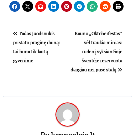
Navigacija
Tadas Juodsnukis
Kauno „Oktoberfestas”
tarp
pristato proginę dainą:
vėl traukia minias:
tai būna tik kartą
rudenį vyksiančioje
įrašų
gyvenime
šventėje rezervuota
daugiau nei pusė stalų
By
kaunoaleja.lt