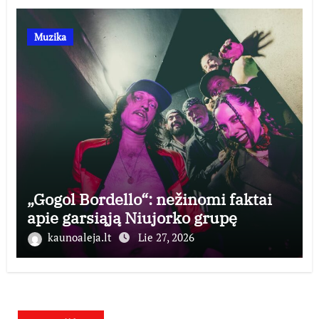
Muzika
„Gogol Bordello“: nežinomi faktai
apie garsiąją Niujorko grupę
kaunoaleja.lt
Lie 27, 2026