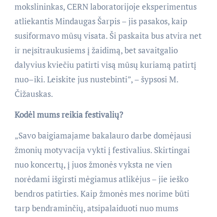
mokslininkas, CERN laboratorijoje eksperimentus
atliekantis Mindaugas Šarpis – jis pasakos, kaip
susiformavo mūsų visata. Ši paskaita bus atvira net
ir neįsitraukusiems į žaidimą, bet savaitgalio
dalyvius kviečiu patirti visą mūsų kuriamą patirtį
nuo–iki. Leiskite jus nustebinti”, – šypsosi M.
Čižauskas.
Kodėl mums reikia festivalių?
„Savo baigiamajame bakalauro darbe domėjausi
žmonių motyvacija vykti į festivalius. Skirtingai
nuo koncertų, į juos žmonės vyksta ne vien
norėdami išgirsti mėgiamus atlikėjus – jie ieško
bendros patirties. Kaip žmonės mes norime būti
tarp bendraminčių, atsipalaiduoti nuo mums