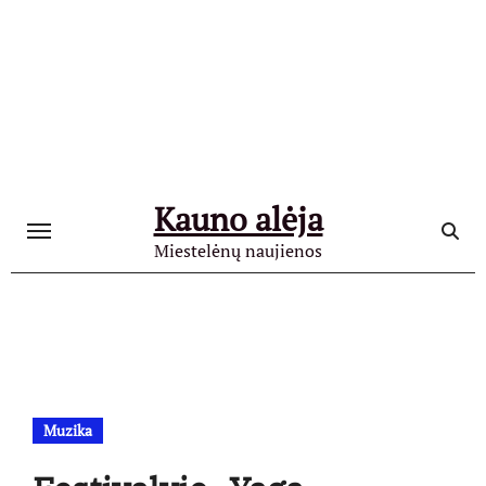
Skip
to
content
Kauno alėja
Miestelėnų naujienos
Muzika