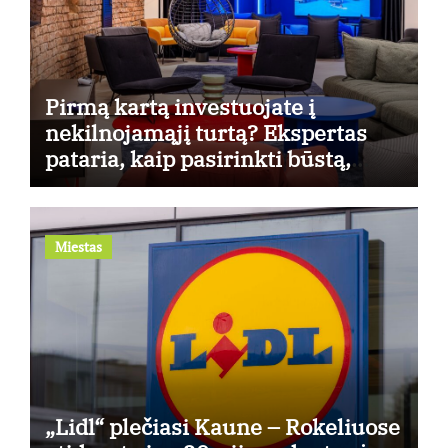
Pirmą kartą investuojate į
nekilnojamąjį turtą? Ekspertas
pataria, kaip pasirinkti būstą,
kuris generuos grąžą
Miestas
„Lidl“ plečiasi Kaune – Rokeliuose