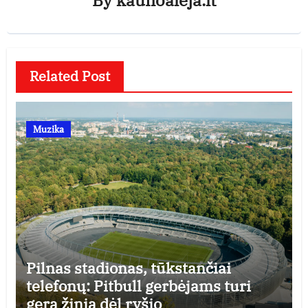
Related Post
Muzika
Pilnas stadionas, tūkstančiai
telefonų: Pitbull gerbėjams turi
gerą žinią dėl ryšio