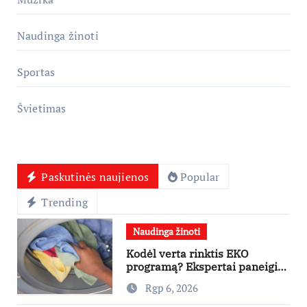
Naudinga žinoti
Sportas
Švietimas
Paskutinės naujienos
Popular
Trending
Naudinga žinoti
Kodėl verta rinktis EKO
programą? Ekspertai paneigia
dažniausius mitus
Rgp 6, 2026