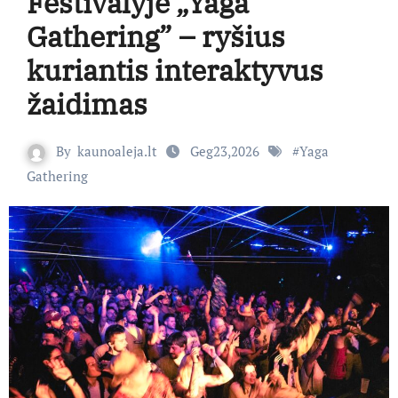
Festivalyje „Yaga
Gathering” – ryšius
kuriantis interaktyvus
žaidimas
By
kaunoaleja.lt
Geg23,2026
#
Yaga
Gathering