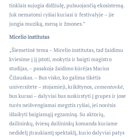
tinklais sujugia didžiulę, pulsuojančią ekosistemą.
Juk nematomi ryšiai kuriasi ir festivalyje – jie
jungia muziką, meną ir žmones.”
Micelio institutas
„Šiemetinė tema – Micelio institutas, tad žaidimu
kviesime į jį įstoti, mokytis ir baigti magistro
studijas, – pasakoja žaidimo kūrėjas Marius
Čižauskas. – Bus visko, ko galima tikėtis
universitete – stojamieji, krikštynos,
cementovkė
,
bus kursai – dalyviai bus suskirstyti į grupes ir jose
turės neišvengiamai megztis ryšiai, jei norėsis
išlaikyti baigiamąjį egzaminą. Su aktorių,
dailininkų, šviesų dailininkų komanda kuriame
nedidelį įtraukiantį spektaklį, kurio dalyviai patys