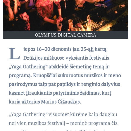
OLYMPUS DIGITAL CAMERA
L
iepos 16–20 dienomis jau 23-ąjį kartą
Dzūkijos miškuose vyksiantis festivalis
„Yaga Gathering” atskleidė šiemetinę temą ir
programą. Kruopščiai sukuruotus muzikos ir meno
pasirodymus taip pat papildys ir renginio dalyvius
kasmet įtraukiantis patyriminis žaidimas, kurį
kuria aktorius Marius Čižauskas.
„Yaga Gathering” visuomet kūrėme kaip daugiau
nei vien muzikos festivalį – meninė programa čia