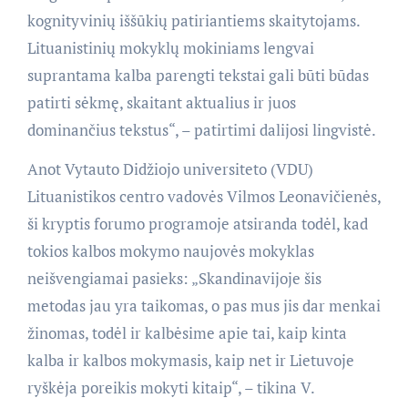
kognityvinių iššūkių patiriantiems skaitytojams.
Lituanistinių mokyklų mokiniams lengvai
suprantama kalba parengti tekstai gali būti būdas
patirti sėkmę, skaitant aktualius ir juos
dominančius tekstus“, – patirtimi dalijosi lingvistė.
Anot Vytauto Didžiojo universiteto (VDU)
Lituanistikos centro vadovės Vilmos Leonavičienės,
ši kryptis forumo programoje atsiranda todėl, kad
tokios kalbos mokymo naujovės mokyklas
neišvengiamai pasieks: „Skandinavijoje šis
metodas jau yra taikomas, o pas mus jis dar menkai
žinomas, todėl ir kalbėsime apie tai, kaip kinta
kalba ir kalbos mokymasis, kaip net ir Lietuvoje
ryškėja poreikis mokyti kitaip“, – tikina V.