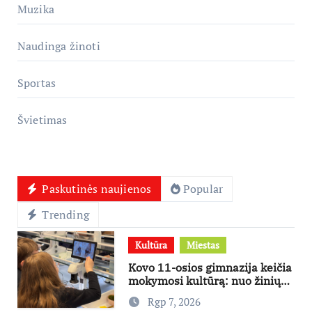
Muzika
Naudinga žinoti
Sportas
Švietimas
Paskutinės naujienos
Popular
Trending
Kultūra
Miestas
Kovo 11-osios gimnazija keičia
mokymosi kultūrą: nuo žinių
kaupimo – prie jų supratimo ir
Rgp 7, 2026
taikymo