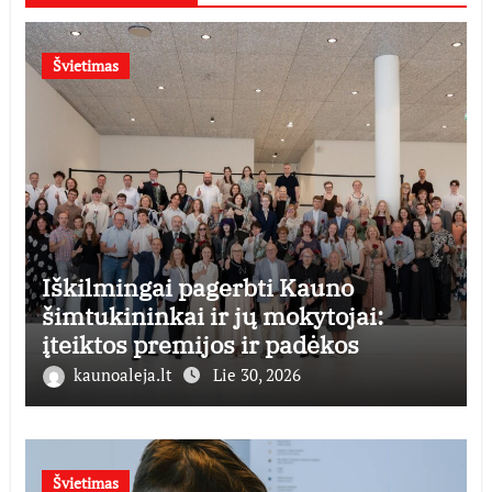
Švietimas
Iškilmingai pagerbti Kauno
šimtukininkai ir jų mokytojai:
įteiktos premijos ir padėkos
kaunoaleja.lt
Lie 30, 2026
Švietimas