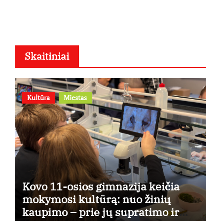
osios
Skaitiniai
Kultūra
Miestas
Kovo 11-osios gimnazija keičia
mokymosi kultūrą: nuo žinių
kaupimo – prie jų supratimo ir