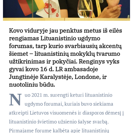
Kovo viduryje jau penktus metus iš eilės
rengiamas Lituanistinio ugdymo
forumas, tarp kurio svarbiausių akcentų
šiemet – lituanistinių mokyklų tvarumo
užtikrinimas ir pokyčiai. Renginys vyks
gyvai kovo 16 d. LR ambasadoje
Jungtinėje Karalystėje, Londone, ir
nuotoliniu būdu.
N
uo 2021 m. surengti keturi lituanistinio
ugdymo forumai, kuriais buvo siekiama
atkreipti Lietuvos visuomenės ir diasporos dėmesį į
lituanistinio švietimo užsienio šalyse svarbą.
Pirmajame forume kalbėta apie lituanistinių