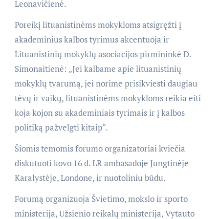
Leonavičienė.
Poreikį lituanistinėms mokykloms atsigręžti į
akademinius kalbos tyrimus akcentuoja ir
Lituanistinių mokyklų asociacijos pirmininkė D.
Simonaitienė: „Jei kalbame apie lituanistinių
mokyklų tvarumą, jei norime prisikviesti daugiau
tėvų ir vaikų, lituanistinėms mokykloms reikia eiti
koja kojon su akademiniais tyrimais ir į kalbos
politiką pažvelgti kitaip“.
Šiomis temomis forumo organizatoriai kviečia
diskutuoti kovo 16 d. LR ambasadoje Jungtinėje
Karalystėje, Londone, ir nuotoliniu būdu.
Forumą organizuoja Švietimo, mokslo ir sporto
ministerija, Užsienio reikalų ministerija, Vytauto