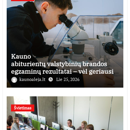
Kauno
abiturientų valstybinių brandos
egzaminų rezultatai – vėl geriausi
šalyje
kaunoaleja.lt
Lie 25, 2026
Švietimas