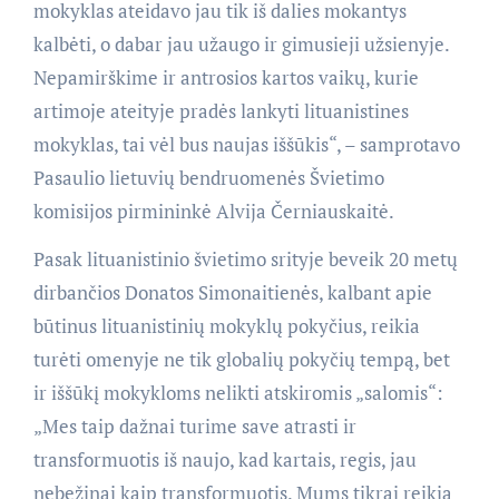
mokyklas ateidavo jau tik iš dalies mokantys
kalbėti, o dabar jau užaugo ir gimusieji užsienyje.
Nepamirškime ir antrosios kartos vaikų, kurie
artimoje ateityje pradės lankyti lituanistines
mokyklas, tai vėl bus naujas iššūkis“, – samprotavo
Pasaulio lietuvių bendruomenės Švietimo
komisijos pirmininkė Alvija Černiauskaitė.
Pasak lituanistinio švietimo srityje beveik 20 metų
dirbančios Donatos Simonaitienės, kalbant apie
būtinus lituanistinių mokyklų pokyčius, reikia
turėti omenyje ne tik globalių pokyčių tempą, bet
ir iššūkį mokykloms nelikti atskiromis „salomis“:
„Mes taip dažnai turime save atrasti ir
transformuotis iš naujo, kad kartais, regis, jau
nebežinai kaip transformuotis. Mums tikrai reikia