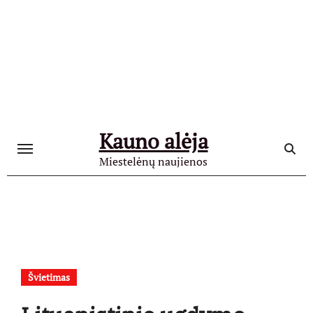
Skip
to
content
Kauno alėja
Miestelėnų naujienos
Švietimas