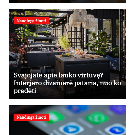
taikymo
Naudinga žinoti
Svajojate apie lauko virtuvę?
Interjero dizainerė pataria, nuo ko
pradėti
Naudinga žinoti