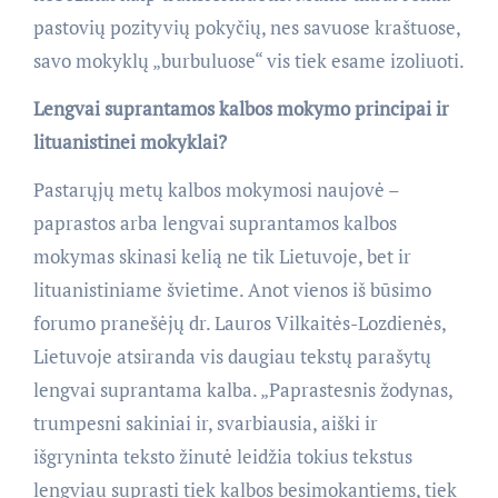
pastovių pozityvių pokyčių, nes savuose kraštuose,
savo mokyklų „burbuluose“ vis tiek esame izoliuoti.
Lengvai suprantamos kalbos mokymo principai ir
lituanistinei mokyklai?
Pastarųjų metų kalbos mokymosi naujovė –
paprastos arba lengvai suprantamos kalbos
mokymas skinasi kelią ne tik Lietuvoje, bet ir
lituanistiniame švietime. Anot vienos iš būsimo
forumo pranešėjų dr. Lauros Vilkaitės-Lozdienės,
Lietuvoje atsiranda vis daugiau tekstų parašytų
lengvai suprantama kalba. „Paprastesnis žodynas,
trumpesni sakiniai ir, svarbiausia, aiški ir
išgryninta teksto žinutė leidžia tokius tekstus
lengviau suprasti tiek kalbos besimokantiems, tiek