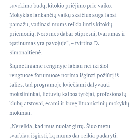
suvokimo būdų, kitokio priėjimo prie vaiko.
Mokyklas lankančių vaikų skaičius auga labai
pamažu, vadinasi mums reikia imtis kitokių
priemonių. Nors mes dabar stipresni, tvarumas ir
tęstinumas yra pavojuje“, – tvirtina D.
Simonaitienė.
Šiųmetiniame renginyje labiau nei iki šiol
rengtuose forumuose norima išgirsti požiūrį iš
šalies, tad programoje kviečiami dalyvauti
mokslininkai, lietuvių kalbos tyrėjai, profesionalų
klubų atstovai, esami ir buvę lituanistinių mokyklų
mokiniai.
„Nereikia, kad mus nuolat girtų. Šiuo metu
svarbiau išgirsti, ką mums dar reikia padaryti.