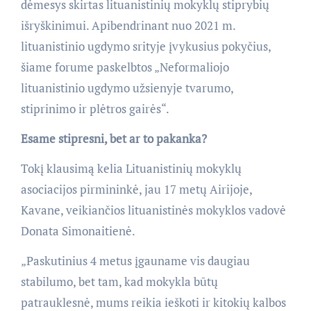
dėmesys skirtas lituanistinių mokyklų stiprybių
išryškinimui. Apibendrinant nuo 2021 m.
lituanistinio ugdymo srityje įvykusius pokyčius,
šiame forume paskelbtos „Neformaliojo
lituanistinio ugdymo užsienyje tvarumo,
stiprinimo ir plėtros gairės“.
Esame stipresni, bet ar to pakanka?
Tokį klausimą kelia Lituanistinių mokyklų
asociacijos pirmininkė, jau 17 metų Airijoje,
Kavane, veikiančios lituanistinės mokyklos vadovė
Donata Simonaitienė.
„Paskutinius 4 metus įgauname vis daugiau
stabilumo, bet tam, kad mokykla būtų
patrauklesnė, mums reikia ieškoti ir kitokių kalbos