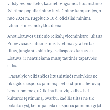
valstybės biudžeto; kasmet rengiamos lituanistinio
švietimo populiarinimo ir viešinimo kampanijos, o
nuo 2024 m. rugpjūčio 10 d. oficialiai minima
Lituanistinės mokyklos diena.
Anot Lietuvos užsienio reikalų viceministro Juliaus
Pranevičiaus, lituanistinis švietimas yra tvirtas
tiltas, jungiantis skirtingas diasporos kartas su
Lietuva, ir neatsiejama mūsų tautinės tapatybės
dalis.
„Pasaulyje veikiančios lituanistinės mokyklos ne
tik ugdo diasporos jaunimą, bet ir stiprina lietuvių
bendruomenes, užtikrina lietuvių kalbos bei
kultūros tęstinumą. Svarbu, kad šis tiltas ne tik
palaiko ryšį, bet ir padeda diasporos jaunimui grįžti