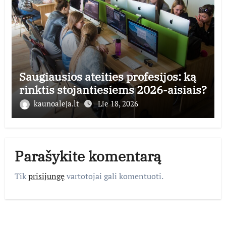
Saugiausios ateities profesijos: ką
rinktis stojantiesiems 2026-aisiais?
kaunoaleja.lt
Lie 18, 2026
Parašykite komentarą
Tik
prisijungę
vartotojai gali komentuoti.