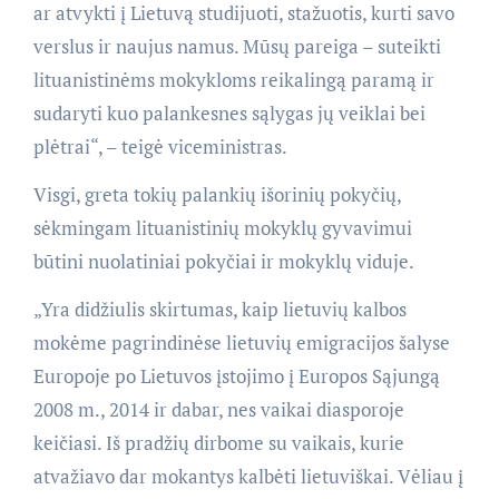
ar atvykti į Lietuvą studijuoti, stažuotis, kurti savo
verslus ir naujus namus. Mūsų pareiga – suteikti
lituanistinėms mokykloms reikalingą paramą ir
sudaryti kuo palankesnes sąlygas jų veiklai bei
plėtrai“, – teigė viceministras.
Visgi, greta tokių palankių išorinių pokyčių,
sėkmingam lituanistinių mokyklų gyvavimui
būtini nuolatiniai pokyčiai ir mokyklų viduje.
„Yra didžiulis skirtumas, kaip lietuvių kalbos
mokėme pagrindinėse lietuvių emigracijos šalyse
Europoje po Lietuvos įstojimo į Europos Sąjungą
2008 m., 2014 ir dabar, nes vaikai diasporoje
keičiasi. Iš pradžių dirbome su vaikais, kurie
atvažiavo dar mokantys kalbėti lietuviškai. Vėliau į