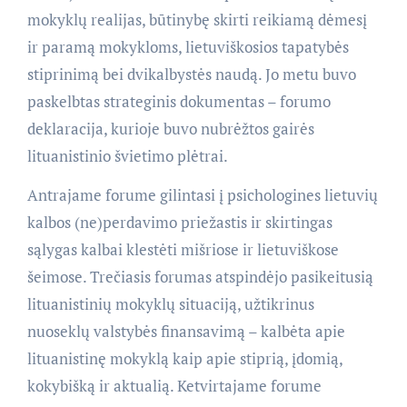
mokyklų realijas, būtinybę skirti reikiamą dėmesį
ir paramą mokykloms, lietuviškosios tapatybės
stiprinimą bei dvikalbystės naudą. Jo metu buvo
paskelbtas strateginis dokumentas – forumo
deklaracija, kurioje buvo nubrėžtos gairės
lituanistinio švietimo plėtrai.
Antrajame forume gilintasi į psichologines lietuvių
kalbos (ne)perdavimo priežastis ir skirtingas
sąlygas kalbai klestėti mišriose ir lietuviškose
šeimose. Trečiasis forumas atspindėjo pasikeitusią
lituanistinių mokyklų situaciją, užtikrinus
nuoseklų valstybės finansavimą – kalbėta apie
lituanistinę mokyklą kaip apie stiprią, įdomią,
kokybišką ir aktualią. Ketvirtajame forume