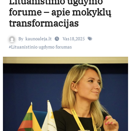
Lituanistinio ugdymo
forume – apie mokyklų
transformacijas
By
kaunoaleja.lt
Vas18,2025
#
Lituanistinio ugdymo forumas