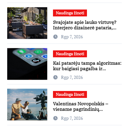
Naudinga žinoti
Svajojate apie lauko virtuvę?
Interjero dizainerė pataria,
nuo ko pradėti
Rgp 7, 2026
Naudinga žinoti
Kai patarėju tampa algoritmas:
kur baigiasi pagalba ir
prasideda reklama?
Rgp 7, 2026
Naudinga žinoti
Valentinas Novopolskis –
viename pagrindinių
vaidmenų penkių šalių filme
Rgp 7, 2026
„Nugalėtoja“: Lietuvos kino
teatruose – nuo rugpjūčio 7-