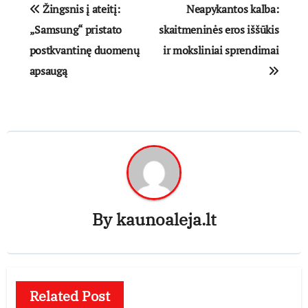
Navigacija
Žingsnis į ateitį:
Neapykantos kalba:
tarp
„Samsung“ pristato
skaitmeninės eros iššūkis
postkvantinę duomenų
ir moksliniai sprendimai
įrašų
apsaugą
By
kaunoaleja.lt
Related Post