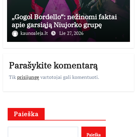
„Gogol Bordello“: nežinomi faktai
apie garsiąją Niujorko grupę
kaunoaleja.lt
Lie 27, 2026
Parašykite komentarą
Tik
prisijungę
vartotojai gali komentuoti.
Paieška
Paieška