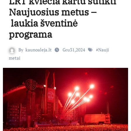
LRT kviečia kartu sutikti
Naujuosius metus –
laukia šventinė
programa
By
kaunoaleja.lt
Gru31,2024
#
Nauji
metai