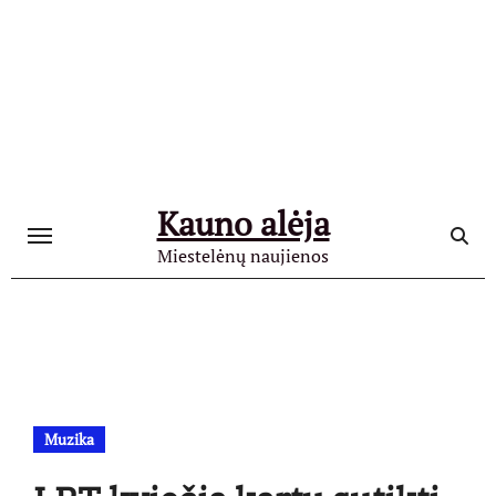
Skip
to
content
Kauno alėja
Miestelėnų naujienos
Muzika