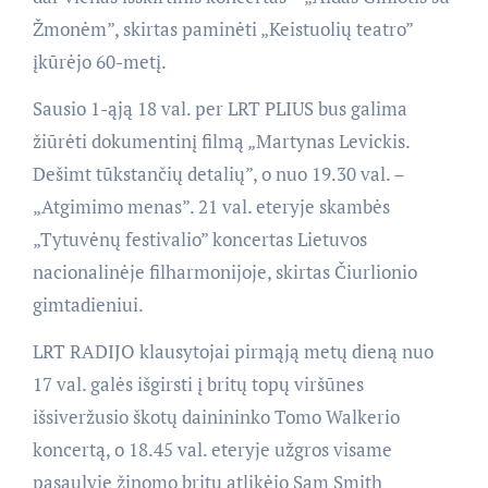
Žmonėm”, skirtas paminėti „Keistuolių teatro”
įkūrėjo 60-metį.
Sausio 1­-ąją 18 val. per LRT PLIUS bus galima
žiūrėti dokumentinį filmą „Martynas Levickis.
Dešimt tūkstančių detalių”, o nuo 19.30 val. –
„Atgimimo menas”. 21 val. eteryje skambės
„Tytuvėnų festivalio” koncertas Lietuvos
nacionalinėje filharmonijoje, skirtas Čiurlionio
gimtadieniui.
LRT RADIJO klausytojai pirmąją metų dieną nuo
17 val. galės išgirsti į britų topų viršūnes
išsiveržusio škotų dainininko Tomo Walkerio
koncertą, o 18.45 val. eteryje užgros visame
pasaulyje žinomo britų atlikėjo Sam Smith