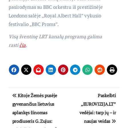
pasirodymas su BBC orkestru iš prestižinėje
Londono salėje „Royal Albert Hall” vykusio
festivalio „BBC Proms”.
Visą šventinę LRT kanalų programą galima
rasti
čia
.
Navigacija
Kitoje Žemės pusėje
Paskelbti
tarp
gyvenančius lietuvius
„EUROVIZIJA.LT”
aplankęs žinomas
vedėjai: tarp jų – ir
įrašų
prodiuseris G. Zujus:
naujas veidas