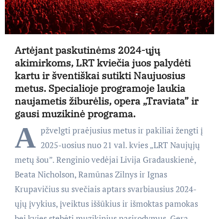
Artėjant paskutinėms 2024-ųjų
akimirkoms, LRT kviečia juos palydėti
kartu ir šventiškai sutikti Naujuosius
metus. Specialioje programoje laukia
naujametis žiburėlis, opera „Traviata” ir
gausi muzikinė programa.
A
pžvelgti praėjusius metus ir pakiliai žengti į
2025-uosius nuo 21 val. kvies „LRT Naujųjų
metų šou”. Renginio vedėjai Livija Gradauskienė,
Beata Nicholson, Ramūnas Zilnys ir Ignas
Krupavičius su svečiais aptars svarbiausius 2024-
ųjų įvykius, įveiktus iššūkius ir išmoktas pamokas
bei kvies stebėti muzikinius pasirodymus. Gerą