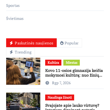
Sportas
Švietimas
Paskutinės naujienos
Popular
Trending
Kultūra
Miestas
Kovo 11-osios gimnazija keičia
mokymosi kultūrą: nuo žinių
kaupimo – prie jų supratimo ir
Rgp 7, 2026
taikymo
Naudinga žinoti
Svajojate apie lauko virtuvę?
Interjero dizainerė pataria,