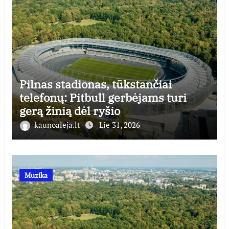
Pilnas stadionas, tūkstančiai
telefonų: Pitbull gerbėjams turi
gerą žinią dėl ryšio
kaunoaleja.lt
Lie 31, 2026
Muzika