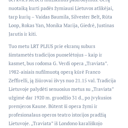
nuotaiką kurti padės žymiausi Lietuvos atlikėjai,
tarp kurių – Vaidas Baumila, Silvester Belt, Rūta
Loop, Rokas Yan, Monika Marija, Giedrė, Justinas
Jarutis ir kiti.
Tuo metu LRT PLIUS prie ekranų suburs
šimtametės tradicijos puoselėtojus – kaip ir
kasmet, bus rodoma G. Verdi opera „Traviata”.
1982-aisiais nufilmuotą operą kūrė Franco
Zeffirelli, ją žiūrovai išvys nuo 21.15 val. Tradicija
Lietuvoje palydėti senuosius metus su „Traviata”
užgimė dar 1920 m. gruodžio 31 d., po įvykusios
premjeros Kaune. Būtent ši opera žymi ir
profesionalaus operos teatro istorijos pradžią
Lietuvoje. „Traviata” iš Londono karališkojo