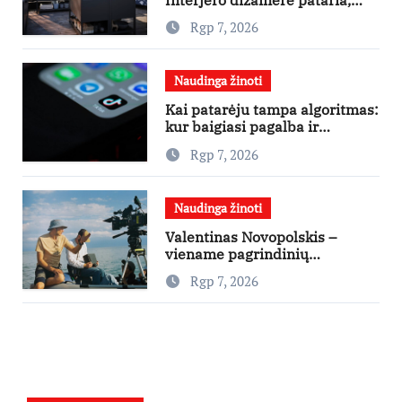
nuo ko pradėti
Rgp 7, 2026
Naudinga žinoti
Kai patarėju tampa algoritmas:
kur baigiasi pagalba ir
prasideda reklama?
Rgp 7, 2026
Naudinga žinoti
Valentinas Novopolskis –
viename pagrindinių
vaidmenų penkių šalių filme
Rgp 7, 2026
„Nugalėtoja“: Lietuvos kino
teatruose – nuo rugpjūčio 7-
osios