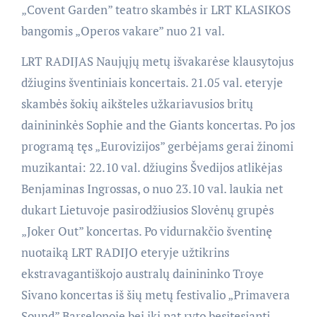
„Covent Garden” teatro skambės ir LRT KLASIKOS
bangomis „Operos vakare” nuo 21 val.
LRT RADIJAS Naujųjų metų išvakarėse klausytojus
džiugins šventiniais koncertais. 21.05 val. eteryje
skambės šokių aikšteles užkariavusios britų
dainininkės Sophie and the Giants koncertas. Po jos
programą tęs „Eurovizijos” gerbėjams gerai žinomi
muzikantai: 22.10 val. džiugins Švedijos atlikėjas
Benjaminas Ingrossas, o nuo 23.10 val. laukia net
dukart Lietuvoje pasirodžiusios Slovėnų grupės
„Joker Out” koncertas. Po vidurnakčio šventinę
nuotaiką LRT RADIJO eteryje užtikrins
ekstravagantiškojo australų dainininko Troye
Sivano koncertas iš šių metų festivalio „Primavera
Sound” Barselonoje bei iki pat ryto besitęsianti