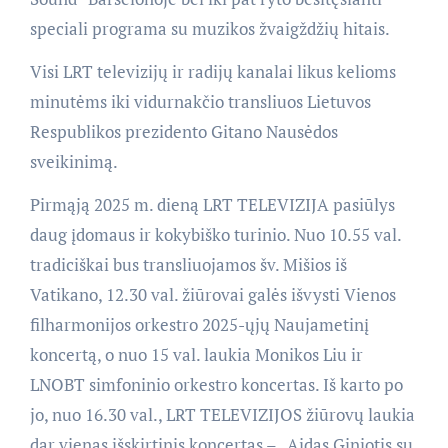
speciali programa su muzikos žvaigždžių hitais.
Visi LRT televizijų ir radijų kanalai likus kelioms
minutėms iki vidurnakčio transliuos Lietuvos
Respublikos prezidento Gitano Nausėdos
sveikinimą.
Pirmąją 2025 m. dieną LRT TELEVIZIJA pasiūlys
daug įdomaus ir kokybiško turinio. Nuo 10.55 val.
tradiciškai bus transliuojamos šv. Mišios iš
Vatikano, 12.30 val. žiūrovai galės išvysti Vienos
filharmonijos orkestro 2025-ųjų Naujametinį
koncertą, o nuo 15 val. laukia Monikos Liu ir
LNOBT simfoninio orkestro koncertas. Iš karto po
jo, nuo 16.30 val., LRT TELEVIZIJOS žiūrovų laukia
dar vienas išskirtinis koncertas – „Aidas Giniotis su