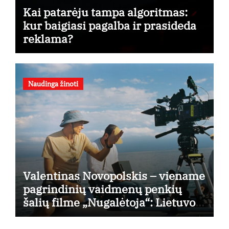
Kai patarėju tampa algoritmas:
kur baigiasi pagalba ir prasideda
reklama?
Naudinga žinoti
Valentinas Novopolskis – viename
pagrindinių vaidmenų penkių
šalių filme „Nugalėtoja“: Lietuvos
kino teatruose – nuo rugpjūčio 7-
osios