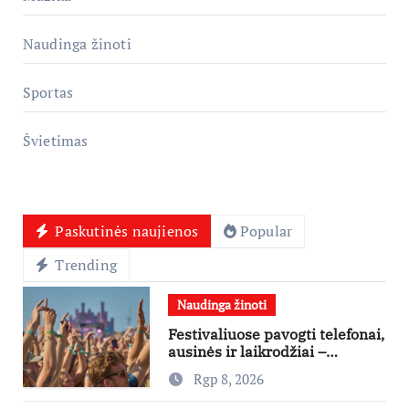
Naudinga žinoti
Sportas
Švietimas
Paskutinės naujienos
Popular
Trending
Naudinga žinoti
Festivaliuose pavogti telefonai,
ausinės ir laikrodžiai –
ekspertai primena apie
Rgp 8, 2026
didžiausias finansines rizikas