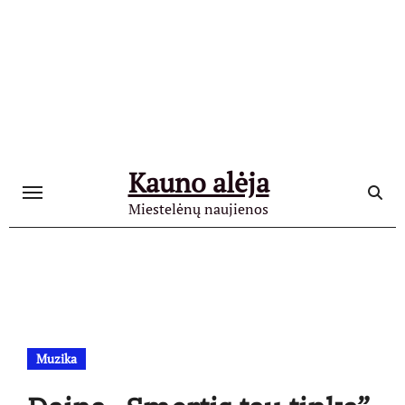
Skip
to
content
Kauno alėja
Miestelėnų naujienos
Muzika