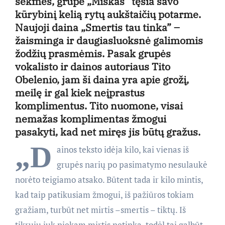
sėkmės, grupė „Miškas” tęsia savo
kūrybinį kelią rytų aukštaičių potarme.
Naujoji daina „Smertis tau tinka” –
žaisminga ir daugiasluoksnė galimomis
žodžių prasmėmis. Pasak grupės
vokalisto ir dainos autoriaus Tito
Obelenio, jam ši daina yra apie grožį,
meilę ir gal kiek neįprastus
komplimentus. Tito nuomone, visai
nemažas komplimentas žmogui
pasakyti, kad net miręs jis būtų gražus.
„D
ainos teksto idėja kilo, kai vienas iš
grupės narių po pasimatymo nesulaukė
norėto teigiamo atsako. Būtent tada ir kilo mintis,
kad taip patikusiam žmogui, iš pažiūros tokiam
gražiam, turbūt net mirtis –smertis – tiktų. Iš
tikrųjų juk niekam mirtis netinka, todėl tai galbūt