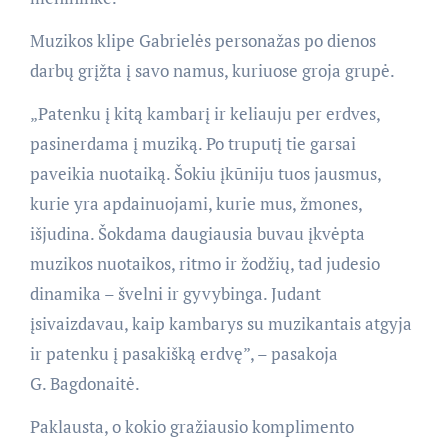
Muzikos klipe Gabrielės personažas po dienos
darbų grįžta į savo namus, kuriuose groja grupė.
„Patenku į kitą kambarį ir keliauju per erdves,
pasinerdama į muziką. Po truputį tie garsai
paveikia nuotaiką. Šokiu įkūniju tuos jausmus,
kurie yra apdainuojami, kurie mus, žmones,
išjudina. Šokdama daugiausia buvau įkvėpta
muzikos nuotaikos, ritmo ir žodžių, tad judesio
dinamika – švelni ir gyvybinga. Judant
įsivaizdavau, kaip kambarys su muzikantais atgyja
ir patenku į pasakišką erdvę”, – pasakoja
G. Bagdonaitė.
Paklausta, o kokio gražiausio komplimento