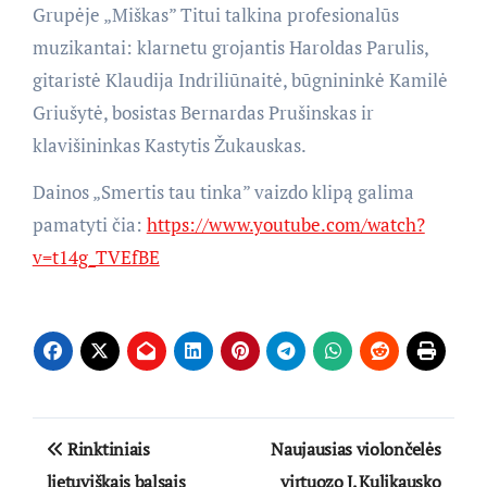
Grupėje „Miškas” Titui talkina profesionalūs
muzikantai: klarnetu grojantis Haroldas Parulis,
gitaristė Klaudija Indriliūnaitė, būgnininkė Kamilė
Griušytė, bosistas Bernardas Prušinskas ir
klavišininkas Kastytis Žukauskas.
Dainos „Smertis tau tinka” vaizdo klipą galima
pamatyti čia:
https://www.youtube.com/watch?
v=t14g_TVEfBE
Navigacija
Rinktiniais
Naujausias violončelės
tarp
lietuviškais balsais
virtuozo J. Kulikausko