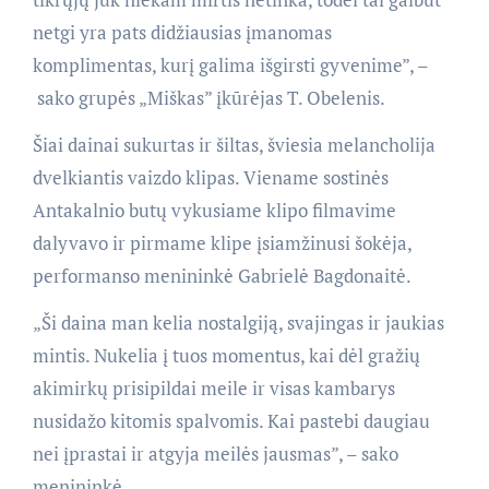
netgi yra pats didžiausias įmanomas
komplimentas, kurį galima išgirsti gyvenime”, –
sako grupės „Miškas” įkūrėjas T. Obelenis.
Šiai dainai sukurtas ir šiltas, šviesia melancholija
dvelkiantis vaizdo klipas. Viename sostinės
Antakalnio butų vykusiame klipo filmavime
dalyvavo ir pirmame klipe įsiamžinusi šokėja,
performanso menininkė Gabrielė Bagdonaitė.
„Ši daina man kelia nostalgiją, svajingas ir jaukias
mintis. Nukelia į tuos momentus, kai dėl gražių
akimirkų prisipildai meile ir visas kambarys
nusidažo kitomis spalvomis. Kai pastebi daugiau
nei įprastai ir atgyja meilės jausmas”, – sako
menininkė.