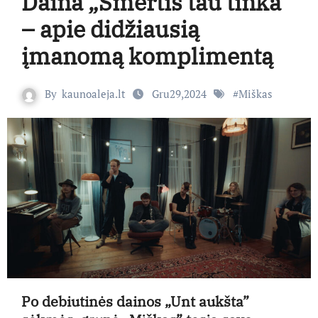
Daina „Smertis tau tinka”
– apie didžiausią
įmanomą komplimentą
By
kaunoaleja.lt
Gru29,2024
#
Miškas
Po debiutinės dainos „Unt aukšta”