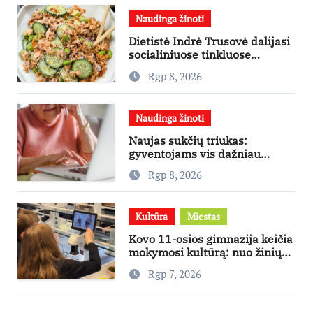
Naudinga žinoti
Dietistė Indrė Trusovė dalijasi
socialiniuose tinkluose
išpopuliarėjusiu lašišos salotų
Rgp 8, 2026
receptu
Naudinga žinoti
Naujas sukčių triukas:
gyventojams vis dažniau
skambina per „Viber“
Rgp 8, 2026
Kultūra
Miestas
Kovo 11-osios gimnazija keičia
mokymosi kultūrą: nuo žinių
kaupimo – prie jų supratimo ir
Rgp 7, 2026
taikymo