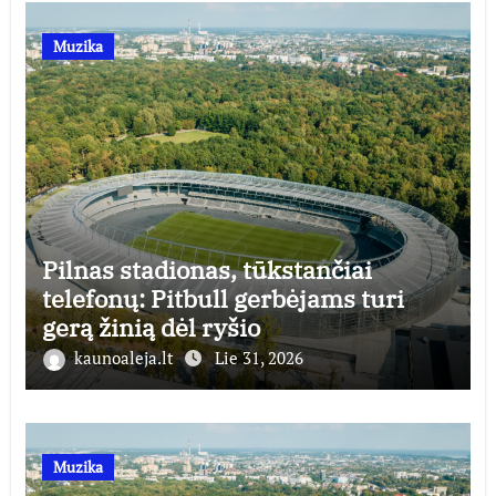
Muzika
Pilnas stadionas, tūkstančiai
telefonų: Pitbull gerbėjams turi
gerą žinią dėl ryšio
kaunoaleja.lt
Lie 31, 2026
Muzika