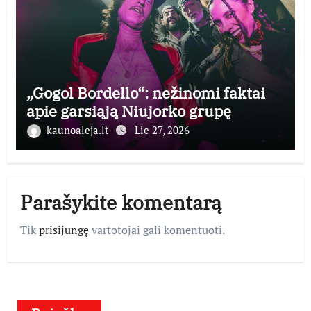
„Gogol Bordello“: nežinomi faktai
apie garsiąją Niujorko grupę
kaunoaleja.lt
Lie 27, 2026
Parašykite komentarą
Tik
prisijungę
vartotojai gali komentuoti.