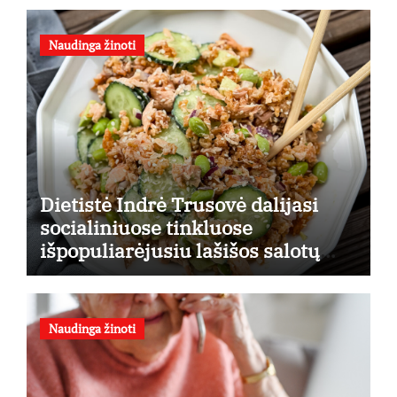
Naudinga žinoti
Dietistė Indrė Trusovė dalijasi
socialiniuose tinkluose
išpopuliarėjusiu lašišos salotų
receptu
Naudinga žinoti