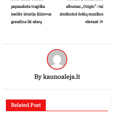
papasakota tragiška
albumas „Origin“: tai
įrašų
meilės istorija žiūrovus
simfoninė šokių muzikos
graudina iki ašarų
ekstazė
By
kaunoaleja.lt
Related Post