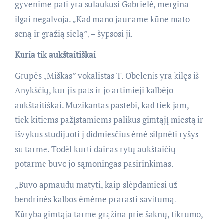
gyvenime pati yra sulaukusi Gabrielė, mergina
ilgai negalvoja. „Kad mano jauname kūne mato
seną ir gražią sielą”, – šypsosi ji.
Kuria tik aukštaitiškai
Grupės „Miškas” vokalistas T. Obelenis yra kilęs iš
Anykščių, kur jis pats ir jo artimieji kalbėjo
aukštaitiškai. Muzikantas pastebi, kad tiek jam,
tiek kitiems pažįstamiems palikus gimtąjį miestą ir
išvykus studijuoti į didmiesčius ėmė silpnėti ryšys
su tarme. Todėl kurti dainas rytų aukštaičių
potarme buvo jo sąmoningas pasirinkimas.
„Buvo apmaudu matyti, kaip slėpdamiesi už
bendrinės kalbos ėmėme prarasti savitumą.
Kūryba gimtąja tarme grąžina prie šaknų, tikrumo,