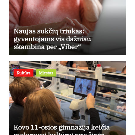
Naujas sukčių triukas:
gyventojams vis dažniau
skambina per „Viber“
Kultūra
Miestas
Kovo 11-osios gimnazija keičia
mokymosi kultūrą: nuo žinių