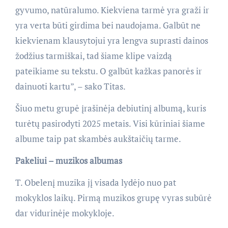
gyvumo, natūralumo. Kiekviena tarmė yra graži ir
yra verta būti girdima bei naudojama. Galbūt ne
kiekvienam klausytojui yra lengva suprasti dainos
žodžius tarmiškai, tad šiame klipe vaizdą
pateikiame su tekstu. O galbūt kažkas panorės ir
dainuoti kartu”, – sako Titas.
Šiuo metu grupė įrašinėja debiutinį albumą, kuris
turėtų pasirodyti 2025 metais. Visi kūriniai šiame
albume taip pat skambės aukštaičių tarme.
Pakeliui – muzikos albumas
T. Obelenį muzika jį visada lydėjo nuo pat
mokyklos laikų. Pirmą muzikos grupę vyras subūrė
dar vidurinėje mokykloje.