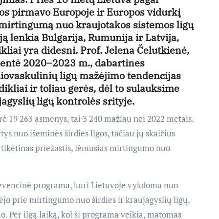
os pirmavo Europoje ir Europos vidurkį
 mirtingumą nuo kraujotakos sistemos ligų
ją lenkia Bulgarija, Rumunija ir Latvija,
liai yra didesni. Prof. Jelena Čelutkienė,
identė 2020–2023 m., dabartines
iovaskulinių ligų mažėjimo tendencijas
ikliai ir toliau gerės, dėl to sulauksime
agyslių ligų kontrolės srityje.
rė 19 263 asmenys, tai 3 240 mažiau nei 2022 metais.
tys nuo išeminės širdies ligos, tačiau jų skaičius
a tikėtinas priežastis, lėmusias mirtingumo nuo
 prevencinė programa, kuri Lietuvoje vykdoma nuo
jo prie mirtingumo nuo širdies ir kraujagyslių ligų,
o. Per ilgą laiką, kol ši programa veikia, matomas