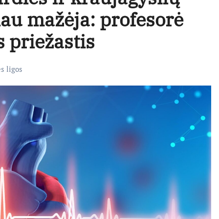
liau mažėja: profesorė
 priežastis
es ligos