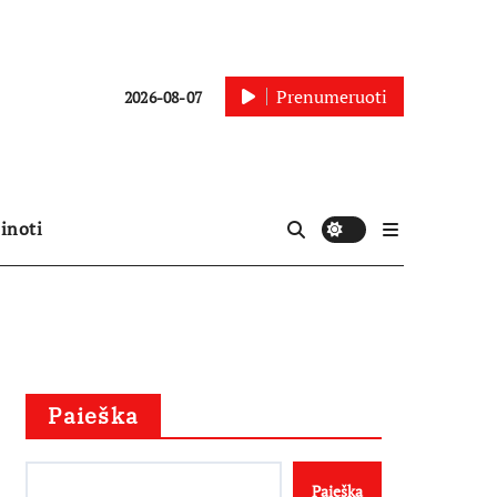
Prenumeruoti
2026-08-07
inoti
Paieška
Paieška