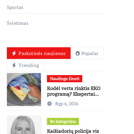
Sportas
Švietimas
Paskutinės naujienos
Popular
Trending
Naudinga žinoti
Kodėl verta rinktis EKO
programą? Ekspertai
paneigia dažniausius
Rgp 6, 2026
mitus
Be kategorijos
Kaišiadorių policija vis