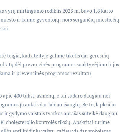
as vyrų mirtingumo rodiklis 2023 m. buvo 1,8 karto
 miesto ir kaimo gyventojų: nors sergančių miestiečių
esni.
ė teigia, kad ateityje galime tikėtis dar geresnių
zultatų dėl prevencinės programos suaktyvėjimo ir jos
kiama ir prevencinės programos rezultatų
 apie 400 tūkst. asmenų, o tai sudaro daugiau nei
rogramos įtrauktis dar labiau išaugtų. Be to, lapkričio
os ir gydymo vaistais tvarkos aprašas suteikė daugiau
l cholesterolio kontrolės tikslų. Apskritai turime
ilės antilipidinių vaistų, tačiau vis dar stokojame