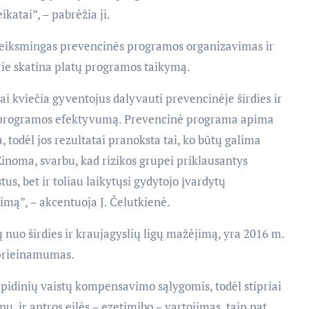
katai”, – pabrėžia ji.
veiksmingas prevencinės programos organizavimas ir
rie skatina platų programos taikymą.
ai kviečia gyventojus dalyvauti prevencinėje širdies ir
na programos efektyvumą. Prevencinė programa apima
, todėl jos rezultatai pranoksta tai, ko būtų galima
inoma, svarbu, kad rizikos grupei priklausantys
us, bet ir toliau laikytųsi gydytojo įvardytų
imą”, – akcentuoja J. Čelutkienė.
ų nuo širdies ir kraujagyslių ligų mažėjimą, yra 2016 m.
 prieinamumas.
lipidinių vaistų kompensavimo sąlygomis, todėl stipriai
nų, ir antros eilės – ezetimibo – vartojimas, taip pat