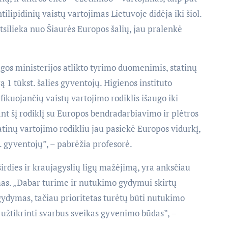
lipidinių vaistų vartojimas Lietuvoje didėja iki šiol.
tsilieka nuo Šiaurės Europos šalių, jau pralenkė
gos ministerijos atlikto tyrimo duomenimis, statinų
ą 1 tūkst. šalies gyventojų. Higienos instituto
ikuojančių vaistų vartojimo rodiklis išaugo iki
ant šį rodiklį su Europos bendradarbiavimo ir plėtros
tinų vartojimo rodikliu jau pasiekė Europos vidurkį,
. gyventojų”, – pabrėžia profesorė.
irdies ir kraujagyslių ligų mažėjimą, yra anksčiau
as. „Dabar turime ir nutukimo gydymui skirtų
gydymas, tačiau prioritetas turėtų būti nutukimo
 užtikrinti svarbus sveikas gyvenimo būdas”, –