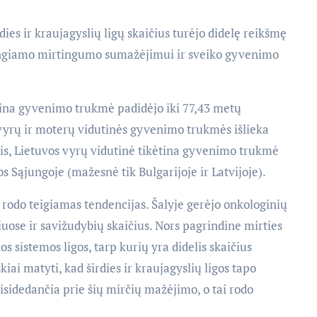
dies ir kraujagyslių ligų skaičius turėjo didelę reikšmę
giamo mirtingumo sumažėjimui ir sveiko gyvenimo
tina gyvenimo trukmė padidėjo iki 77,43 metų
 vyrų ir moterų vidutinės gyvenimo trukmės išlieka
is, Lietuvos vyrų vidutinė tikėtina gyvenimo trukmė
s Sąjungoje (mažesnė tik Bulgarijoje ir Latvijoje).
rodo teigiamas tendencijas. Šalyje gerėjo onkologinių
iuose ir savižudybių skaičius. Nors pagrindine mirties
os sistemos ligos, tarp kurių yra didelis skaičius
ai matyti, kad širdies ir kraujagyslių ligos tapo
sidedančia prie šių mirčių mažėjimo, o tai rodo