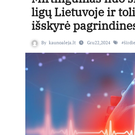
ligų Lietuvoje ir to
išskyrė pagrindines
By
kaunoaleja.lt
Gru22,2024
#
širdi