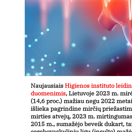
Naujausiais
Higienos instituto leidi
duomenimis
, Lietuvoje 2023 m. mi
(14,6 proc.) mažiau negu 2022 metais.
išlieka pagrindine mirčių priežastim
mirties atvejų, 2023 m. mirtingumas 
2015 m., sumažėjo beveik dukart, ta
cerebovaskulinių ligų (insulto) mažė