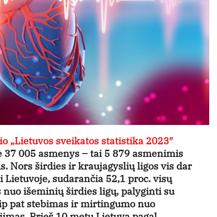
nio „Lietuvos sveikatos statistika 2023″
rė 37 005 asmenys – tai 5 879 asmenimis
 Nors širdies ir kraujagyslių ligos vis dar
i Lietuvoje, sudarančia 52,1 proc. visų
nuo išeminių širdies ligų, palyginti su
ip pat stebimas ir mirtingumo nuo
jimas. Prieš 10 metų Lietuva pagal