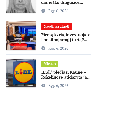
dar ieško dingusios
moters
Rgp 6, 2026
Naudinga žinoti
Pirmą kartą investuojate
į nekilnojamąjį turtą?
Ekspertas pataria, kaip
Rgp 6, 2026
pasirinkti būstą, kuris
generuos grąžą
Miestas
„Lidl“ plečiasi Kaune –
Rokeliuose atidaryta jau
20-oji parduotuvė
Rgp 6, 2026
mieste