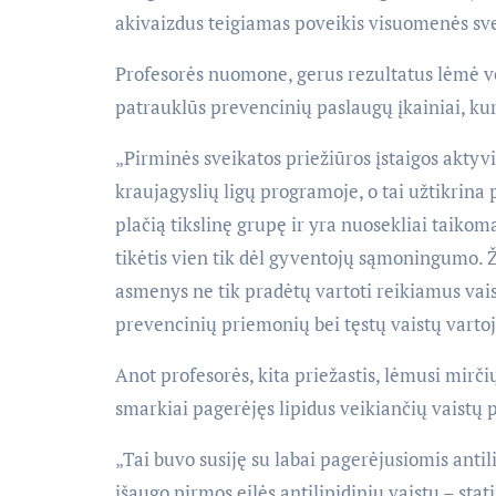
akivaizdus teigiamas poveikis visuomenės svei
Profesorės nuomone, gerus rezultatus lėmė 
patrauklūs prevencinių paslaugų įkainiai, ku
„Pirminės sveikatos priežiūros įstaigos aktyvi
kraujagyslių ligų programoje, o tai užtikri
plačią tikslinę grupę ir yra nuosekliai taikoma
tikėtis vien tik dėl gyventojų sąmoningumo. Ž
asmenys ne tik pradėtų vartoti reikiamus vaist
prevencinių priemonių bei tęstų vaistų vartoj
Anot profesorės, kita priežastis, lėmusi mirči
smarkiai pagerėjęs lipidus veikiančių vaistų
„Tai buvo susiję su labai pagerėjusiomis anti
išaugo pirmos eilės antilipidinių vaistų – stati