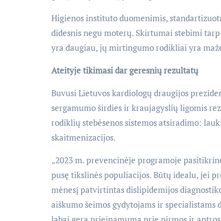
Higienos instituto duomenimis, standartizuot
didesnis negu moterų. Skirtumai stebimi tarp
yra daugiau, jų mirtingumo rodikliai yra maž
Ateityje tikimasi dar geresnių rezultatų
Buvusi Lietuvos kardiologų draugijos prezident
sergamumo širdies ir kraujagyslių ligomis re
rodiklių stebėsenos sistemos atsiradimo: lau
skaitmenizacijos.
„2023 m. prevencinėje programoje pasitikrino
pusę tikslinės populiacijos. Būtų idealu, jei p
mėnesį patvirtintas dislipidemijos diagnostik
aiškumo šeimos gydytojams ir specialistams dė
labai gerą prieinamumą prie pirmos ir antros e