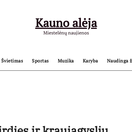
Kauno alėja
Miestelėnų naujienos
Švietimas
Sportas
Muzika
Karyba
Naudinga ž
rdies ir kraujagyslių