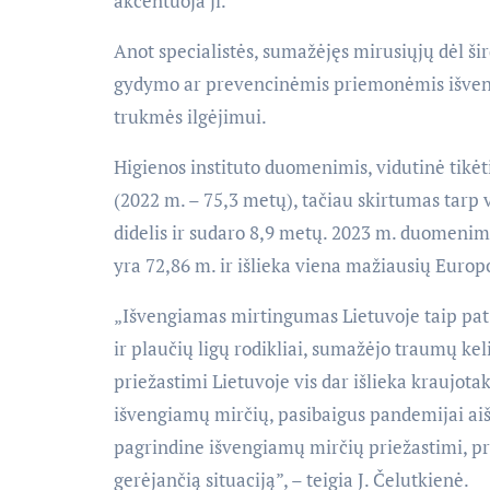
akcentuoja ji.
Anot specialistės, sumažėjęs mirusiųjų dėl šir
gydymo ar prevencinėmis priemonėmis išven
trukmės ilgėjimui.
Higienos instituto duomenimis, vidutinė tikė
(2022 m. – 75,3 metų), tačiau skirtumas tarp
didelis ir sudaro 8,9 metų. 2023 m. duomenim
yra 72,86 m. ir išlieka viena mažiausių Europo
„Išvengiamas mirtingumas Lietuvoje taip pat 
ir plaučių ligų rodikliai, sumažėjo traumų kel
priežastimi Lietuvoje vis dar išlieka kraujotak
išvengiamų mirčių, pasibaigus pandemijai aiški
pagrindine išvengiamų mirčių priežastimi, pri
gerėjančią situaciją”, – teigia J. Čelutkienė.