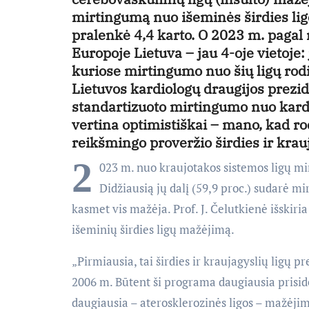
mirtingumą nuo išeminės širdies lig
pralenkė 4,4 karto. O 2023 m. pagal
Europoje Lietuva – jau 4-oje vietoje: 
kuriose mirtingumo nuo šių ligų rodik
Lietuvos kardiologų draugijos prez
standartizuoto mirtingumo nuo kard
vertina optimistiškai – mano, kad rod
reikšmingo proveržio širdies ir krauj
2
023 m. nuo kraujotakos sistemos ligų mi
Didžiausią jų dalį (59,9 proc.) sudarė mir
kasmet vis mažėja. Prof. J. Čelutkienė išskiri
išeminių širdies ligų mažėjimą.
„Pirmiausia, tai širdies ir kraujagyslių ligų
2006 m. Būtent ši programa daugiausia prisidė
daugiausia – aterosklerozinės ligos – mažėjim