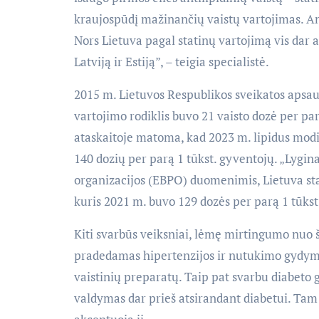
kraujospūdį mažinančių vaistų vartojimas. Anti
Nors Lietuva pagal statinų vartojimą vis dar a
Latviją ir Estiją”, – teigia specialistė.
2015 m. Lietuvos Respublikos sveikatos apsau
vartojimo rodiklis buvo 21 vaisto dozė per par
ataskaitoje matoma, kad 2023 m. lipidus modif
140 dozių per parą 1 tūkst. gyventojų. „Lygin
organizacijos (EBPO) duomenimis, Lietuva sta
kuris 2021 m. buvo 129 dozės per parą 1 tūkst
Kiti svarbūs veiksniai, lėmę mirtingumo nuo š
pradedamas hipertenzijos ir nutukimo gydym
vaistinių preparatų. Taip pat svarbu diabeto 
valdymas dar prieš atsirandant diabetui. Tam