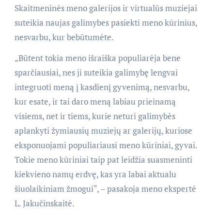
Skaitmeninės meno galerijos ir virtualūs muziejai
suteikia naujas galimybes pasiekti meno kūrinius,
nesvarbu, kur bebūtumėte.
„Būtent tokia meno išraiška populiarėja bene
sparčiausiai, nes ji suteikia galimybę lengvai
integruoti meną į kasdienį gyvenimą, nesvarbu,
kur esate, ir tai daro meną labiau prieinamą
visiems, net ir tiems, kurie neturi galimybės
aplankyti žymiausių muziejų ar galerijų, kuriose
eksponuojami populiariausi meno kūriniai, gyvai.
Tokie meno kūriniai taip pat leidžia suasmeninti
kiekvieno namų erdvę, kas yra labai aktualu
šiuolaikiniam žmogui“, – pasakoja meno ekspertė
L. Jakučinskaitė.