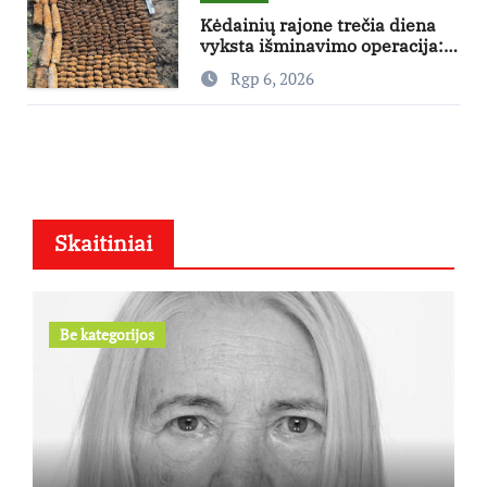
Kėdainių rajone trečia diena
vyksta išminavimo operacija:
rastas didelis kiekis Antrojo
Rgp 6, 2026
pasaulinio karo laikų
standartinės amunicijos ir jos
dalių
Skaitiniai
Be kategorijos