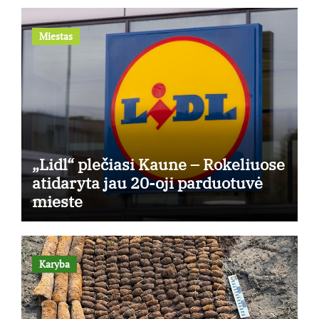
Miestas
„Lidl“ plečiasi Kaune – Rokeliuose
atidaryta jau 20-oji parduotuvė
mieste
Karyba