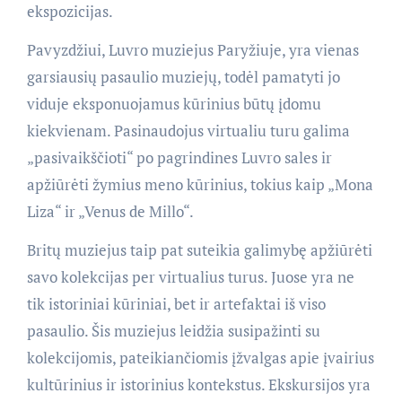
ekspozicijas.
Pavyzdžiui, Luvro muziejus Paryžiuje, yra vienas
garsiausių pasaulio muziejų, todėl pamatyti jo
viduje eksponuojamus kūrinius būtų įdomu
kiekvienam. Pasinaudojus virtualiu turu galima
„pasivaikščioti“ po pagrindines Luvro sales ir
apžiūrėti žymius meno kūrinius, tokius kaip „Mona
Liza“ ir „Venus de Millo“.
Britų muziejus taip pat suteikia galimybę apžiūrėti
savo kolekcijas per virtualius turus. Juose yra ne
tik istoriniai kūriniai, bet ir artefaktai iš viso
pasaulio. Šis muziejus leidžia susipažinti su
kolekcijomis, pateikiančiomis įžvalgas apie įvairius
kultūrinius ir istorinius kontekstus. Ekskursijos yra