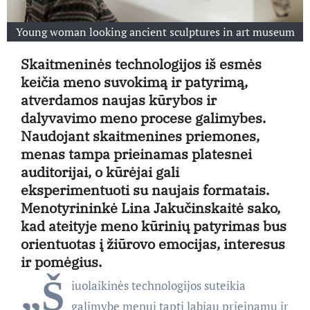
Young woman looking ancient sculptures in art museum
Skaitmeninės technologijos iš esmės
keičia meno suvokimą ir patyrimą,
atverdamos naujas kūrybos ir
dalyvavimo meno procese galimybes.
Naudojant skaitmenines priemones,
menas tampa prieinamas platesnei
auditorijai, o kūrėjai gali
eksperimentuoti su naujais formatais.
Menotyrininkė Lina Jakučinskaitė sako,
kad ateityje meno kūrinių patyrimas bus
orientuotas į žiūrovo emocijas, interesus
ir pomėgius.
„Š
iuolaikinės technologijos suteikia
galimybę menui tapti labiau prieinamu ir