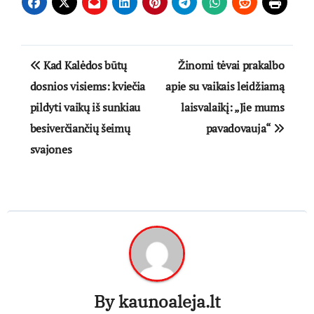
Navigacija
Kad Kalėdos būtų
Žinomi tėvai prakalbo
tarp
dosnios visiems: kviečia
apie su vaikais leidžiamą
pildyti vaikų iš sunkiau
laisvalaikį: „Jie mums
įrašų
besiverčiančių šeimų
pavadovauja“
svajones
By
kaunoaleja.lt