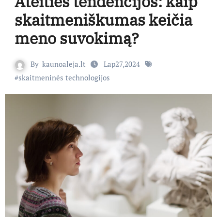
Ateities tendencijos: kaip
skaitmeniškumas keičia
meno suvokimą?
By
kaunoaleja.lt
Lap27,2024
#
skaitmeninės technologijos