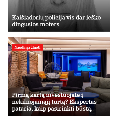
Kaišiadorių policija vis dar ieško
dingusios moters
Naudinga žinoti
Pirmą kartą investuojate į
nekilnojamąjį turtą? Ekspertas
pataria, kaip pasirinkti būstą,
kuris generuos grąžą