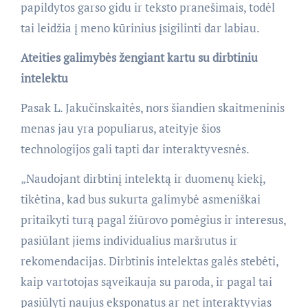
papildytos garso gidu ir teksto pranešimais, todėl
tai leidžia į meno kūrinius įsigilinti dar labiau.
Ateities galimybės žengiant kartu su dirbtiniu
intelektu
Pasak L. Jakučinskaitės, nors šiandien skaitmeninis
menas jau yra populiarus, ateityje šios
technologijos gali tapti dar interaktyvesnės.
„Naudojant dirbtinį intelektą ir duomenų kiekį,
tikėtina, kad bus sukurta galimybė asmeniškai
pritaikyti turą pagal žiūrovo pomėgius ir interesus,
pasiūlant jiems individualius maršrutus ir
rekomendacijas. Dirbtinis intelektas galės stebėti,
kaip vartotojas sąveikauja su paroda, ir pagal tai
pasiūlyti naujus eksponatus ar net interaktyvias