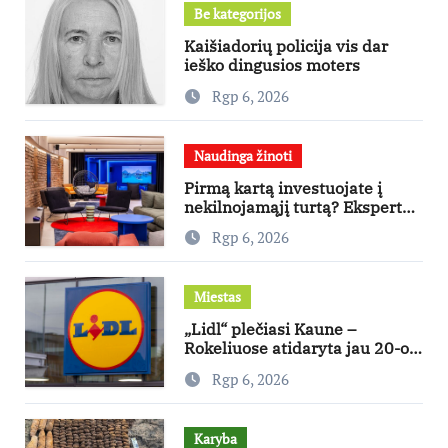
Be kategorijos
Kaišiadorių policija vis dar
ieško dingusios moters
Rgp 6, 2026
Naudinga žinoti
Pirmą kartą investuojate į
nekilnojamąjį turtą? Ekspertas
pataria, kaip pasirinkti būstą,
Rgp 6, 2026
kuris generuos grąžą
Miestas
„Lidl“ plečiasi Kaune –
Rokeliuose atidaryta jau 20-oji
parduotuvė mieste
Rgp 6, 2026
Karyba