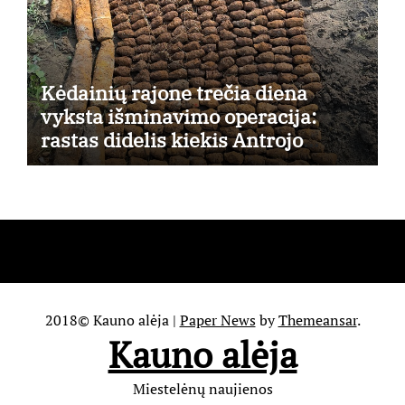
Kėdainių rajone trečia diena
vyksta išminavimo operacija:
rastas didelis kiekis Antrojo
pasaulinio karo laikų standartinės
amunicijos ir jos dalių
2018© Kauno alėja
|
Paper News
by
Themeansar
.
Kauno alėja
Miestelėnų naujienos