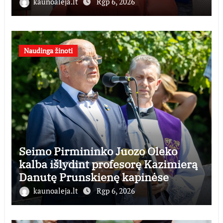
generuos grąžą
kaunoaleja.lt
Rgp 6, 2026
Naudinga žinoti
Seimo Pirmininko Juozo Oleko
kalba išlydint profesorę Kazimierą
Danutę Prunskienę kapinėse
kaunoaleja.lt
Rgp 6, 2026