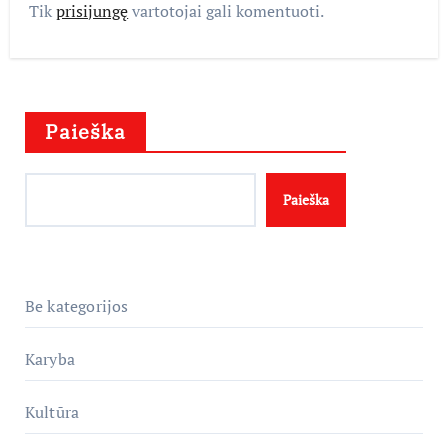
Tik
prisijungę
vartotojai gali komentuoti.
Paieška
Paieška
Be kategorijos
Karyba
Kultūra