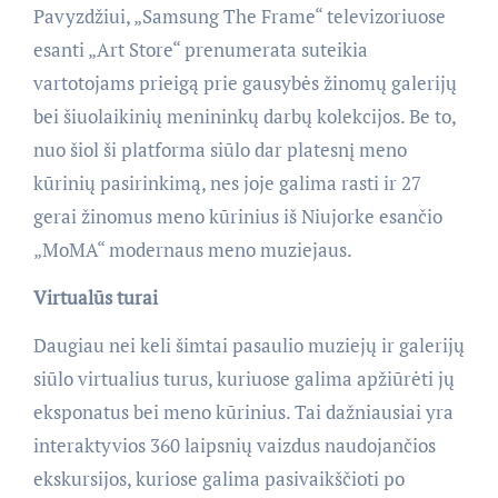
Pavyzdžiui, „Samsung The Frame“ televizoriuose
esanti „Art Store“ prenumerata suteikia
vartotojams prieigą prie gausybės žinomų galerijų
bei šiuolaikinių menininkų darbų kolekcijos. Be to,
nuo šiol ši platforma siūlo dar platesnį meno
kūrinių pasirinkimą, nes joje galima rasti ir 27
gerai žinomus meno kūrinius iš Niujorke esančio
„MoMA“ modernaus meno muziejaus.
Virtualūs turai
Daugiau nei keli šimtai pasaulio muziejų ir galerijų
siūlo virtualius turus, kuriuose galima apžiūrėti jų
eksponatus bei meno kūrinius. Tai dažniausiai yra
interaktyvios 360 laipsnių vaizdus naudojančios
ekskursijos, kuriose galima pasivaikščioti po