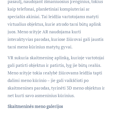
pasaulį, naudojant išmaniuosius įrenginius, tokius
kaip telefonai, planšetiniai kompiuteriai ar
specialūs akiniai. Tai leidžia vartotojams matyti
virtualius objektus, kurie atrodo tarsi būtų aplink
juos. Meno srityje AR naudojama kurti
interaktyvias parodas, kuriose žiūrovai gali jaustis
tarsi meno kūrinius matytų gyvai.
VR sukuria skaitmeninę aplinką, kurioje vartotojai
gali patirti objektus ir patirtis, lyg jie būtų realūs.
Meno srityje tokia realybė žiūrovams leidžia tapti
dalimi meno kūrinio – jie gali vaikščioti po
skaitmenines parodas, tyrinėti 3D meno objektus ir
net kurti savo asmeninius kūrinius.
Skaitmeninės meno galerijos