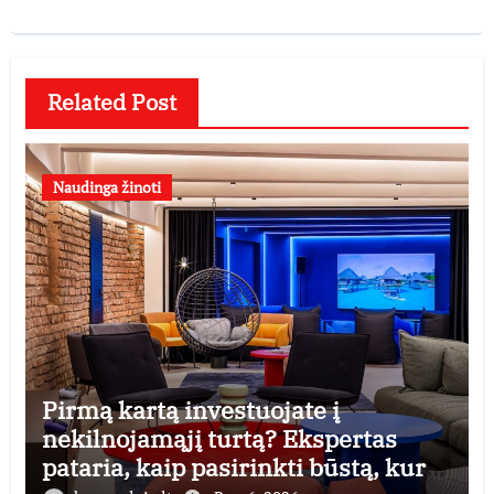
Related Post
Naudinga žinoti
Pirmą kartą investuojate į
nekilnojamąjį turtą? Ekspertas
pataria, kaip pasirinkti būstą, kuris