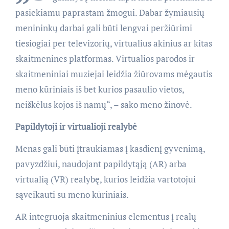
pasiekiamu paprastam žmogui. Dabar žymiausių
menininkų darbai gali būti lengvai peržiūrimi
tiesiogiai per televizorių, virtualius akinius ar kitas
skaitmenines platformas. Virtualios parodos ir
skaitmeniniai muziejai leidžia žiūrovams mėgautis
meno kūriniais iš bet kurios pasaulio vietos,
neiškėlus kojos iš namų“, – sako meno žinovė.
Papildytoji ir virtualioji realybė
Menas gali būti įtraukiamas į kasdienį gyvenimą,
pavyzdžiui, naudojant papildytąją (AR) arba
virtualią (VR) realybę, kurios leidžia vartotojui
sąveikauti su meno kūriniais.
AR integruoja skaitmeninius elementus į realų