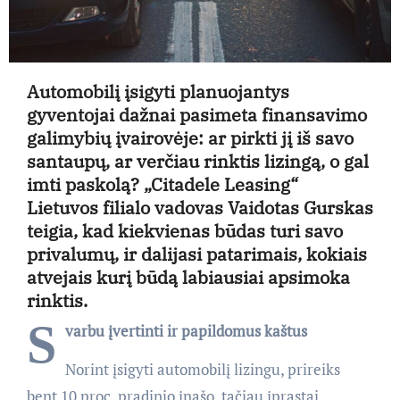
Automobilį įsigyti planuojantys
gyventojai dažnai pasimeta finansavimo
galimybių įvairovėje: ar pirkti jį iš savo
santaupų, ar verčiau rinktis lizingą, o gal
imti paskolą? „Citadele Leasing“
Lietuvos filialo vadovas Vaidotas Gurskas
teigia, kad kiekvienas būdas turi savo
privalumų, ir dalijasi patarimais, kokiais
atvejais kurį būdą labiausiai apsimoka
rinktis.
S
varbu įvertinti ir papildomus kaštus
Norint įsigyti automobilį lizingu, prireiks
bent 10 proc. pradinio įnašo, tačiau įprastai