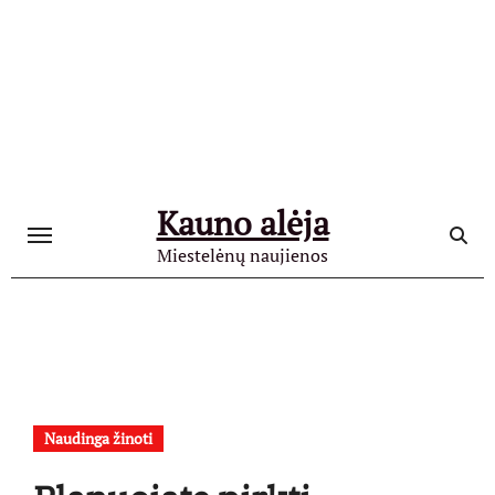
Skip
to
content
Kauno alėja
Miestelėnų naujienos
Naudinga žinoti