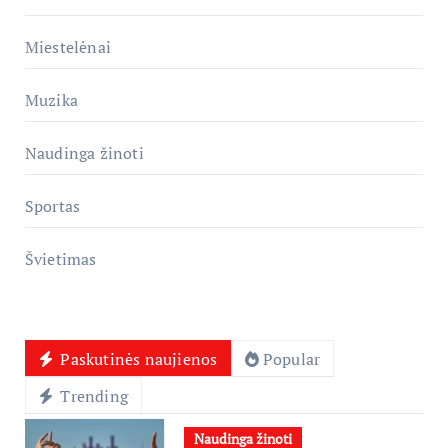
Miestelėnai
Muzika
Naudinga žinoti
Sportas
Švietimas
Paskutinės naujienos
Popular
Trending
Naudinga žinoti