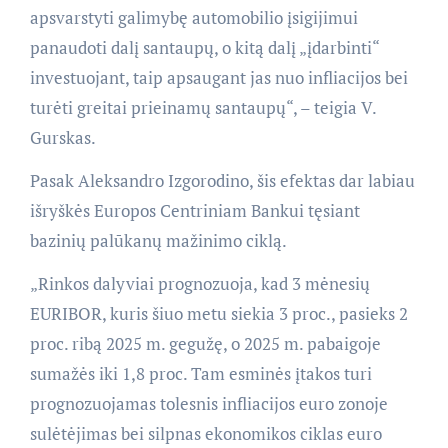
apsvarstyti galimybę automobilio įsigijimui
panaudoti dalį santaupų, o kitą dalį „įdarbinti“
investuojant, taip apsaugant jas nuo infliacijos bei
turėti greitai prieinamų santaupų“, – teigia V.
Gurskas.
Pasak Aleksandro Izgorodino, šis efektas dar labiau
išryškės Europos Centriniam Bankui tęsiant
bazinių palūkanų mažinimo ciklą.
„Rinkos dalyviai prognozuoja, kad 3 mėnesių
EURIBOR, kuris šiuo metu siekia 3 proc., pasieks 2
proc. ribą 2025 m. gegužę, o 2025 m. pabaigoje
sumažės iki 1,8 proc. Tam esminės įtakos turi
prognozuojamas tolesnis infliacijos euro zonoje
sulėtėjimas bei silpnas ekonomikos ciklas euro