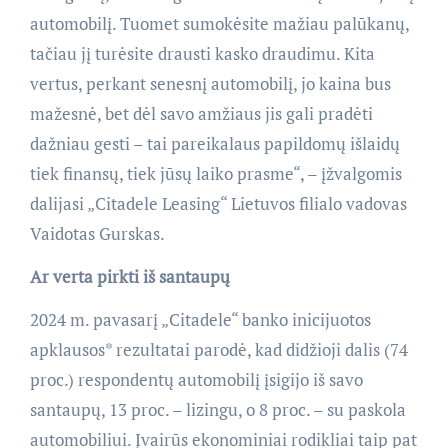
automobilį. Tuomet sumokėsite mažiau palūkanų,
tačiau jį turėsite drausti kasko draudimu. Kita
vertus, perkant senesnį automobilį, jo kaina bus
mažesnė, bet dėl savo amžiaus jis gali pradėti
dažniau gesti – tai pareikalaus papildomų išlaidų
tiek finansų, tiek jūsų laiko prasme“, – įžvalgomis
dalijasi „Citadele Leasing“ Lietuvos filialo vadovas
Vaidotas Gurskas.
Ar verta pirkti iš santaupų
2024 m. pavasarį „Citadele“ banko inicijuotos
apklausos* rezultatai parodė, kad didžioji dalis (74
proc.) respondentų automobilį įsigijo iš savo
santaupų, 13 proc. – lizingu, o 8 proc. – su paskola
automobiliui. Įvairūs ekonominiai rodikliai taip pat