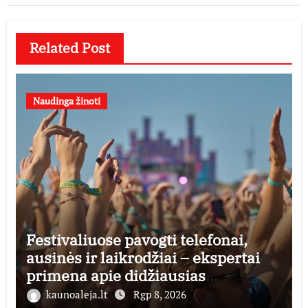
Related Post
Naudinga žinoti
Festivaliuose pavogti telefonai,
ausinės ir laikrodžiai – ekspertai
primena apie didžiausias
finansines rizikas
kaunoaleja.lt
Rgp 8, 2026