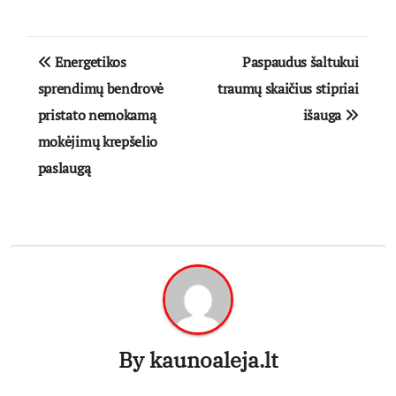
Navigacija
Energetikos
Paspaudus šaltukui
tarp
sprendimų bendrovė
traumų skaičius stipriai
pristato nemokamą
išauga
įrašų
mokėjimų krepšelio
paslaugą
By
kaunoaleja.lt