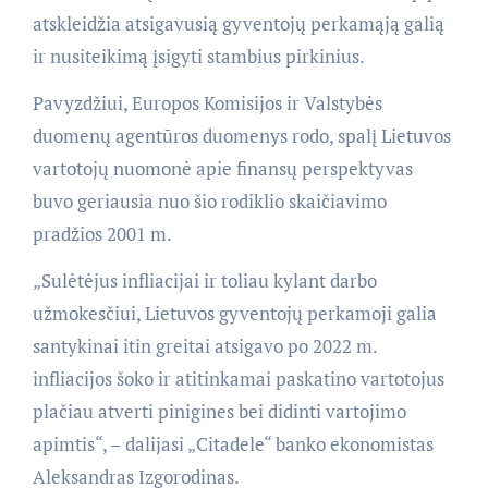
atskleidžia atsigavusią gyventojų perkamąją galią
ir nusiteikimą įsigyti stambius pirkinius.
Pavyzdžiui, Europos Komisijos ir Valstybės
duomenų agentūros duomenys rodo, spalį Lietuvos
vartotojų nuomonė apie finansų perspektyvas
buvo geriausia nuo šio rodiklio skaičiavimo
pradžios 2001 m.
„Sulėtėjus infliacijai ir toliau kylant darbo
užmokesčiui, Lietuvos gyventojų perkamoji galia
santykinai itin greitai atsigavo po 2022 m.
infliacijos šoko ir atitinkamai paskatino vartotojus
plačiau atverti pinigines bei didinti vartojimo
apimtis“, – dalijasi „Citadele“ banko ekonomistas
Aleksandras Izgorodinas.