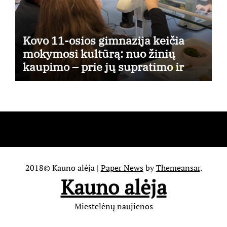
Kovo 11-osios gimnazija keičia
mokymosi kultūrą: nuo žinių
kaupimo – prie jų supratimo ir
taikymo
2018© Kauno alėja
|
Paper News
by
Themeansar
.
Kauno alėja
Miestelėnų naujienos