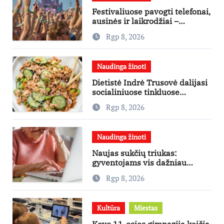
Festivaliuose pavogti telefonai,
ausinės ir laikrodžiai –
ekspertai primena apie
Rgp 8, 2026
didžiausias finansines rizikas
Naudinga žinoti
Dietistė Indrė Trusovė dalijasi
socialiniuose tinkluose
išpopuliarėjusiu lašišos salotų
Rgp 8, 2026
receptu
Naudinga žinoti
Naujas sukčių triukas:
gyventojams vis dažniau
skambina per „Viber“
Rgp 8, 2026
Kultūra
Miestas
Kovo 11-osios gimnazija keičia