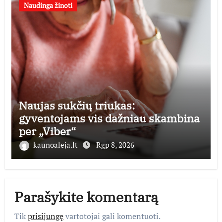
Naudinga žinoti
Naujas sukčių triukas:
gyventojams vis dažniau skambina
per „Viber“
kaunoaleja.lt
Rgp 8, 2026
Parašykite komentarą
Tik
prisijungę
vartotojai gali komentuoti.