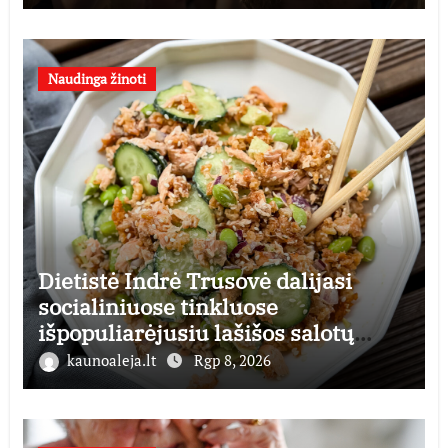
Naudinga žinoti
Dietistė Indrė Trusovė dalijasi
socialiniuose tinkluose
išpopuliarėjusiu lašišos salotų
receptu
kaunoaleja.lt
Rgp 8, 2026