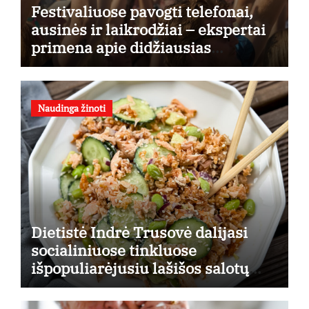
Festivaliuose pavogti telefonai,
ausinės ir laikrodžiai – ekspertai
primena apie didžiausias
finansines rizikas
Naudinga žinoti
Dietistė Indrė Trusovė dalijasi
socialiniuose tinkluose
išpopuliarėjusiu lašišos salotų
receptu