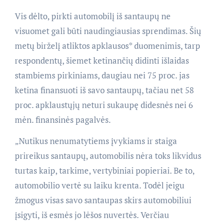
Vis dėlto, pirkti automobilį iš santaupų ne
visuomet gali būti naudingiausias sprendimas. Šių
metų birželį atliktos apklausos* duomenimis, tarp
respondentų, šiemet ketinančių didinti išlaidas
stambiems pirkiniams, daugiau nei 75 proc. jas
ketina finansuoti iš savo santaupų, tačiau net 58
proc. apklaustųjų neturi sukaupę didesnės nei 6
mėn. finansinės pagalvės.
„Nutikus nenumatytiems įvykiams ir staiga
prireikus santaupų, automobilis nėra toks likvidus
turtas kaip, tarkime, vertybiniai popieriai. Be to,
automobilio vertė su laiku krenta. Todėl jeigu
žmogus visas savo santaupas skirs automobiliui
įsigyti, iš esmės jo lėšos nuvertės. Verčiau