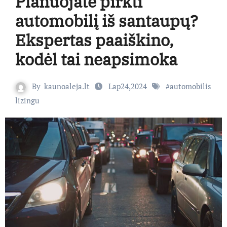
Planuojate pirkti
automobilį iš santaupų?
Ekspertas paaiškino,
kodėl tai neapsimoka
By
kaunoaleja.lt
Lap24,2024
#
automobilis
lizingu