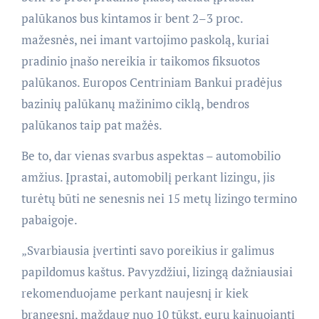
palūkanos bus kintamos ir bent 2–3 proc.
mažesnės, nei imant vartojimo paskolą, kuriai
pradinio įnašo nereikia ir taikomos fiksuotos
palūkanos. Europos Centriniam Bankui pradėjus
bazinių palūkanų mažinimo ciklą, bendros
palūkanos taip pat mažės.
Be to, dar vienas svarbus aspektas – automobilio
amžius. Įprastai, automobilį perkant lizingu, jis
turėtų būti ne senesnis nei 15 metų lizingo termino
pabaigoje.
„Svarbiausia įvertinti savo poreikius ir galimus
papildomus kaštus. Pavyzdžiui, lizingą dažniausiai
rekomenduojame perkant naujesnį ir kiek
brangesnį, maždaug nuo 10 tūkst. eurų kainuojantį