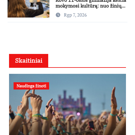
mokymosi kultūrą: nuo žinių
kaupimo – prie jų supratimo ir
Rgp 7, 2026
taikymo
Skaitiniai
Naudinga žinoti