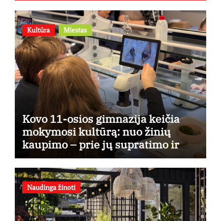
Kultūra
Miestas
Kovo 11-osios gimnazija keičia
mokymosi kultūrą: nuo žinių
kaupimo – prie jų supratimo ir
taikymo
Naudinga žinoti