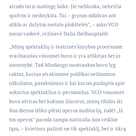
atrodo tarsi sustingę laike. Jie neblunka, nekeičia
spalvos ir neišnyksta. Tai – grynas sidabras ant
stiklo ar dažytos metalo plokštelės”, – sako VCO
meno vadovė, režisierė Dalia Ibelhauptaitė.
„Mūsų spektaklių ir teatrinės kūrybos procesuose
svarbiausias visuomet buvo ir yra atlikėjas bei jo
asmenybė. Tad Mindaugo nuotraukos buvo lyg
raktas, kuriuo atrakinome publikai nežinomus
užkulisius, pasakojimus ir kai kurias paslaptis apie
sukurtus spektaklius ir personažus. VCO visuomet
buvo atviras bet kokiam žiūrovui, mūsų tikslas iki
šios dienos išliko plėsti operos auditoriją, todėl „Iš
tos operos” paroda tampa natūralia šios veiklos
tąsa, – kvietimu pažinti ne tik spektaklį, bet ir tikrą