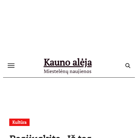
Skip
to
content
Kauno alėja
Miestelėnų naujienos
Kultūra