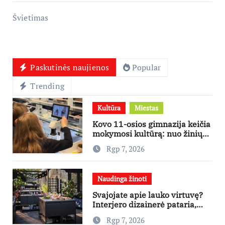
Švietimas
Paskutinės naujienos
Popular
Trending
Kultūra
Miestas
Kovo 11-osios gimnazija keičia
mokymosi kultūrą: nuo žinių
kaupimo – prie jų supratimo ir
Rgp 7, 2026
taikymo
Naudinga žinoti
Svajojate apie lauko virtuvę?
Interjero dizainerė pataria,
nuo ko pradėti
Rgp 7, 2026