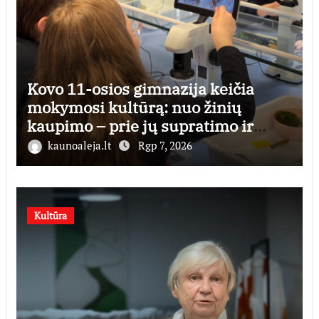
Kovo 11-osios gimnazija keičia
mokymosi kultūrą: nuo žinių
kaupimo – prie jų supratimo ir
taikymo
kaunoaleja.lt
Rgp 7, 2026
Kultūra