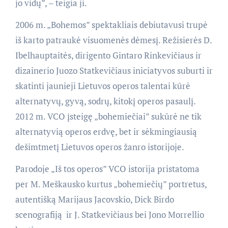
jo vidų”, – teigia ji.
2006 m. „Bohemos” spektakliais debiutavusi trupė
iš karto patraukė visuomenės dėmesį. Režisierės D.
Ibelhauptaitės, dirigento Gintaro Rinkevičiaus ir
dizainerio Juozo Statkevičiaus iniciatyvos suburti ir
skatinti jaunieji Lietuvos operos talentai kūrė
alternatyvų, gyvą, sodrų, kitokį operos pasaulį.
2012 m. VCO įsteigę „bohemiečiai” sukūrė ne tik
alternatyvią operos erdvę, bet ir sėkmingiausią
dešimtmetį Lietuvos operos žanro istorijoje.
Parodoje „Iš tos operos” VCO istorija pristatoma
per M. Meškausko kurtus „bohemiečių” portretus,
autentišką Marijaus Jacovskio, Dick Birdo
scenografiją ir J. Statkevičiaus bei Jono Morrellio