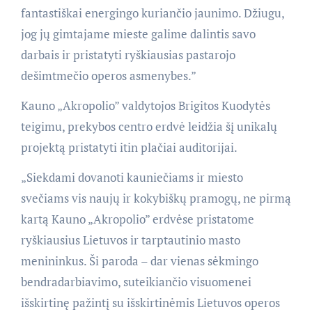
fantastiškai energingo kuriančio jaunimo. Džiugu,
jog jų gimtajame mieste galime dalintis savo
darbais ir pristatyti ryškiausias pastarojo
dešimtmečio operos asmenybes.”
Kauno „Akropolio” valdytojos Brigitos Kuodytės
teigimu, prekybos centro erdvė leidžia šį unikalų
projektą pristatyti itin plačiai auditorijai.
„Siekdami dovanoti kauniečiams ir miesto
svečiams vis naujų ir kokybiškų pramogų, ne pirmą
kartą Kauno „Akropolio” erdvėse pristatome
ryškiausius Lietuvos ir tarptautinio masto
menininkus. Ši paroda – dar vienas sėkmingo
bendradarbiavimo, suteikiančio visuomenei
išskirtinę pažintį su išskirtinėmis Lietuvos operos