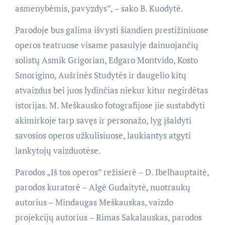
asmenybėmis, pavyzdys”, – sako B. Kuodytė.
Parodoje bus galima išvysti šiandien prestižiniuose
operos teatruose visame pasaulyje dainuojančių
solistų Asmik Grigorian, Edgaro Montvido, Kosto
Smorigino, Aušrinės Studytės ir daugelio kitų
atvaizdus bei juos lydinčias niekur kitur negirdėtas
istorijas. M. Meškausko fotografijose jie sustabdyti
akimirkoje tarp savęs ir personažo, lyg įšaldyti
savosios operos užkulisiuose, laukiantys atgyti
lankytojų vaizduotėse.
Parodos „Iš tos operos” režisierė – D. Ibelhauptaitė,
parodos kuratorė – Algė Gudaitytė, nuotraukų
autorius – Mindaugas Meškauskas, vaizdo
projekcijų autorius – Rimas Sakalauskas, parodos