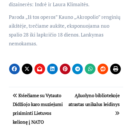
dizainerės: Indrė ir Laura Klimaitės.
Paroda „Iš tos operos” Kauno „Akropolio” renginių
aikštėje, trečiame aukšte, eksponuojama nuo
spalio 28 iki lapkričio 18 dienos. Lankymas
nemokamas.
Navigacija
Kviečiame su Vytauto
Ąžuolyno bibliotekoje
tarp
Didžiojo karo muziejumi
atrastas unikalus leidinys
prisiminti Lietuvos
įrašų
kelionę į NATO