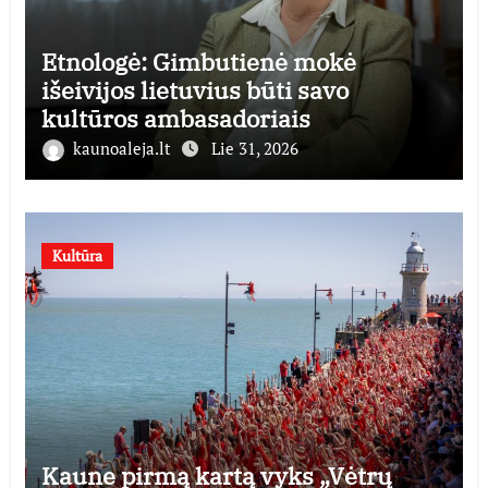
Etnologė: Gimbutienė mokė
išeivijos lietuvius būti savo
kultūros ambasadoriais
kaunoaleja.lt
Lie 31, 2026
Kultūra
Kaune pirmą kartą vyks „Vėtrų