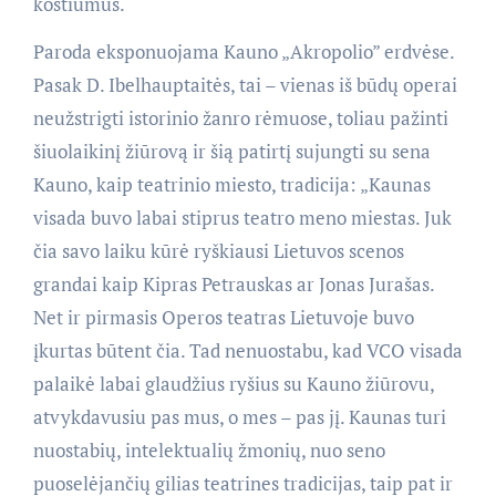
kostiumus.
Paroda eksponuojama Kauno „Akropolio” erdvėse.
Pasak D. Ibelhauptaitės, tai – vienas iš būdų operai
neužstrigti istorinio žanro rėmuose, toliau pažinti
šiuolaikinį žiūrovą ir šią patirtį sujungti su sena
Kauno, kaip teatrinio miesto, tradicija: „Kaunas
visada buvo labai stiprus teatro meno miestas. Juk
čia savo laiku kūrė ryškiausi Lietuvos scenos
grandai kaip Kipras Petrauskas ar Jonas Jurašas.
Net ir pirmasis Operos teatras Lietuvoje buvo
įkurtas būtent čia. Tad nenuostabu, kad VCO visada
palaikė labai glaudžius ryšius su Kauno žiūrovu,
atvykdavusiu pas mus, o mes – pas jį. Kaunas turi
nuostabių, intelektualių žmonių, nuo seno
puoselėjančių gilias teatrines tradicijas, taip pat ir