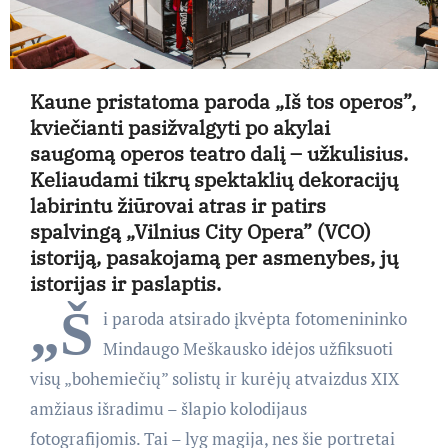
Kaune pristatoma paroda „Iš tos operos”,
kviečianti pasižvalgyti po akylai
saugomą operos teatro dalį – užkulisius.
Keliaudami tikrų spektaklių dekoracijų
labirintu žiūrovai atras ir patirs
spalvingą „Vilnius City Opera” (VCO)
istoriją, pasakojamą per asmenybes, jų
istorijas ir paslaptis.
„Š
i paroda atsirado įkvėpta fotomenininko
Mindaugo Meškausko idėjos užfiksuoti
visų „bohemiečių” solistų ir kurėjų atvaizdus XIX
amžiaus išradimu – šlapio kolodijaus
fotografijomis. Tai – lyg magija, nes šie portretai