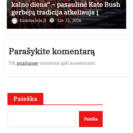
kalno diena“ – pasaulinė Kate Bush
gerbėjų tradicija atkeliauja į
Lietuvą
kaunoaleja.lt
Lie 23, 2026
Parašykite komentarą
Tik
prisijungę
vartotojai gali komentuoti.
Paieška
Paieška