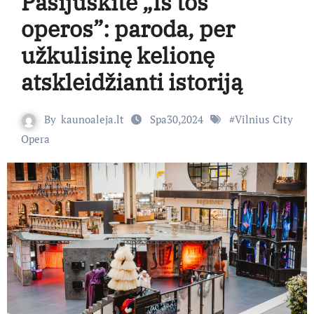
Pasijuskite „Iš tos
operos”: paroda, per
užkulisinę kelionę
atskleidžianti istoriją
By
kaunoaleja.lt
Spa30,2024
#
Vilnius City
Opera