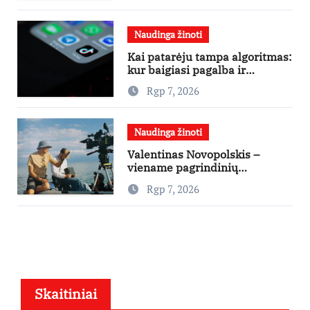
Naudinga žinoti
Kai patarėju tampa algoritmas:
kur baigiasi pagalba ir
prasideda reklama?
Rgp 7, 2026
Naudinga žinoti
Valentinas Novopolskis –
viename pagrindinių
vaidmenų penkių šalių filme
Rgp 7, 2026
„Nugalėtoja“: Lietuvos kino
teatruose – nuo rugpjūčio 7-
osios
Skaitiniai