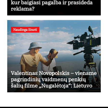
kur baigiasi pagalba ir prasideda
reklama?
Naudinga žinoti
Valentinas Novopolskis – viename
pagrindinių vaidmenų penkių
šalių filme „Nugalėtoja“: Lietuvos
kino teatruose – nuo rugpjūčio 7-
osios