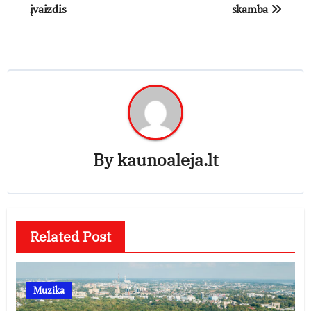
įvaizdis
skamba
By
kaunoaleja.lt
Related Post
Muzika