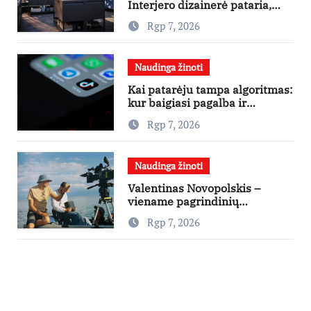
Interjero dizainerė pataria,
nuo ko pradėti
Rgp 7, 2026
Naudinga žinoti
Kai patarėju tampa algoritmas:
kur baigiasi pagalba ir
prasideda reklama?
Rgp 7, 2026
Naudinga žinoti
Valentinas Novopolskis –
viename pagrindinių
vaidmenų penkių šalių filme
Rgp 7, 2026
„Nugalėtoja“: Lietuvos kino
teatruose – nuo rugpjūčio 7-
osios