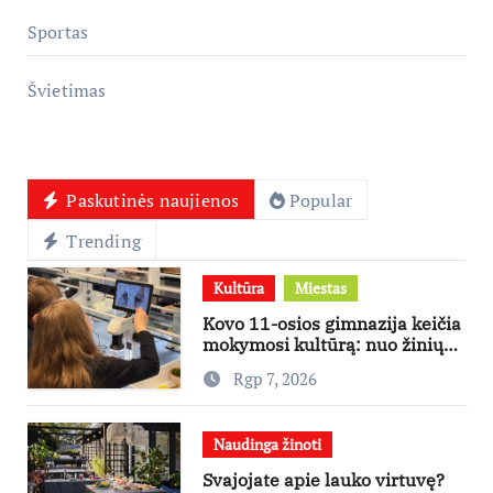
Sportas
Švietimas
Paskutinės naujienos
Popular
Trending
Kultūra
Miestas
Kovo 11-osios gimnazija keičia
mokymosi kultūrą: nuo žinių
kaupimo – prie jų supratimo ir
Rgp 7, 2026
taikymo
Naudinga žinoti
Svajojate apie lauko virtuvę?