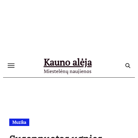
Skip
to
content
Kauno alėja
Miestelėnų naujienos
Muzika