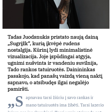
Tadas Juodsnukis pristato naują dainą
„Sugrįžk“, kurią įkvėpė rudens
nostalgija. Kūrinį lydi minimalistinė
vizualizacija. Joje įspūdingai atgyja,
ugnimi nušvinta ir vandeniu suvilnija,
Tado rankos tatuiruotės. Dainininkas
pasakojo, kad panašų vaizdą vieną naktį
sapnavo, o atsibudęs ilgai negalėjo
pamiršti.
„S
apnavau tarsi žiūriu į savo rankas ir
mano tatuiruotės ima žibėti. Tarsi lazerio