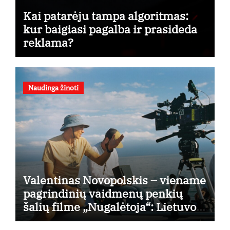
Kai patarėju tampa algoritmas:
kur baigiasi pagalba ir prasideda
reklama?
Naudinga žinoti
Valentinas Novopolskis – viename
pagrindinių vaidmenų penkių
šalių filme „Nugalėtoja“: Lietuvos
kino teatruose – nuo rugpjūčio 7-