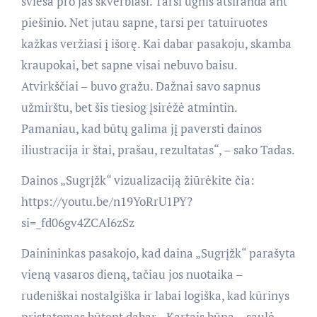
šviesa pro jas skverbiasi. Tarsi ugnis atsiranda ant
piešinio. Net jutau sapne, tarsi per tatuiruotes
kažkas veržiasi į išorę. Kai dabar pasakoju, skamba
kraupokai, bet sapne visai nebuvo baisu.
Atvirkščiai – buvo gražu. Dažnai savo sapnus
užmirštu, bet šis tiesiog įsirėžė atmintin.
Pamaniau, kad būtų galima jį paversti dainos
iliustracija ir štai, prašau, rezultatas“, – sako Tadas.
Dainos „Sugrįžk“ vizualizaciją žiūrėkite čia:
https://youtu.be/n19YoRrU1PY?
si=_fd06gv4ZCAl6zSz
Dainininkas pasakojo, kad daina „Sugrįžk“ parašyta
vieną vasaros dieną, tačiau jos nuotaika –
rudeniškai nostalgiška ir labai logiška, kad kūrinys
pristatomas būtent dabar. „Kartais būna – saulė,