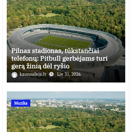
Pilnas stadionas, tūkstančiai
telefonų: Pitbull gerbėjams turi
gerą žinią dėl ryšio
kaunoaleja.lt
Lie 31, 2026
Muzika