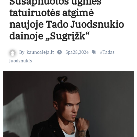
Susapnuotos ugnies
tatuiruotės atgimė
naujoje Tado Juodsnukio
dainoje „Sugrįžk“
By
kaunoaleja.lt
Spa28,2024
#
Tadas
Juodsnukis