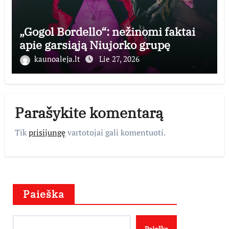
„Gogol Bordello“: nežinomi faktai
apie garsiąją Niujorko grupę
kaunoaleja.lt
Lie 27, 2026
Parašykite komentarą
Tik
prisijungę
vartotojai gali komentuoti.
Paieška
Paieška