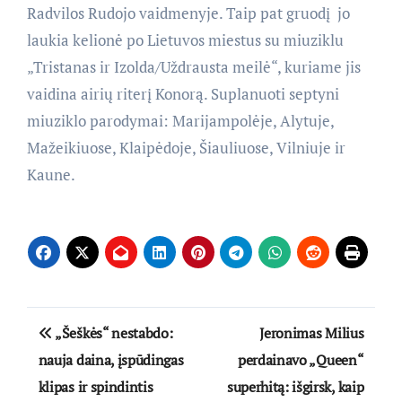
Radvilos Rudojo vaidmenyje. Taip pat gruodį jo
laukia kelionė po Lietuvos miestus su miuziklu
„Tristanas ir Izolda/Uždrausta meilė“, kuriame jis
vaidina airių riterį Konorą. Suplanuoti septyni
miuziklo parodymai: Marijampolėje, Alytuje,
Mažeikiuose, Klaipėdoje, Šiauliuose, Vilniuje ir
Kaune.
Navigacija
„Šeškės“ nestabdo:
Jeronimas Milius
tarp
nauja daina, įspūdingas
perdainavo „Queen“
klipas ir spindintis
superhitą: išgirsk, kaip
įrašų