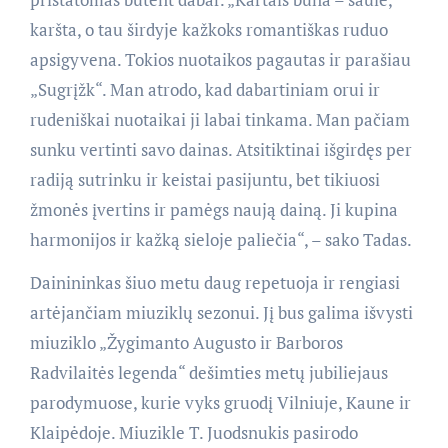
karšta, o tau širdyje kažkoks romantiškas ruduo
apsigyvena. Tokios nuotaikos pagautas ir parašiau
„Sugrįžk“. Man atrodo, kad dabartiniam orui ir
rudeniškai nuotaikai ji labai tinkama. Man pačiam
sunku vertinti savo dainas. Atsitiktinai išgirdęs per
radiją sutrinku ir keistai pasijuntu, bet tikiuosi
žmonės įvertins ir pamėgs naują dainą. Ji kupina
harmonijos ir kažką sieloje paliečia“, – sako Tadas.
Dainininkas šiuo metu daug repetuoja ir rengiasi
artėjančiam miuziklų sezonui. Jį bus galima išvysti
miuziklo „Žygimanto Augusto ir Barboros
Radvilaitės legenda“ dešimties metų jubiliejaus
parodymuose, kurie vyks gruodį Vilniuje, Kaune ir
Klaipėdoje. Miuzikle T. Juodsnukis pasirodo