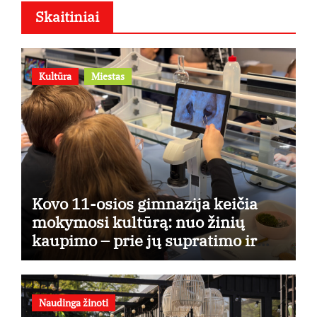
Skaitiniai
Kultūra
Miestas
Kovo 11-osios gimnazija keičia
mokymosi kultūrą: nuo žinių
kaupimo – prie jų supratimo ir
taikymo
Naudinga žinoti